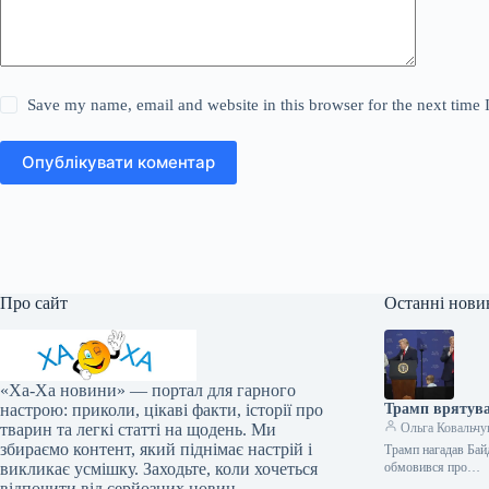
Save my name, email and website in this browser for the next time
Опублікувати коментар
Про сайт
Останні нови
«Ха-Ха новини» — портал для гарного
настрою: приколи, цікаві факти, історії про
Трамп врятував
тварин та легкі статті на щодень. Ми
Ольга Ковальчу
збираємо контент, який піднімає настрій і
Трамп нагадав Бай
викликає усмішку. Заходьте, коли хочеться
обмовився про…
відпочити від серйозних новин.