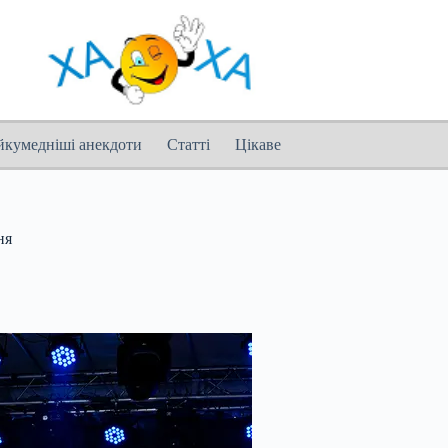
йкумедніші анекдоти
Статті
Цікаве
ня