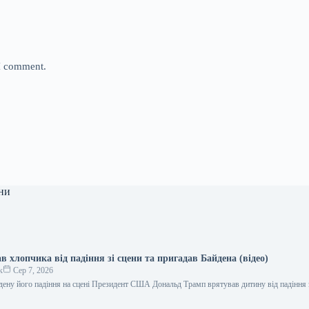
 I comment.
ни
 хлопчика від падіння зі сцени та пригадав Байдена (відео)
к
Сер 7, 2026
дену його падіння на сцені Президент США Дональд Трамп врятував дитину від падіння з