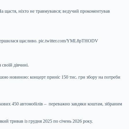
. На щастя, ніхто не травмувався; ведучий прокоментував
завершилася щасливо. pic.twitter.com/YML8pTHODV
 своїй дівчині.
ншою новиною: концерт приніс 150 тис. грн збору на потреби
ькових 450 автомобілів – переважно завдяки коштам, зібраним
ий тривав із грудня 2025 по січень 2026 року.