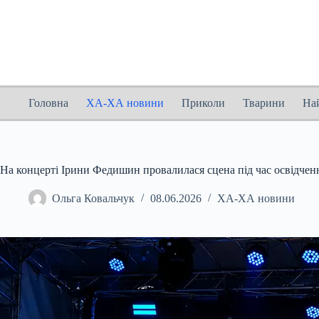
Перейти
до
вмісту
Головна
ХА-ХА новини
Приколи
Тварини
На
На концерті Ірини Федишин провалилася сцена під час освідчен
Ольга Ковальчук
08.06.2026
ХА-ХА новини