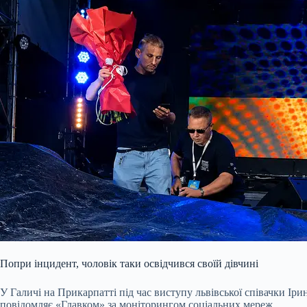
Попри інцидент, чоловік таки освідчився своїй дівчині
У Галичі на Прикарпатті під час виступу львівської співачки Іри
повідомляє «Главком» за моніторингом соціальних мереж.