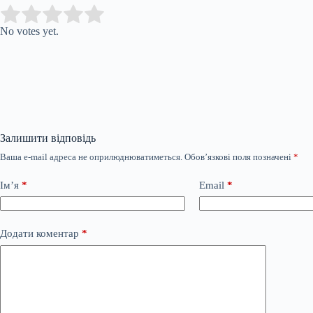
Submit Rating
Rate this item:
No votes yet.
Залишити відповідь
Ваша e-mail адреса не оприлюднюватиметься.
Обов’язкові поля позначені
*
Ім’я
*
Email
*
Додати коментар
*