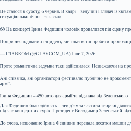
Це сталося в суботу, 6 червня. В кадрі – ведучий і глядач із кв
ситуацію лаконічно – «фіаско».
😱 На концерті Ірина Федишин чоловік провалився під сцену про
Попри несподіваний інцидент, він таки встиг зробити пропозиц
— ГЛАВКОМ (@GLAVCOM_UA) June 7, 2026
Проте романтична задумка таки здійснилася. Незважаючи на прова
Ані співачка, ані організатори фестивалю публічно не прокомент
армії.
Ірина Федишин – 450 авто для армії та відзнака від Зеленського
Для Федишин благодійність – невід’ємна частина творчої діяльн
під час концертних турів. Президент Володимир Зеленський відз
До слова, нещодавно Ірина Федишин передала десятки машин для 