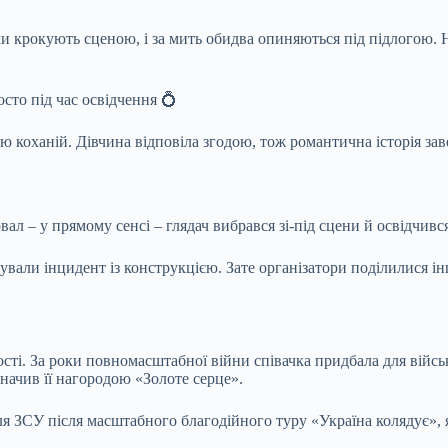
ітами крокують сценою, і за мить обидва опиняються під підлогою
сто під час освідчення 💍
ію коханій. Дівчина відповіла згодою, тож романтична історія 
л – у прямому сенсі – глядач вибрався зі-під сцени й освідчився
ували інцидент із конструкцією. Зате організатори поділилися і
ості. За роки повномасштабної війни співачка придбала для війс
начив її нагородою «Золоте серце».
ЗСУ після масштабного благодійного туру «Україна колядує», як