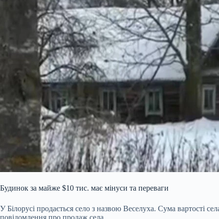
Будинок за майже $10 тис. має мінуси та переваги
У Білорусі продається село з назвою Веселуха. Сума вартості се
повідомлення про продаж села.