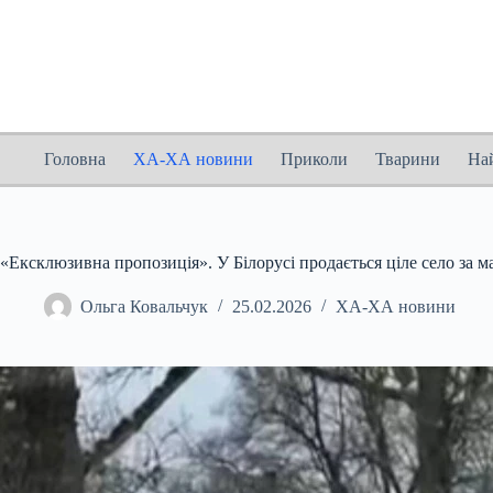
Перейти
до
вмісту
Головна
ХА-ХА новини
Приколи
Тварини
На
«Ексклюзивна пропозиція». У Білорусі продається ціле село за м
Ольга Ковальчук
25.02.2026
ХА-ХА новини