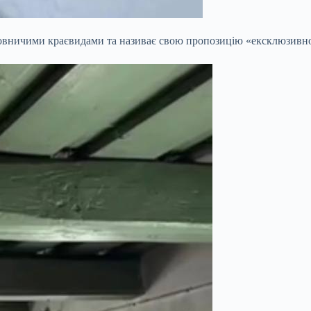
овничими краєвидами та називає свою пропозицію «ексклюзивною»