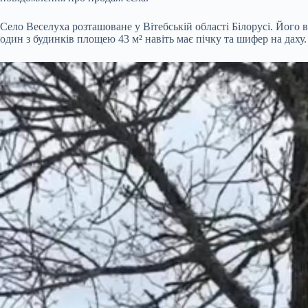
Село Веселуха розташоване у Вітебській області Білорусі. Його в
один з будинків площею 43 м² навіть має пічку та шифер на даху.