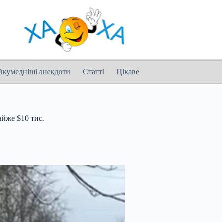
йкумедніші анекдоти
Статті
Цікаве
айже $10 тис.