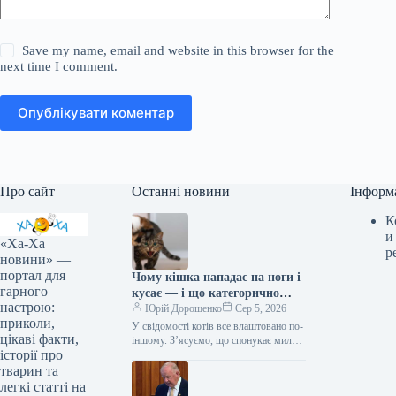
Save my name, email and website in this browser for the
next time I comment.
Опублікувати коментар
Про сайт
Останні новини
Інформ
К
и
«Ха-Ха
р
новини» —
портал для
Чому кішка нападає на ноги і
гарного
кусає — і що категорично
настрою:
заборонено робити у відповідь
Юрій Дорошенко
Сер 5, 2026
приколи,
У свідомості котів все влаштовано по-
цікаві факти,
іншому. З’ясуємо, що спонукає милу
історії про
муркотливу істоту перетворюватися на
домашнього бешкетника, і як
тварин та
повернути спокій…
легкі статті на