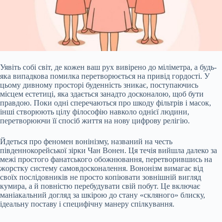
Уявіть собі світ, де кожен ваш рух вивірено до міліметра, а будь-
яка випадкова помилка перетворюється на привід гордості. У
цьому дивному просторі буденність зникає, поступаючись
місцем естетиці, яка здається занадто досконалою, щоб бути
правдою. Поки одні сперечаються про шкоду фільтрів і масок,
інші створюють цілу філософію навколо однієї людини,
перетворюючи її спосіб життя на нову цифрову релігію.
Йдеться про феномен вонінізму, названий на честь
південнокорейської зірки Чан Вонен. Ця течія
вийшла далеко за
межі простого фанатського обожнювання, перетворившись на
жорстку систему самовдосконалення. Вононізм вимагає від
своїх послідовників не просто копіювати зовнішній вигляд
кумира, а й повністю перебудувати свій побут. Це включає
маніакальний догляд за шкірою до стану «скляного» блиску,
ідеальну поставу і специфічну манеру спілкування.