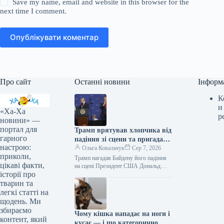
Save my name, email and website in this browser for the
next time I comment.
Опублікувати коментар
Про сайт
Останні новини
Інформ
К
и
«Ха-Ха
р
новини» —
портал для
Трамп врятував хлопчика від
гарного
падіння зі сцени та пригадав
настрою:
Байдена (відео)
Ольга Ковальчук
Сер 7, 2026
приколи,
Трамп нагадав Байдену його падіння
цікаві факти,
на сцені Президент США Дональд
історії про
Трамп врятував дитину від падіння зі
сцени та обмовився про…
тварин та
легкі статті на
щодень. Ми
збираємо
Чому кішка нападає на ноги і
контент, який
кусає — і що категорично