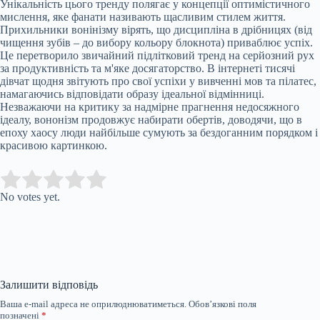
Унікальність цього тренду полягає у концепції оптимістичного
мислення, яке фанати називають щасливим стилем життя.
Прихильники вонінізму вірять, що дисципліна в дрібницях (від
чищення зубів – до вибору кольору блокнота) приваблює успіх.
Це перетворило звичайний підлітковий тренд на серйозний рух
за продуктивність та м'яке досягаторство. В інтернеті тисячі
дівчат щодня звітують про свої успіхи у вивченні мов та пілатес,
намагаючись відповідати образу ідеальної відмінниці.
Незважаючи на критику за надмірне прагнення недосяжного
ідеалу, вононізм продовжує набирати обертів, доводячи, що в
епоху хаосу люди найбільше сумують за бездоганним порядком і
красивою картинкою.
Submit Rating
Rate this item:
No votes yet.
Залишити відповідь
Ваша e-mail адреса не оприлюднюватиметься.
Обов’язкові поля
позначені
*