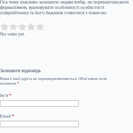
Ось чому важливо залишити людям вибір, не перевантажувати
формалізмом, враховувати особливості особистості
співробітника та його бажання ставитися з повагою.
Submit Rating
Rate this item:
No votes yet.
Залишити відповідь
Ваша e-mail адреса не оприлюднюватиметься.
Обов’язкові поля
позначені
*
Ім’я
*
Email
*