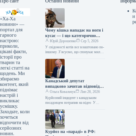
Про сайт
Останні новини
Інформ
К
и
«Ха-Ха
р
новини» —
портал для
Чому кішка нападає на ноги і
гарного
кусає — і що категорично
настрою:
заборонено робити у відповідь
Юрій Дорошенко
Сер 5, 2026
приколи,
У свідомості котів все влаштовано по-
цікаві факти,
іншому. З’ясуємо, що спонукає милу
історії про
муркотливу істоту перетворюватися на
домашнього бешкетника, і як
тварин та
повернути спокій…
легкі статті на
щодень. Ми
збираємо
Канадський депутат
контент, який
випадково зачитав відповідь
піднімає
від ChatGPT під час промови
Ольга Ковальчук
Лип 28, 2026
настрій і
(відео)
Курйозний інцидент з канадським
викликає
посадовцем потрапив на відео У
усмішку.
Канаді представник парламенту
Заходьте, коли
провінції Нью-Брансвік Білл Олівер
хочеться
потрапив у курйозну ситуацію.…
відпочити від
серйозних
Курйоз на «параді» в РФ:
новин.