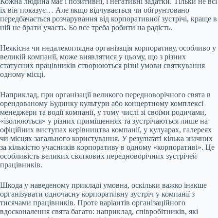
Кожна людина має і позитивні, і негативні задатки. Тільки не всі
їх він показує… Але якщо відчувається чи обґрунтовано
передбачається розчарування від корпоративної зустрічі, краще в
ній не брати участь. Бо все треба робити на радість.
Неякісна чи недалекоглядна організація корпоративу, особливо у
великій компанії, може виявлятися у цьому, що з різних
статусних працівників створюються різні умови святкування
одному місці.
Наприклад, при організації великого передноворічного свята в
орендованому Будинку культури або концертному комплексі
менеджери та водії компанії, у тому числі зі своїми родичами,
«ізолюються» у різних приміщеннях та зустрічаються лише на
офіційних виступах керівництва компанії, у кулуарах, галереях
чи місцях загального користування. У результаті кілька значних
за кількістю учасників корпоративу в одному «корпоративі». Це
особливість великих святкових передноворічних зустрічей
працівників.
Шкода у наведеному прикладі умовна, оскільки важко інакше
організувати одночасну корпоративну зустріч у компанії з
тисячами працівників. Проте варіантів організаційного
вдосконалення свята багато: наприклад, співробітників, які