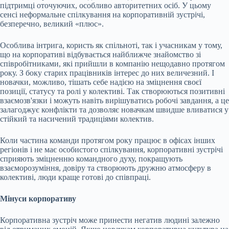
підтримці оточуючих, особливо авторитетних осіб. У цьому
сенсі неформальне спілкування на корпоративній зустрічі,
безперечно, великий «плюс».
Особлива інтрига, користь як спільноті, так і учасникам у тому,
що на корпоративі відбувається найближче знайомство зі
співробітниками, які прийшли в компанію нещодавно протягом
року. З боку старих працівників інтерес до них величезний. І
новачки, можливо, тішать себе надією на зміцнення своєї
позиції, статусу та ролі у колективі. Так створюються позитивні
взаємозв'язки і можуть навіть вирішуватись робочі завдання, а це
залагоджує конфлікти та дозволяє новачкам швидше вливатися у
стійкий та насичений традиціями колектив.
Коли частина команди протягом року працює в офісах інших
регіонів і не має особистого спілкування, корпоративні зустрічі
сприяють зміцненню командного духу, покращують
взаєморозуміння, довіру та створюють дружню атмосферу в
колективі, люди краще готові до співпраці.
Мінуси корпоративу
Корпоративна зустріч може принести негатив людині залежно