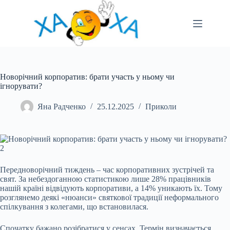
Перейти
до
вмісту
Новорічний корпоратив: брати участь у ньому чи
ігнорувати?
Яна Радченко
25.12.2025
Приколи
Передноворічний тиждень – час корпоративних зустрічей та
свят. За небездоганною статистикою лише 28% працівників
нашій країні відвідують корпоративи, а 14% уникають їх. Тому
розглянемо деякі «нюанси» святкової традиції неформального
спілкування з колегами, що встановилася.
Спочатку бажано розібратися у сенсах. Термін визначається