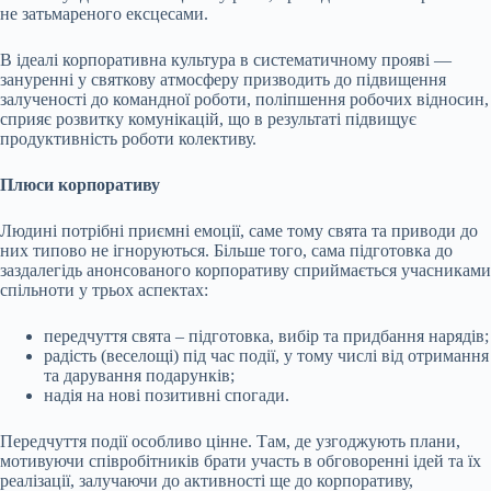
не затьмареного ексцесами.
В ідеалі корпоративна культура в систематичному прояві —
зануренні у святкову атмосферу призводить до підвищення
залученості до командної роботи, поліпшення робочих відносин,
сприяє розвитку комунікацій, що в результаті підвищує
продуктивність роботи колективу.
Плюси корпоративу
Людині потрібні приємні емоції, саме тому свята та приводи до
них типово не ігноруються. Більше того, сама підготовка до
заздалегідь анонсованого корпоративу сприймається учасниками
спільноти у трьох аспектах:
передчуття свята – підготовка, вибір та придбання нарядів;
радість (веселощі) під час події, у тому числі від отримання
та дарування подарунків;
надія на нові позитивні спогади.
Передчуття події особливо цінне. Там, де узгоджують плани,
мотивуючи співробітників брати участь в обговоренні ідей та їх
реалізації, залучаючи до активності ще до корпоративу,