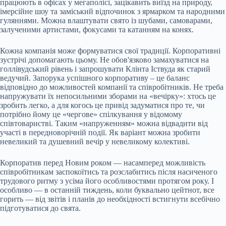
працюють в офісах у мегаполісі, зацікавить виїзд на природу,
імерсійне шоу та заміський відпочинок з ярмарком та народними
гуляннями. Можна влаштувати свято із шубами, самоварами,
залученими артистами, фокусами та катанням на конях.
Кожна компанія може формуватися свої традиції. Корпоративні
зустрічі допомагають цьому. Не обов'язково замахуватися на
голлівудський рівень і запрошувати Клінта Іствуда як старий
ведучий. Запорука успішного корпоративу – це баланс
відповідно до можливостей компанії та співробітників. Не треба
напружувати їх непосильними зборами на «вечірку»: хтось це
зробить легко, а для когось це привід задуматися про те, чи
потрібно йому це «чергове» спілкування у відомому
співтоваристві. Таким «напруженням» можна відвадити від
участі в передноворічній події. Як варіант можна зробити
невеликий та душевний вечір у невеликому колективі.
Корпоратив перед Новим роком — насамперед можливість
співробітникам заспокоїтись та розслабитись після насиченого
трудового ритму з усіма його особливостями протягом року. І
особливо — в останній тиждень, коли буквально цейтнот, все
горить — від звітів і планів до необхідності встигнути всебічно
підготуватися до свята.