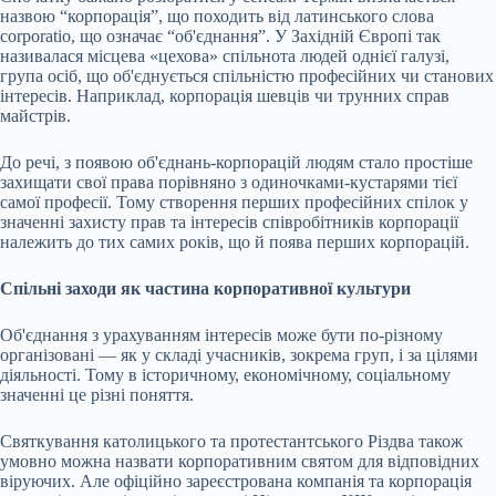
назвою “корпорація”, що походить від латинського слова
сorporatio, що означає “об'єднання”. У Західній Європі так
називалася місцева «цехова» спільнота людей
однієї галузі,
група осіб, що об'єднується спільністю професійних чи станових
інтересів. Наприклад, корпорація шевців чи трунних справ
майстрів.
До речі, з появою об'єднань-корпорацій людям стало простіше
захищати свої права порівняно з одиночками-кустарями тієї
самої професії. Тому створення перших професійних спілок у
значенні захисту прав та інтересів співробітників корпорації
належить до тих самих років, що й поява перших корпорацій.
Спільні заходи як частина корпоративної культури
Об'єднання з урахуванням інтересів може бути по-різному
організовані — як у складі учасників, зокрема груп, і за цілями
діяльності. Тому в історичному, економічному, соціальному
значенні це різні поняття.
Святкування католицького та протестантського Різдва також
умовно можна назвати корпоративним святом для відповідних
віруючих. Але офіційно зареєстрована компанія та корпорація