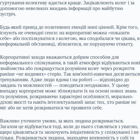
гуртування колективу вдається краще. Зацікавлюють колег і за
допомогою невеликих вкидань інформації про майбутню
зустріч.
Будь-який привід до позитивних емоцій нині цінний. Крім того,
існують не очевидні сенси: на корпоративі можна «показати
себе» або поспілкуватися з колегою, яка сподобалася чи цікава, в
неформальній обстановці, зблизитися, не порушуючи етикету.
Корпоративні заходи вважаються добрим способом для
неформального спілкування, в такій атмосфері відбуваються нові
знайомства або покращується розуміння колег через розкриття
раніше «не видимих» сторін. Так ком'юніті-навички досягаються
тренуванням. Адже люди вдома і на роботі — відповідно до
завдань та можливостей — поводяться неоднаково. У цьому
випадку корпоратив може зближувати їх на основі нових знань
та розуміння, розкриваючи характерні особливості, морально-
ділові якості та навіть інтелектуальний запас тих, хто раніше не
міг або не хотів розкриватися чи проявити себе.
Важливо уточнити умови, за яких людина розкривається.
Загалом це відбувається тоді, коли до нього ставляться з увагою,
щиро цікавляться та заохочують ініціативність у спілкуванні і не
тільки. Розкривається людина, знаходячи впевненість у собі та