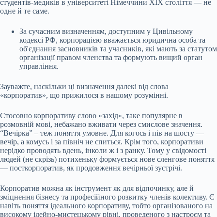
студентів-медиків в університеті Німеччини ХІХ століття — не
одне й те саме.
За сучасним визначенням, доступним у Цивільному
кодексі РФ, корпорацією вважається юридична особа та
об'єднання засновників та учасників, які мають за статутом
організації правом членства та формують вищий орган
управління.
Зауважте, наскільки ці визначення далекі від слова
«корпоратив», що прижилося в нашому розумінні.
Стосовно корпоративу слово «захід», таке популярне в
розмовній мові, небажано вживати через смислове значення.
“Вечірка” – теж поняття умовне. Для когось і пів на шосту —
вечір, а комусь і за північ не спиться. Крім того, корпоративи
нерідко проводять вдень, інколи ж і з ранку. Тому у свідомості
людей (не скрізь) потихеньку формується нове сленгове поняття
— посткорпоратив, як продовження вечірньої зустрічі.
Корпоратив можна як інструмент як для відпочинку, але й
зміцнення бізнесу та професійного розвитку членів колективу. Є
навіть поняття ідеального корпоративу, тобто організованого на
високому ідейно-мистецькому рівні, проведеного з настроєм та