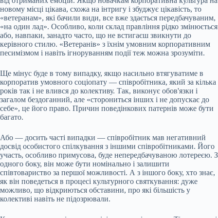
від отриманих емоцій. Якщо новачкам корпоративна культура на
новому місці цікава, схожа на інтригу і збуджує цікавість, то
«ветеранам», які бачили види, все вже здається передбачуваним,
«на один лад». Особливо, коли склад правління рідко змінюється
або, навпаки, занадто часто, що не встигаєш звикнути до
керівного стилю. «Ветеранів» з їхнім умовним корпоративним
песимізмом і навіть ігноруванням події теж можна зрозуміти.
Ще мінус буде в тому випадку, якщо насильно втягуватиме в
корпоратив умовного соціопату — співробітника, який за кілька
років так і не влився до колективу. Так, виконує обов'язки і
загалом бездоганний, але «сторониться інших і не допускає до
себе», це його право. Причин поведінкових патернів може бути
багато.
Або — досить часті випадки — співробітник мав негативний
досвід особистого спілкування з іншими співробітниками. Його
участь, особливо примусова, буде непередбачуваною лотереєю. З
одного боку, він може бути номінально і залишити
співтовариство за першої можливості. А з іншого боку, хто знає,
як він поведеться в процесі культурного святкування: дуже
можливо, що відкриються обставини, про які більшість у
колективі навіть не підозрювали.