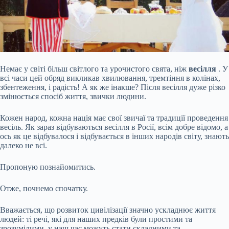
Немає у світі більш світлого та урочистого свята, ніж
весілля
. У
всі часи цей обряд викликав хвилювання, тремтіння в колінах,
збентеження, і радість! А як же інакше? Після весілля дуже різко
змінюється спосіб життя, звички людини.
Кожен народ, кожна нація має свої звичаї та традиції проведення
весіль. Як зараз відбуваються весілля в Росії, всім добре відомо, а
ось як це відбувалося і відбувається в інших народів світу, знають
далеко не всі.
Пропоную познайомитись.
Отже, почнемо спочатку.
Вважається, що розвиток цивілізації значно ускладнює життя
людей: ті речі, які для наших предків були простими та
зрозумілими, у наш час можуть стати складними та