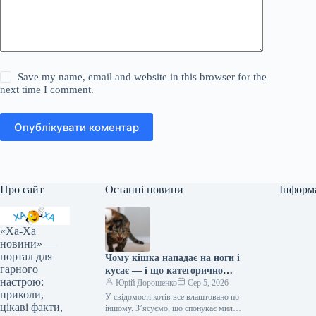
Save my name, email and website in this browser for the
next time I comment.
Опублікувати коментар
Про сайт
Останні новини
Інформ
«Ха-Ха
новини» —
портал для
Чому кішка нападає на ноги і
гарного
кусає — і що категорично
настрою:
заборонено робити у відповідь
Юрій Дорошенко
Сер 5, 2026
приколи,
У свідомості котів все влаштовано по-
цікаві факти,
іншому. З’ясуємо, що спонукає милу