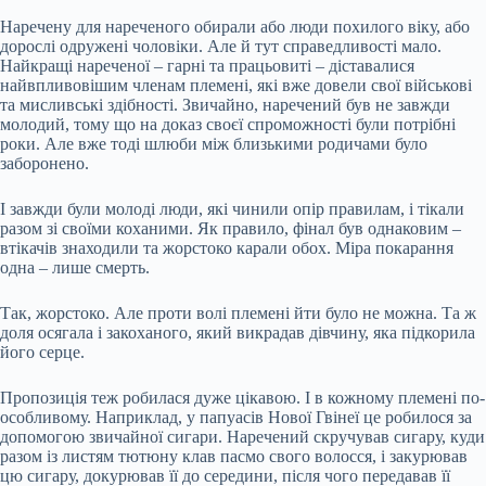
Наречену для нареченого обирали або люди похилого віку, або
дорослі одружені чоловіки. Але й тут справедливості мало.
Найкращі нареченої – гарні та працьовиті – діставалися
найвпливовішим членам племені, які вже довели свої військові
та мисливські здібності. Звичайно, наречений був не завжди
молодий, тому що на доказ своєї спроможності були потрібні
роки. Але вже тоді шлюби між близькими родичами було
заборонено.
І завжди були молоді люди, які чинили опір правилам, і тікали
разом зі своїми коханими. Як правило, фінал був однаковим –
втікачів знаходили та жорстоко карали обох. Міра покарання
одна – лише смерть.
Так, жорстоко. Але проти волі племені йти було не можна. Та ж
доля осягала і закоханого, який викрадав дівчину, яка підкорила
його серце.
Пропозиція теж робилася дуже цікавою. І в кожному племені по-
особливому. Наприклад, у папуасів Нової Гвінеї це робилося за
допомогою звичайної сигари. Наречений скручував сигару, куди
разом із листям тютюну клав пасмо свого волосся, і закурював
цю сигару, докурював її до середини, після чого передавав її