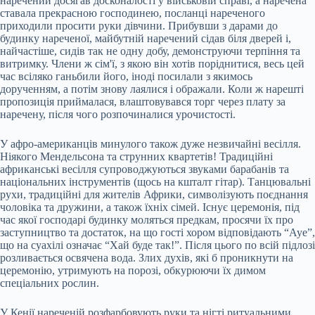
наречений досягав досконалості у військовій справі, а наречена
ставала прекрасною господинею, посланці нареченого
приходили просити руки дівчини. Прибувши з дарами до
будинку нареченої, майбутній наречений сідав біля дверей і,
найчастіше, сидів так не одну добу, демонструючи терпіння та
витримку. Члени ж сім'ї, з якою він хотів поріднитися, весь цей
час всіляко ганьбили його, іноді посилали з якимось
дорученням, а потім знову лаялися і ображали. Коли ж нарешті
пропозиція приймалася, влаштовувався торг через плату за
наречену, після чого розпочиналися урочистості.
У афро-американців минулого також дуже незвичайні весілля.
Ніякого Мендельсона та струнних квартетів! Традиційні
африканські весілля супроводжуються звуками барабанів та
національних інструментів (щось на кшталт гітар). Танцювальні
рухи, традиційні для жителів Африки, символізують поєднання
чоловіка та дружини, а також їхніх сімей. Існує церемонія, під
час якої господарі будинку моляться предкам, просячи їх про
заступництво та достаток, на що гості хором відповідають “Aye”,
що на суахілі означає “Хай буде так!”. Після цього по всій підлозі
розливається освячена вода. Злих духів, які б проникнути на
церемонію, утримують на порозі, обкурюючи їх димом
спеціальних рослин.
У Кенії нареченій розфарбовують руки та нігті ритуальними