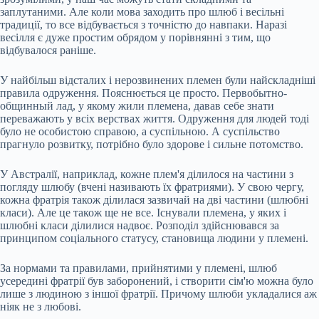
заплутаними. Але коли мова заходить про шлюб і весільні
традиції, то все відбувається з точністю до навпаки. Наразі
весілля є дуже простим обрядом у порівнянні з тим, що
відбувалося раніше.
У найбільш відсталих і нерозвинених племен були найскладніші
правила одруження. Пояснюється це просто. Первобытно-
общинный лад, у якому жили племена, давав себе знати
переважають у всіх верствах життя. Одруження для людей тоді
було не особистою справою, а суспільною. А суспільство
прагнуло розвитку, потрібно було здорове і сильне потомство.
У Австралії, наприклад, кожне плем'я ділилося на частини з
погляду шлюбу (вчені називають їх фратриями). У свою чергу,
кожна фратрія також ділилася зазвичай на дві частини (шлюбні
класи). Але це також ще не все. Існували племена, у яких і
шлюбні класи ділилися надвоє. Розподіл здійснювався за
принципом соціального статусу, становища людини у племені.
За нормами та правилами, прийнятими у племені, шлюб
усередині фратрії був заборонений, і створити сім'ю можна було
лише з людиною з іншої фратрії. Причому шлюби укладалися аж
ніяк не з любові.