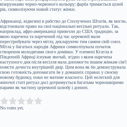
візерунками чорно-червоного кольору; фарба тримається цілий
рік, символізуючи новий статус жінки.
Африканці, відвезені в рабство до Сполучених Штатів, як могли,
відстоювали право на свої національні весільні ритуали. Так,
наприклад, афро-американці привезли до США традицію, за
якою наречена та наречений під час церемонії мали
перестрибувати через мітлу, декларуючи тим самим свій союз.
Мітла у багатьох народів Африки символізувала початок
створення молодятами свого домівки. У племені Кгатла в
Південній Африці існував звичай, згідно з яким наречена
наступного дня після весілля мала допомогти іншим жінкам сім'ї
помсти дочиста внутрішній двір. Цим вона як би демонструвала
свою готовність допомагати їм у домашніх справах у своєму
новому будинку, поки не матиме власного. Цей нелегкий для
жіночої статі ритуал досі дотримується багатьма чорношкірими
парами як частину церемонії шлюбу і донині.
Submit Rating
Rate this item:
No votes yet.