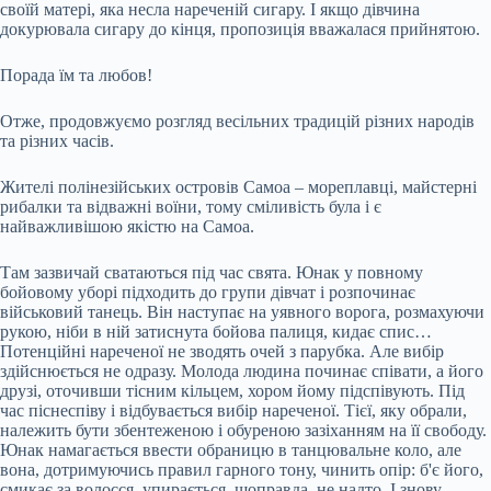
своїй матері, яка несла нареченій сигару. І якщо дівчина
докурювала сигару до кінця, пропозиція вважалася прийнятою.
Порада їм та любов!
Отже, продовжуємо розгляд весільних традицій різних народів
та різних часів.
Жителі полінезійських островів Самоа – мореплавці, майстерні
рибалки та відважні воїни, тому сміливість була і є
найважливішою якістю на Самоа.
Там зазвичай сватаються під час свята. Юнак у повному
бойовому уборі підходить до групи дівчат і розпочинає
військовий танець. Він наступає на уявного ворога, розмахуючи
рукою, ніби в ній затиснута бойова палиця, кидає спис…
Потенційні нареченої не зводять очей з парубка. Але вибір
здійснюється не одразу. Молода людина починає співати, а його
друзі, оточивши тісним кільцем, хором йому підспівують. Під
час піснеспіву і відбувається вибір нареченої. Тієї, яку обрали,
належить бути збентеженою і обуреною зазіханням на її свободу.
Юнак намагається ввести обраницю в танцювальне коло, але
вона, дотримуючись правил гарного тону, чинить опір: б'є його,
смикає за волосся, упирається, щоправда, не надто. І знову