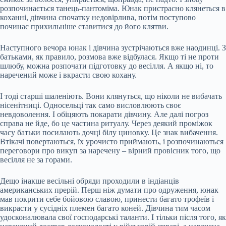
розпочинається танець-пантоміма. Юнак пристрасно клянеться в
коханні, дівчина спочатку недовірлива, потім поступово
починає прихильніше ставитися до його клятви.
Наступного вечора юнак і дівчина зустрічаються вже наодинці. З
батьками, як правило, розмова вже відбулася. Якщо ті не проти
шлюбу, можна розпочати підготовку до весілля. А якщо ні, то
наречений може і вкрасти свою кохану.
І тоді старші шаленіють. Вони клянуться, що ніколи не вибачать
нісенітниці. Односельці так само висловлюють своє
невдоволення. І обіцяють покарати дівчину. Але далі погроз
справа не йде, бо це частина ритуалу. Через деякий проміжок
часу батьки посилають дочці білу циновку. Це знак вибачення.
Втікачі повертаються, їх урочисто приймають, і розпочинаються
переговори про викуп за наречену – вірний провісник того, що
весілля не за горами.
Дещо інакше весільні обряди проходили в індіанців
американських прерій. Перш ніж думати про одруження, юнак
мав покрити себе бойовою славою, принести багато трофеїв і
викрасти у сусідніх племен багато коней. Дівчина тим часом
удосконалювала свої господарські таланти. І тільки після того, як