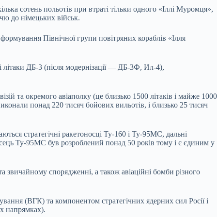
лька сотень польотів при втраті тільки одного «Іллі Муромця»,
ччю до німецьких військ.
в формування Північної групи повітряних кораблів «Ілля
 літаки ДБ-3 (після модернізації — ДБ-3Ф, Ил-4),
ізій та окремого авіаполку (це близько 1500 літаків і майже 1000
 виконали понад 220 тисяч бойових вильотів, і близько 25 тисяч
даються стратегічні ракетоносці Ту-160 і Ту-95МС, дальні
осець Ту-95МС був розроблений понад 50 років тому і є єдиним у
та звичайному спорядженні, а також авіаційні бомби різного
вання (ВГК) та компонентом стратегічних ядерних сил Росії і
их напрямках).