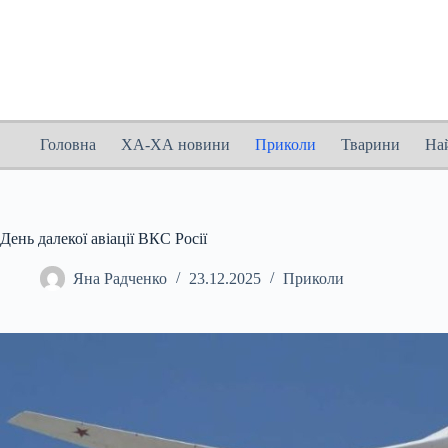
Перейти
до
вмісту
Головна
ХА-ХА новини
Приколи
Тварини
На
День далекої авіації ВКС Росії
Яна Радченко
23.12.2025
Приколи