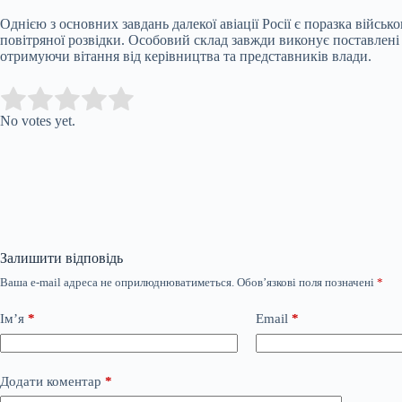
Однією з основних завдань далекої авіації Росії є поразка військ
повітряної розвідки. Особовий склад завжди виконує поставлені 
отримуючи вітання від керівництва та представників влади.
Submit Rating
Rate this item:
No votes yet.
Залишити відповідь
Ваша e-mail адреса не оприлюднюватиметься.
Обов’язкові поля позначені
*
Ім’я
*
Email
*
Додати коментар
*