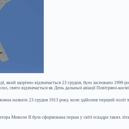
ції, який щорічно відзначається 23 грудня, було засновано 1999 
л, свято відзначається як День дальньої авіації Повітряно-космі
ї, можна назвати 23 грудня 1913 року, коли здійснив перший пол
ератора Миколи II була сформована перша у світі ескадра таких л