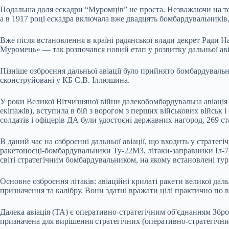
Подальша доля ескадри “Муромців” не проста. Незважаючи на те,
а в 1917 році ескадра включала вже двадцять бомбардувальників, 
Вже після встановлення в країні радянської влади декрет Ради 
Муромець» — так розпочався новий етап у розвитку дальньої аві
Пізніше озброєння дальньої авіації було прийнято бомбардувальн
сконструйовані у КБ С.В. Іллюшина.
У роки Великої Вітчизняної війни далекобомбардувальна авіація Че
екіпажів), вступила в бій з ворогом з перших військових військ 
солдатів і офіцерів ДА були удостоєні державних нагород, 269 с
В даний час на озброєнні дальньої авіації, що входить у стратег
ракетоносці-бомбардувальники Ту-22М3, літаки-заправники Іл-78
світі стратегічним бомбардувальником, на якому встановлені ту
Основне озброєння літаків: авіаційні крилаті ракети великої да
призначення та калібру. Вони здатні вражати цілі практично по вс
Далека авіація (ТА) є оперативно-стратегічним об'єднанням Збр
призначена для вирішення стратегічних (оперативно-стратегічних