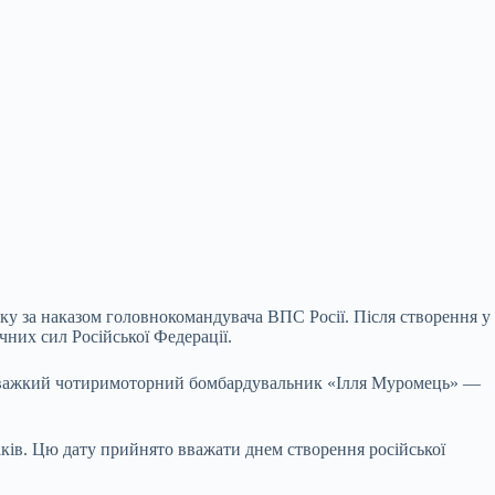
року за наказом головнокомандувача ВПС Росії. Після створення у
чних сил Російської Федерації.
іт важкий чотиримоторний
бомбардувальник «Ілля Муромець» —
ітаків. Цю дату прийнято вважати днем створення російської