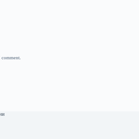
 I comment.
ни