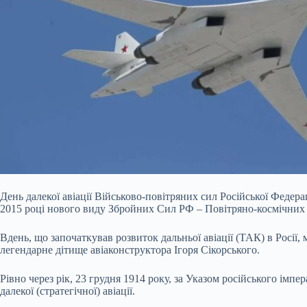
День далекої авіації Військово-повітряних сил Російської Федера
2015 році нового виду Збройних Сил РФ – Повітряно-космічних си
Вдень, що започаткував розвиток дальньої авіації (ТАК) в Росі
легендарне дітище авіаконструктора Ігоря Сікорського.
Рівно через рік, 23 грудня 1914 року, за Указом російського імп
далекої (стратегічної) авіації.