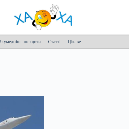
йкумедніші анекдоти
Статті
Цікаве