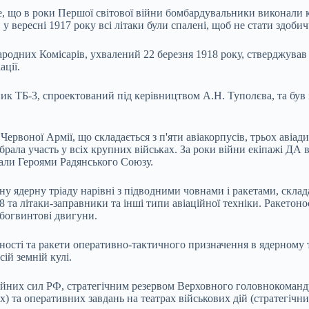
 що в роки Першої світової війни бомбардувальники виконали кі
у вересні 1917 року всі літаки були спалені, щоб не стати здоби
Народних Комісарів, ухвалений 22 березня 1918 року, стверджува
ації.
ик ТБ-3, спроектований під керівництвом А.Н. Туполєва, та був і
рвоної Армії, що складається з п'яти авіакорпусів, трьох авіадив
і брала участь у всіх крупних військах. За роки війни екіпажі ДА
тали Героями Радянського Союзу.
ічну ядерну тріаду нарівні з підводними човнами і ракетами, скла
 та літаки-заправники та інші типи авіаційної техніки. Ракетон
рбогвинтові двигуни.
льності та ракети оперативно-тактичного призначення в ядерному 
ій земній кулі.
ойних сил РФ, стратегічним резервом Верховного головнокоманду
) та оперативних завдань на театрах військових дій (стратегічн