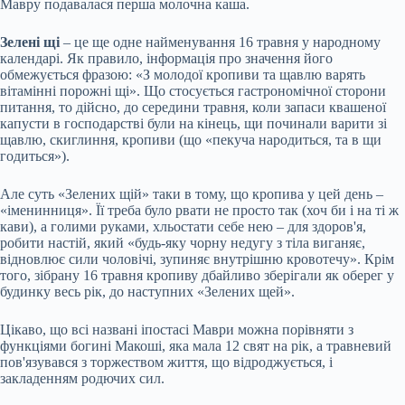
Мавру подавалася перша молочна каша.
Зелені щі
– це ще одне найменування 16 травня у народному
календарі. Як правило, інформація про значення його
обмежується фразою: «З молодої кропиви та щавлю варять
вітамінні порожні щі». Що стосується гастрономічної сторони
питання, то дійсно, до середини травня, коли запаси квашеної
капусти в господарстві були на кінець, щи починали варити зі
щавлю, скиглиння, кропиви (що «пекуча народиться, та в щи
годиться»).
Але суть «Зелених щій» таки в тому, що кропива у цей день –
«іменинниця». Її треба було рвати не просто так (хоч би і на ті ж
кави), а голими руками, хльостати себе нею – для здоров'я,
робити настій, який «будь-яку чорну недугу з тіла виганяє,
відновлює сили чоловічі, зупиняє внутрішню кровотечу». Крім
того, зібрану 16 травня кропиву дбайливо зберігали як оберег у
будинку весь рік, до наступних «Зелених щей».
Цікаво, що всі названі іпостасі Маври можна порівняти з
функціями богині Макоші, яка мала 12 свят на рік, а травневий
пов'язувався з торжеством життя, що відроджується, і
закладенням родючих сил.