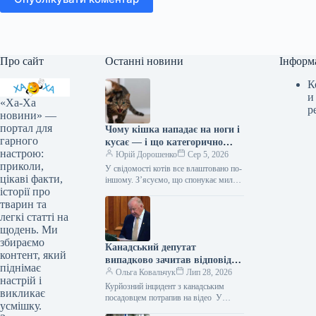
Про сайт
Останні новини
Інформ
К
и
«Ха-Ха
р
новини» —
портал для
Чому кішка нападає на ноги і
гарного
кусає — і що категорично
настрою:
заборонено робити у відповідь
Юрій Дорошенко
Сер 5, 2026
приколи,
У свідомості котів все влаштовано по-
цікаві факти,
іншому. З’ясуємо, що спонукає милу
історії про
муркотливу істоту перетворюватися на
домашнього бешкетника, і як
тварин та
повернути спокій…
легкі статті на
щодень. Ми
збираємо
Канадський депутат
контент, який
випадково зачитав відповідь
піднімає
від ChatGPT під час промови
Ольга Ковальчук
Лип 28, 2026
настрій і
(відео)
Курйозний інцидент з канадським
викликає
посадовцем потрапив на відео У
усмішку.
Канаді представник парламенту