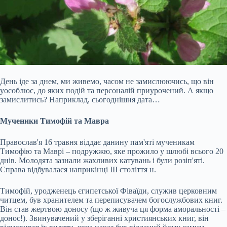
День іде за днем, ми живемо, часом не замислюючись, що він
уособлює, до яких подій та персоналій приурочений. А якщо
замислитись? Наприклад, сьогоднішня дата…
Мученики Тимофій та Мавра
Православ'я 16 травня віддає данину пам'яті мученикам
Тимофію та Маврі – подружжю, яке прожило у шлюбі всього 20
днів. Молодята зазнали жахливих катувань і були розіп'яті.
Справа відбувалася наприкінці III століття н.
Тимофій, уродженець єгипетської Фіваїди, служив церковним
читцем, був хранителем
та переписувачем богослужбових книг.
Він став жертвою доносу (що ж живуча ця форма аморальності –
донос!). Звинувачений у зберіганні християнських книг, він