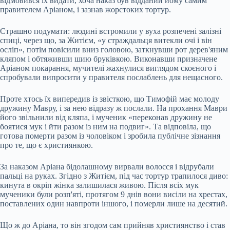
відмовився їх видати, хоча наказ був відданий йому самим
правителем Аріаном, і зазнав жорстоких тортур.
Страшно подумати: людині встромили у вуха розпечені залізні
спиці, через що, за Житієм, «у страждальця витекли очі і він
осліп», потім повісили вниз головою, заткнувши рот дерев'яним
кляпом і обтяживши шию бруківкою. Виконавши призначене
Аріаном покарання, мучителі жахнулися виглядом скоєного і
спробували випросити у правителя послаблень для нещасного.
Проте хтось їх випередив із звісткою, що Тимофій має молоду
дружину Мавру, і за нею відразу ж послали. На прохання Маври
його звільнили від кляпа, і мученик «переконав дружину не
боятися мук і йти разом із ним на подвиг». Та відповіла, що
готова померти разом із чоловіком і зробила публічне зізнання
про те, що є християнкою.
За наказом Аріана бідолашному вирвали волосся і відрубали
пальці на руках. Згідно з Житієм, під час тортур трапилося диво:
кинута в окріп жінка залишилася живою. Після всіх мук
мученики були розп'яті, протягом 9 днів вони висіли на хрестах,
поставлених один навпроти іншого, і померли лише на десятий.
Що ж до Аріана, то він згодом сам прийняв християнство і став