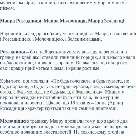
мучеником віри, а скінчив життя втопленим у морі в мішку з
піском.
Мавра Розсадниця, Мавра Молочниця, Мавра Зелені щі
Народний календар особливу увагу приділяє Маврі, називаючи її
і Розсадницею, і Молочницею, і Зеленими щами.
Розсадниця
– бо в цей день капустяну розсаду переносили в
грядку, на край якої ставили глиняний горщик, а під нього клали
стебло кропиви, вирване з коренем. Вважалося, що від цього
овоч краще прийметься в землі і краще ростиме.
Крім того, примовляли: «Не будь голеняста, а будь пузаста, не
будь порожня, а будь туга, не будь червона, а будь смачна, не будь
стара, а будь молода, не будь мала, а будь велика». Жінкам у
період пересадки не потрібно було їсти хліб, щоб кури не
поклювали паростки. Цікаво, що 18 травня – Ірина (Аріна)
Розсадниця характеризується такими самими дійствами.
Молочницею
травневу Мавру прозвали тому, що з цього дня
починали прибувати надої, і молоко до кінця місяця набувало
особливо поживних властивостей. На селянському столі на