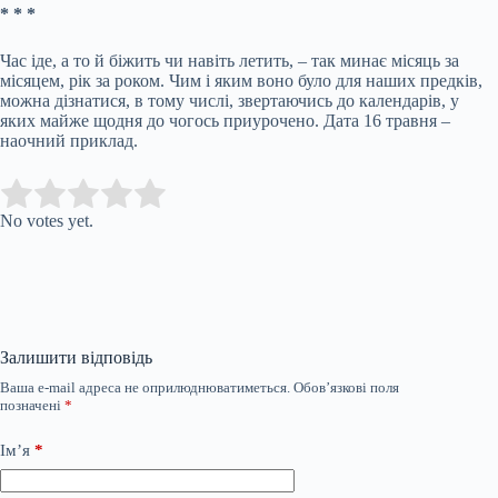
* * *
Час іде, а то й біжить чи навіть летить, – так минає місяць за
місяцем, рік за роком. Чим і яким воно було для наших предків,
можна дізнатися, в тому числі, звертаючись до календарів, у
яких майже щодня до чогось приурочено. Дата 16 травня –
наочний приклад.
Submit Rating
Rate this item:
No votes yet.
Залишити відповідь
Ваша e-mail адреса не оприлюднюватиметься.
Обов’язкові поля
позначені
*
Ім’я
*