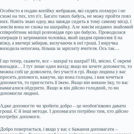
Особисто я подаю копійку жебракам, які сидять похмуро і не
схожі на тих, хто п'є. Багато таких бабусь, не можу пройти повз
них. Навіть знаю одну, яка завжди сидить в тому самому місці, і
зовсім вона не схожа на шахрайку. Але зовсім недавно знайомий
співробітник міліції розповідав про цю бабусю. Проводилася
операція із затримання чоловіка, який щодня привозив її на
візку, а ввечері забирав, вилучаючи в неї гроші. І виручка
виходила непогана, більша за зарплату вчителя. Ось так…
І що тепер, скажете, все – шахраї та шахраї? Ні, звісно. Є окремі
випадки… І тут лише один вихід: якщо ви хочете допомогти, то
можна собі це дозволити, без участі в грі. Якщо людина у вас
просить допомоги, кажучи, що вона голодна, і вам хочеться
допомогти, то пригостить її їжею. Якщо він викине їжу, то вас
намагалися обдурити. Якщо ж він дійсно голодний, то ви
допомогли людині.
Адже допомогти чи зробити добро – це необов'язково давати
гроші. Є й інші методи. І допомагати потрібно тим, хто дійсно
потребує допомоги.
Добро повертається, і якщо у вас є бажання допомагати –