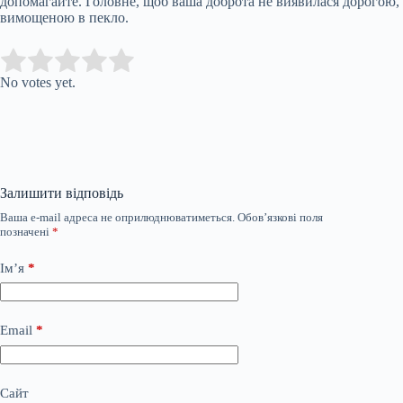
допомагайте. Головне, щоб ваша доброта не виявилася дорогою,
вимощеною в пекло.
Submit Rating
Rate this item:
No votes yet.
Залишити відповідь
Ваша e-mail адреса не оприлюднюватиметься.
Обов’язкові поля
позначені
*
Ім’я
*
Email
*
Сайт