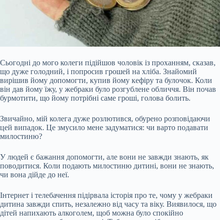
Сьогодні до мого колеги підійшов чоловік із проханням, сказав,
що дуже голодний, і попросив грошей на хліба. Знайомий
вирішив йому допомогти, купив йому кефіру та булочок. Коли
він дав йому їжу, у жебраки було розгублене обличчя. Він почав
бурмотити, що йому потрібні саме гроші, голова болить.
Звичайно, мій колега дуже розлютився, обурено розповідаючи
цей випадок. Це змусило мене задуматися: чи варто подавати
милостиню?
У людей є бажання допомогти, але вони не завжди знають, як
поводитися. Коли
подають милостиню дитині, вони не знають,
чи вона дійде до неї.
Інтернет і телебачення підірвала історія про те, чому у жебраки
дитина завжди спить, незалежно від часу та віку. Виявилося, що
дітей напихають алкоголем, щоб можна було спокійно