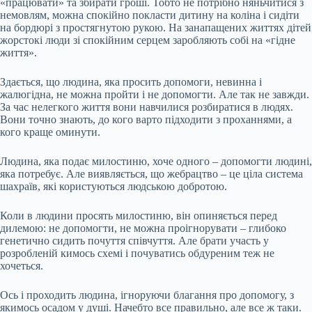
«працювати» та збирати гроші. Тобто не потрібно няньчитися з
немовлям, можна спокійно покласти дитину на коліна і сидіти
на бордюрі з простягнутою рукою. На занапащених життях дітей
жорстокі люди зі спокійним серцем заробляють собі на «гідне
життя».
Здається, що людина, яка просить допомоги, невинна і
жалюгідна, не можна пройти і не допомогти. Але так не завжди.
За час нелегкого життя вони навчилися розбиратися в людях.
Вони точно знають, до кого варто підходити з проханнями, а
кого краще оминути.
Людина, яка подає милостиню, хоче одного – допомогти людині,
яка потребує. Але виявляється, що жебрацтво – це ціла система
шахраїв, які користуються людською добротою.
Коли в людини просять милостиню, він опиняється перед
дилемою: не допомогти, не можна проігнорувати – глибоко
генетично сидить почуття співчуття. Але брати участь у
розробленій кимось схемі і почуватись обдуреним теж не
хочеться.
Ось і проходить людина, ігноруючи благання про допомогу, з
якимось осадом у душі. Начебто все правильно, але все ж таки.