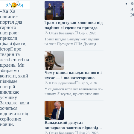
К
и
«Ха-Ха
р
новини» —
портал для
Трамп врятував хлопчика від
гарного
падіння зі сцени та пригадав
настрою:
Байдена (відео)
Ольга Ковальчук
Сер 7, 2026
приколи,
Трамп нагадав Байдену його падіння
цікаві факти,
на сцені Президент США Дональд
історії про
Трамп врятував дитину від падіння зі
сцени та обмовився про…
тварин та
легкі статті на
щодень. Ми
збираємо
Чому кішка нападає на ноги і
контент, який
кусає — і що категорично
піднімає
заборонено робити у відповідь
Юрій Дорошенко
Сер 5, 2026
настрій і
У свідомості котів все влаштовано по-
викликає
іншому. З’ясуємо, що спонукає милу
усмішку.
муркотливу істоту перетворюватися на
Заходьте, коли
домашнього бешкетника, і як
хочеться
повернути спокій…
відпочити від
серйозних
Канадський депутат
новин.
випадково зачитав відповідь
від ChatGPT під час промови
Ольга Ковальчук
Лип 28, 2026