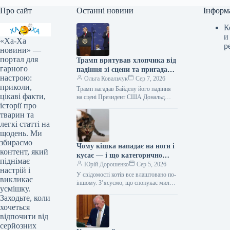
Про сайт
Останні новини
Інформ
К
и
«Ха-Ха
р
новини» —
портал для
Трамп врятував хлопчика від
гарного
падіння зі сцени та пригадав
настрою:
Байдена (відео)
Ольга Ковальчук
Сер 7, 2026
приколи,
Трамп нагадав Байдену його падіння
цікаві факти,
на сцені Президент США Дональд
історії про
Трамп врятував дитину від падіння зі
сцени та обмовився про…
тварин та
легкі статті на
щодень. Ми
збираємо
Чому кішка нападає на ноги і
контент, який
кусає — і що категорично
піднімає
заборонено робити у відповідь
Юрій Дорошенко
Сер 5, 2026
настрій і
У свідомості котів все влаштовано по-
викликає
іншому. З’ясуємо, що спонукає милу
усмішку.
муркотливу істоту перетворюватися на
Заходьте, коли
домашнього бешкетника, і як
хочеться
повернути спокій…
відпочити від
серйозних