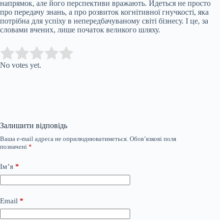
напрямок, але його перспективи вражають. Йдеться не просто
про передачу знань, а про розвиток когнітивної гнучкості, яка
потрібна для успіху в непередбачуваному світі бізнесу. І це, за
словами вчених, лише початок великого шляху.
Submit Rating
Rate this item:
No votes yet.
Залишити відповідь
Ваша e-mail адреса не оприлюднюватиметься.
Обов’язкові поля
позначені
*
Ім’я
*
Email
*