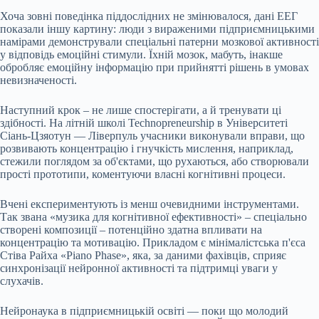
Хоча зовні поведінка піддослідних не змінювалося, дані ЕЕГ
показали іншу картину: люди з вираженими підприємницькими
намірами демонстрували спеціальні патерни мозкової активності
у відповідь емоційні стимули. Їхній мозок, мабуть, інакше
обробляє емоційну інформацію при прийнятті рішень в умовах
невизначеності.
Наступний крок – не лише спостерігати, а й тренувати ці
здібності. На літній школі Technopreneurship в Університеті
Сіань-Цзяотун — Ліверпуль учасники виконували вправи, що
розвивають концентрацію і гнучкість мислення, наприклад,
стежили поглядом за об'єктами, що рухаються, або створювали
прості прототипи, коментуючи власні когнітивні процеси.
Вчені експериментують із менш очевидними інструментами.
Так звана «музика для когнітивної ефективності» – спеціально
створені композиції – потенційно здатна впливати на
концентрацію та мотивацію. Прикладом є мінімалістська п'єса
Стіва Райха «Piano Phase», яка, за даними фахівців, сприяє
синхронізації нейронної активності та підтримці уваги у
слухачів.
Нейронаука в підприємницькій освіті — поки що молодий