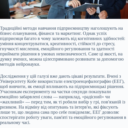
Традиційні методи навчання підприємництву наголошують на
бізнес-планування, фінанси та маркетинг. Однак успіх
підприємця багато в чому залежить від когнітивних здібностей:
уміння концентруватися, креативності, стійкості до стресу,
гнучкості мислення, емоційного регулювання та здатності
приймати рішення в умовах невизначеності. Саме ці якості, на
думку вчених, можна цілеспрямовано розвивати за допомогою
методів нейронауки.
Дослідження у цій галузі вже дають цікаві результати. Вчені з
Університету Кобе використали електроенцефалографію (ЕЕГ),
щоб вивчити, як емоції впливають на підприємницькі рішення.
Учасникам експерименту на частки секунди показували
емоційно забарвлені слова — наприклад, «радісний» чи
«жахливий» — перед тим, як ті робили вибір у грі, пов'язаній із
ризиком. На відміну від опитувань та інтерв'ю, які фіксують
лише те, що людина сама про себе повідомляє, ЕЕГ дозволяє
спостерігати роботу уваги, пам'яті та емоційного регулювання в
реальному часі.