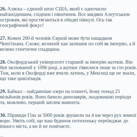
26.
Аляска – єдиний штат США, який є одночасно
найзахіднішим, східним і північним. Все завдяки Алеутським
островам, які простягаються в обидві півкулі. Ось так
географічний фокус!
27.
Кожен 200-й чоловік Євразії може бути нащадком
Чингізхана. Схоже, великий хан залишив по собі як імперію, а й
велике генетичне спадщина.
28.
Оксфордський університет старший за імперію ацтеків. Він
був заснований у 1096 році, а ацтеки з'явилися лише за сто років.
Тож, коли в Оксфорді вже вчили латинь, у Мексиці ще не знали,
що таке цивілізація.
29.
Байкал – найдавніше озеро на планеті, йому понад 25
мільйонів років. Воно бачило динозаврів, льодовикові періоди
та, можливо, перший заплив мамонта.
30.
Піраміди Гізи за 5000 років зрушили на 4 км через рух земної
кори. Уявіть собі, що ваш будинок потихеньку переїжджає до
іншого міста, а ви й не помічаєте.