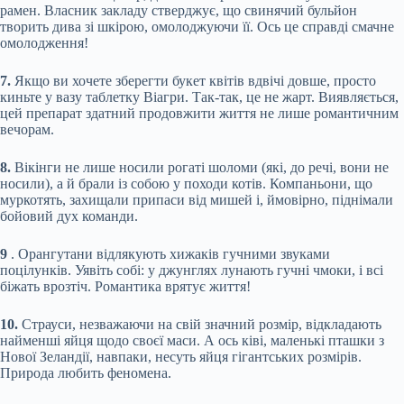
рамен. Власник закладу стверджує, що свинячий бульйон
творить дива зі шкірою, омолоджуючи її. Ось це справді смачне
омолодження!
7.
Якщо ви хочете зберегти букет квітів вдвічі довше, просто
киньте у вазу таблетку Віагри. Так-так, це не жарт. Виявляється,
цей препарат здатний продовжити життя не лише романтичним
вечорам.
8.
Вікінги не лише носили рогаті шоломи (які, до речі, вони не
носили), а й брали із собою у походи котів. Компаньони, що
муркотять, захищали припаси від мишей і, ймовірно, піднімали
бойовий дух команди.
9
. Орангутани відлякують хижаків гучними звуками
поцілунків. Уявіть собі: у джунглях лунають гучні чмоки, і всі
біжать врозтіч. Романтика врятує життя!
10.
Страуси, незважаючи на свій значний розмір, відкладають
найменші яйця щодо своєї маси. А ось ківі, маленькі пташки з
Нової Зеландії, навпаки, несуть яйця гігантських розмірів.
Природа любить феномена.