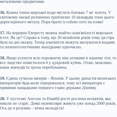
металевими предметами.
16.
Кожна тонна морської води містить близько 7 мг золота. У
світовому океані розчинено приблизно 10 мільярдів тонн цього
дорогоцінного металу. Пора брати із собою сито на пляж!
17.
На вершині Евересту можна знайти скам'янілості морських
істот. Як це? Справа в тому, що 30 мільйонів років тому ця гора
була на дні океану. Тепер альпіністи можуть милуватися видами
та палеонтологічними знахідками одночасно.
18.
Якщо усунути всю порожнечу між атомами в нашому тілі, то
все людство помістилося б у цукровий кубик. Отже, можливо,
наша значущість трохи перебільшена.
19.
Єдина сучасна імперія – Японія. У цьому династія японських
імператорів будь-коли переривалася, тому всі імператори є
прямими нащадками першого глави держави Дзимму.
20.
У пустелях Анголи та Намібії росте рослина вельвічія, яка
ніколи не старіє. Деякі екземпляри живуть уже понад 2000 років.
Ось це я розумію – вічна молодість!