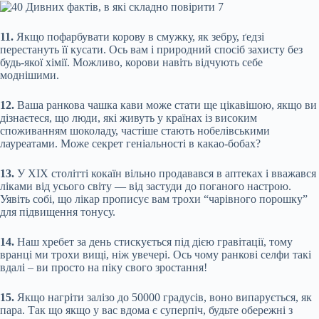
11.
Якщо пофарбувати корову в смужку, як зебру, ґедзі
перестануть її кусати. Ось вам і природний спосіб захисту без
будь-якої хімії. Можливо, корови навіть відчують себе
моднішими.
12.
Ваша ранкова чашка кави може стати ще цікавішою, якщо ви
дізнаєтеся, що люди, які живуть у країнах із високим
споживанням шоколаду, частіше стають нобелівськими
лауреатами. Може секрет геніальності в какао-бобах?
13.
У XIX столітті кокаїн вільно продавався в аптеках і вважався
ліками від усього світу — від застуди до поганого настрою.
Уявіть собі, що лікар прописує вам трохи “чарівного порошку”
для підвищення тонусу.
14.
Наш хребет за день стискується під дією гравітації, тому
вранці ми трохи вищі, ніж увечері. Ось чому ранкові селфи такі
вдалі – ви просто на піку свого зростання!
15.
Якщо нагріти залізо до 50000 градусів, воно випарується, як
пара. Так що якщо у вас вдома є суперпіч, будьте обережні з