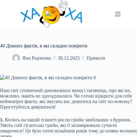
Перейти
до
вмісту
40 Дивних фактів, в які складно повірити
Яна Радченко
30.12.2025
Приколи
Наш світ сповнений дивовижних явищ і таємниць, про які ви,
можливо, навіть не здогадувалися. Чи готові відкрити для себе
неймовірні факти, які змусять вас дивитися на світ по-новому?
Приготуйтеся дивуватися!
1.
Колись на нашій планеті росли гриби завбільшки з будинок.
Уявіть собі гігантські гриби, які б затьмарювали сучасні
хмарочоси! Це було сотні мільйонів років тому до появи великих
дерев.