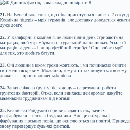
21.
На Венері така спека, що піца приготується лише за 7 секунд.
Космічна піцерія – мрія гурманів, але доставку доведеться чекати
дуже довго.
22.
У Каліфорнії є компанія, де люди цілий день стрибають на
матрацах, щоб утрамбувати натуральний наповнювач. Усього 5
матраців за день – і ви професійний стрибун! Оце робота мрії
для тих, хто любить батути.
23.
Очі людини з віком трохи жовтіють, і ми починаємо бачити
світ менш яскравим. Можливо, тому діти так дивуються всьому
довкола — просто «новенькі» лінзи.
24.
Запах свіжого ґрунту після дощу – це результат роботи
ґрунтових бактерій. Отже, коли вдихаєш цей аромат, дякуйте
маленьким трудівникам під ногами.
25.
Китайські Райдужні гори виглядають так, наче їх
розфарбували гігантські художники. Але це натуральні
фарбування гірських порід, що окислюються на повітрі. Природа
знову перевершує будь-які фантазії.