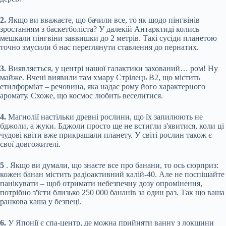
2.
Якщо ви вважаєте, що бачили все, то як щодо пінгвінів
зростанням з баскетболіста? У далекій
Антарктиді колись
мешкали пінгвіни заввишки до 2 метрів. Такі сусіди планетою
точно змусили б нас переглянути ставлення до пернатих.
3.
Виявляється, у центрі нашої галактики захований… ром! Ну
майже. Вчені виявили там хмару Стрілець B2, що містить
етилформіат – речовина, яка надає рому його характерного
аромату. Схоже, що космос любить веселитися.
4.
Магнолії настільки древні рослини, що їх запилюють не
бджоли, а жуки. Бджоли просто ще не встигли з'явитися, коли ці
чудові квіти вже прикрашали планету. У світі рослин також є
свої довгожителі.
5
. Якщо ви думали, що знаєте все про банани, то ось сюрприз:
кожен банан містить радіоактивний калій-40. Але не поспішайте
панікувати – щоб отримати небезпечну дозу опромінення,
потрібно з'їсти близько 250 000 бананів за один раз. Так що ваша
ранкова каша у безпеці.
6.
У Японії є спа-центр, де можна прийняти ванну з локшини