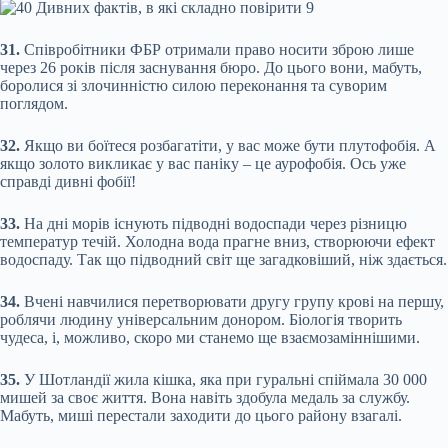
31.
Співробітники ФБР отримали право носити зброю лише
через 26 років після заснування бюро. До цього вони, мабуть,
боролися зі злочинністю силою переконання та суворим
поглядом.
32.
Якщо ви боїтеся розбагатіти, у вас може бути плутофобія. А
якщо золото викликає у вас паніку – це аурофобія. Ось уже
справді дивні фобії!
33.
На дні морів існують підводні водоспади через різницю
температур течій. Холодна вода прагне вниз, створюючи ефект
водоспаду. Так що підводний світ ще загадковіший, ніж здається.
34.
Вчені навчилися перетворювати другу групу крові на першу,
роблячи людину універсальним донором. Біологія творить
чудеса, і, можливо, скоро ми станемо ще взаємозаміннішими.
35.
У Шотландії жила кішка, яка при гуральні спіймала 30 000
мишей за своє життя. Вона навіть здобула медаль за службу.
Мабуть, миші перестали заходити до цього району взагалі.