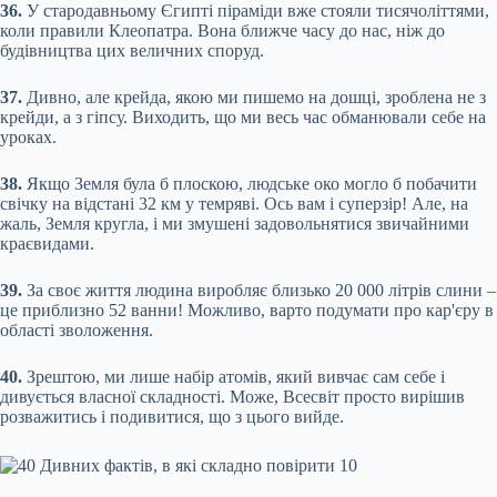
36.
У стародавньому Єгипті піраміди вже стояли тисячоліттями,
коли правили Клеопатра. Вона ближче часу до нас, ніж до
будівництва цих величних споруд.
37.
Дивно, але крейда, якою ми пишемо на дошці, зроблена не з
крейди, а з гіпсу. Виходить, що ми весь час обманювали себе на
уроках.
38.
Якщо Земля була б плоскою, людське око могло б побачити
свічку на відстані 32 км у темряві. Ось вам і суперзір! Але, на
жаль, Земля кругла, і ми змушені задовольнятися звичайними
краєвидами.
39.
За своє життя людина виробляє близько 20 000 літрів слини –
це приблизно 52 ванни! Можливо, варто подумати про кар'єру в
області зволоження.
40.
Зрештою, ми лише набір атомів, який вивчає сам себе і
дивується власної складності. Може, Всесвіт просто вирішив
розважитись і подивитися, що з цього вийде.