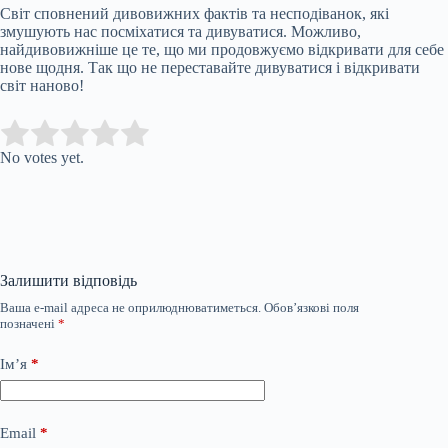
Світ сповнений дивовижних фактів та несподіванок, які
змушують нас посміхатися та дивуватися. Можливо,
найдивовижніше це те, що ми продовжуємо відкривати для себе
нове щодня. Так що не переставайте дивуватися і відкривати
світ наново!
Submit Rating
Rate this item:
No votes yet.
Залишити відповідь
Ваша e-mail адреса не оприлюднюватиметься.
Обов’язкові поля
позначені
*
Ім’я
*
Email
*