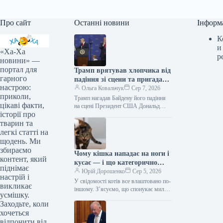
Про сайт
Останні новини
Інформ
К
и
«Ха-Ха
р
новини» —
портал для
Трамп врятував хлопчика від
гарного
падіння зі сцени та пригадав
настрою:
Байдена (відео)
Ольга Ковальчук
Сер 7, 2026
приколи,
Трамп нагадав Байдену його падіння
цікаві факти,
на сцені Президент США Дональд
історії про
Трамп врятував дитину від падіння зі
сцени та обмовився про…
тварин та
легкі статті на
щодень. Ми
збираємо
Чому кішка нападає на ноги і
контент, який
кусає — і що категорично
піднімає
заборонено робити у відповідь
Юрій Дорошенко
Сер 5, 2026
настрій і
У свідомості котів все влаштовано по-
викликає
іншому. З’ясуємо, що спонукає милу
усмішку.
муркотливу істоту перетворюватися на
Заходьте, коли
домашнього бешкетника, і як
хочеться
повернути спокій…
відпочити від