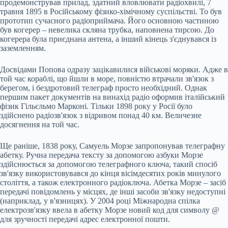
продемонстрував прилад, здатний вловлювати радіохвилі, 7
травня 1895 в Російському фізико-хімічному суспільстві. То був
прототип сучасного радіоприймача. Його основною частиною
був когерер – невелика скляна трубка, наповнена тирсою. До
когерера була приєднана антена, а інший кінець з'єднувався із
заземленням.
Досвідами Попова одразу зацікавилися військові моряки. Адже в
той час кораблі, що йшли в море, повністю втрачали зв'язок з
берегом, і бездротовий телеграф просто необхідний. Однак
першим пакет документів на винахід радіо оформив італійський
фізик Гільєльмо Марконі. Тільки 1898 року у Росії було
здійснено радіозв'язок з відривом понад 40 км. Величезне
досягнення на той час.
Ще раніше, 1838 року, Самуель Морзе запропонував телеграфну
абетку. Ручна передача тексту за допомогою азбуки Морзе
здійснюється за допомогою телеграфного ключа, такий спосіб
зв'язку використовувався до кінця вісімдесятих років минулого
століття, а також електронного радіоключа. Абетка Морзе – засіб
передачі повідомлень у місцях, де інші засоби зв'язку недоступні
(наприклад, у в'язницях). У 2004 році Міжнародна спілка
електрозв'язку ввела в абетку Морзе новий код для символу @
для зручності передачі адрес електронної пошти.