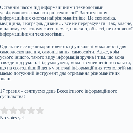
Останнім часом під інформаційними технологіями
усвідомлюють комп'ютерні технології. Застосування
інформаційних систем найрізноманітніше. Це економіка,
медицина, географія, дизайн… все не перерахувати. Так, власне,
в нашому сучасному житті немає, напевно, області, не охопленої
інформаційними технологіями.
Однак не все ще використовують ці унікальні можливості для
самовдосконалення, самопізнання, самоосвіти. Адже, крім
усього іншого, такого виду інформація зручна і тим, що вона
завжди під рукою. Підсумовуючи, можна з упевненістю сказати,
що на сьогоднішній день у вигляді інформаційних технологій ми
маємо потужний інструмент для отримання різноманітних
знань.
17 травня – святкуємо день Всесвітнього інформаційного
суспільства!
Submit Rating
Rate this item:
No votes yet.