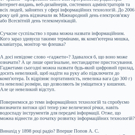
інтернет-видань, веб-дизайнерів, системних адміністраторів та
всіх людей, зайнятих у сфері інформаційних технологій. До 2006
року цей день відзначали як Міжнародний день електрозв'язку
або Всесвітній день телекомунікацій.
Сучасне суспільство з права можна назвати інформаційним.
Кого зараз здивуєш такими термінами, як комп'ютерна мишка,
клавіатура, монітор чи флешка?
А досі невідоме слово «гаджети»? Здавалося б, що воно може
означати? А це лише оригінальне, нестандартне пристосування.
Гаджетами сьогодні можна назвати будь-який цифровий прилад,
досить невеликий, щоб надіти на руку або підключити до
комп'ютера. Їх відрізняє портативність, невелика вага (до 300 г)
та невеликі розміри, що дозволяють їм уміщатися у кишенях.
Але це невеликий відступ.
Повернемося до теми інформаційних технологій та спробуємо
визначити витоки цієї тепер уже величезної річки, навіть
водоспаду інструментів для передачі інформації. Отже, що
можна віднести до початку розвитку інформаційних технологій?
Винахід у 1898 році радіо? Вперше Попов А. С.