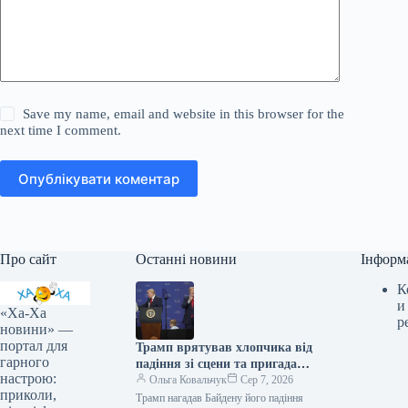
Save my name, email and website in this browser for the
next time I comment.
Опублікувати коментар
Про сайт
Останні новини
Інформ
К
и
«Ха-Ха
р
новини» —
портал для
Трамп врятував хлопчика від
гарного
падіння зі сцени та пригадав
настрою:
Байдена (відео)
Ольга Ковальчук
Сер 7, 2026
приколи,
Трамп нагадав Байдену його падіння