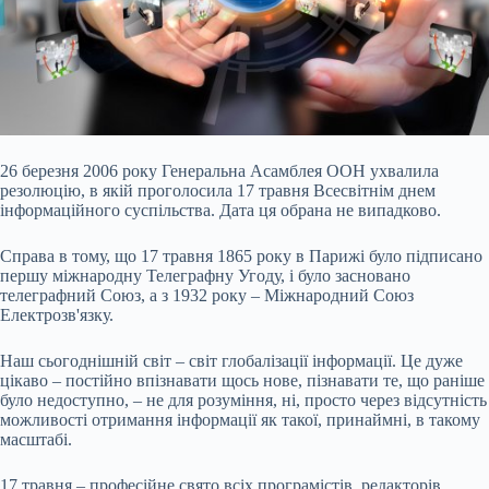
26 березня 2006 року Генеральна Асамблея ООН ухвалила
резолюцію, в якій проголосила 17 травня Всесвітнім днем
інформаційного суспільства. Дата ця обрана не випадково.
Справа в тому, що 17 травня 1865 року в Парижі було підписано
першу міжнародну Телеграфну Угоду, і було засновано
телеграфний Союз, а з 1932 року – Міжнародний Союз
Електрозв'язку.
Наш сьогоднішній світ – світ глобалізації інформації. Це дуже
цікаво – постійно впізнавати щось нове, пізнавати те, що раніше
було недоступно, – не
для розуміння, ні, просто через відсутність
можливості отримання інформації як такої, принаймні, в такому
масштабі.
17 травня – професійне свято всіх програмістів, редакторів