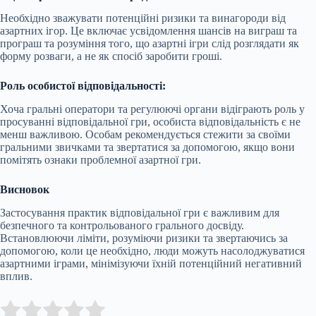
Необхідно зважувати потенційні ризики та винагороди від
азартних ігор. Це включає усвідомлення шансів на виграш та
програш та розуміння того, що азартні ігри слід розглядати як
форму розваги, а не як спосіб заробити гроші.
Роль особистої відповідальності:
Хоча гральні оператори та регулюючі органи відіграють роль у
просуванні відповідальної гри, особиста відповідальність є не
менш важливою. Особам рекомендується стежити за своїми
гральними звичками та звертатися за допомогою, якщо вони
помітять ознаки проблемної азартної гри.
Висновок
Застосування практик відповідальної гри є важливим для
безпечного та контрольованого грального досвіду.
Встановлюючи ліміти, розуміючи ризики та звертаючись за
допомогою, коли це необхідно, люди можуть насолоджуватися
азартними іграми, мінімізуючи їхній потенційний негативний
вплив.
Submit Rating
Rate this item: