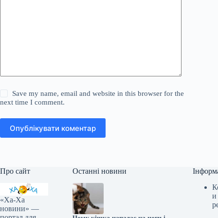
Save my name, email and website in this browser for the
next time I comment.
Опублікувати коментар
Про сайт
Останні новини
Інформ
К
и
«Ха-Ха
р
новини» —
портал для