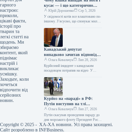
Чому кішка нападає на ноги і
гарного
кусає — і що категорично
настрою:
заборонено робити у відповідь
Юрій Дорошенко
Сер 5, 2026
приколи,
У свідомості котів все влаштовано по-
цікаві факти,
іншому. З’ясуємо, що спонукає милу
історії про
муркотливу істоту перетворюватися на
домашнього бешкетника, і як
тварин та
повернути спокій…
легкі статті на
щодень. Ми
збираємо
Канадський депутат
контент, який
випадково зачитав відповідь
піднімає
від ChatGPT під час промови
Ольга Ковальчук
Лип 28, 2026
настрій і
(відео)
Курйозний інцидент з канадським
викликає
посадовцем потрапив на відео У
усмішку.
Канаді представник парламенту
Заходьте, коли
провінції Нью-Брансвік Білл Олівер
хочеться
потрапив у курйозну ситуацію.…
відпочити від
серйозних
Курйоз на «параді» в РФ:
новин.
Путін виступив на тлі
намальованого флоту (фото)
Ольга Ковальчук
Лип 27, 2026
Путін скасував проведення параду до
дня морського флоту Президент Росії
Copyright © 2025 - ХА-ХА новини. Усі права захищені.
Володимир Путін втрапив у черговий
курйоз. Диктатор не зміг
Сайт розроблено в
INFBusiness
.