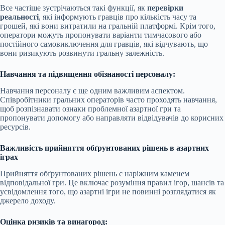
Все частіше зустрічаються такі функції, як
перевірки
реальності
, які інформують гравців про кількість часу та
грошей, які вони витратили на гральній платформі. Крім того,
оператори можуть пропонувати варіанти тимчасового або
постійного самовиключення для гравців, які відчувають, що
вони ризикують розвинути гральну залежність.
Навчання та підвищення обізнаності персоналу:
Навчання персоналу є ще одним важливим аспектом.
Співробітники гральних операторів часто проходять навчання,
щоб розпізнавати ознаки проблемної азартної гри та
пропонувати допомогу або направляти відвідувачів до корисних
ресурсів.
Важливість прийняття обґрунтованих рішень в азартних
іграх
Прийняття обґрунтованих рішень є наріжним каменем
відповідальної гри. Це включає розуміння правил ігор, шансів та
усвідомлення того, що азартні ігри не повинні розглядатися як
джерело доходу.
Оцінка ризиків та винагород: