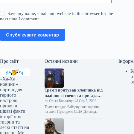
Save my name, email and website in this browser for the
next time I comment.
Опублікувати коментар
Про сайт
Останні новини
Інформ
К
и
«Ха-Ха
р
новини» —
портал для
Трамп врятував хлопчика від
гарного
падіння зі сцени та пригадав
настрою:
Байдена (відео)
Ольга Ковальчук
Сер 7, 2026
приколи,
Трамп нагадав Байдену його падіння
цікаві факти,
на сцені Президент США Дональд
історії про
Трамп врятував дитину від падіння зі
сцени та обмовився про…
тварин та
легкі статті на
щодень. Ми