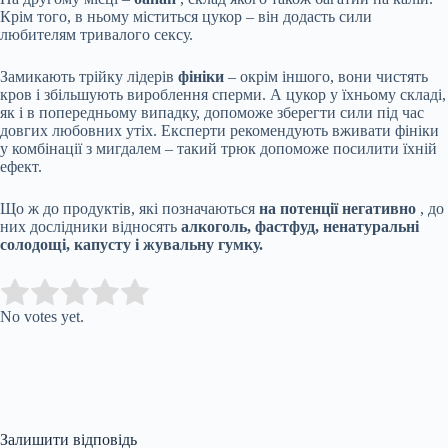
Крім того, в ньому міститься цукор – він додасть сили
любителям тривалого сексу.
Замикають трійку лідерів
фініки
– окрім іншого, вони чистять
кров і збільшують вироблення сперми. А цукор у їхньому складі,
як і в попередньому випадку, допоможе зберегти сили під час
довгих любовних утіх. Експерти рекомендують вживати фініки
у комбінації з мигдалем – такий трюк допоможе посилити їхній
ефект.
Що ж до продуктів, які позначаються
на потенції негативно
, до
них дослідники відносять
алкоголь, фастфуд, ненатуральні
солодощі, капусту і жувальну гумку.
Submit Rating
Rate this item:
No votes yet.
Залишити відповідь