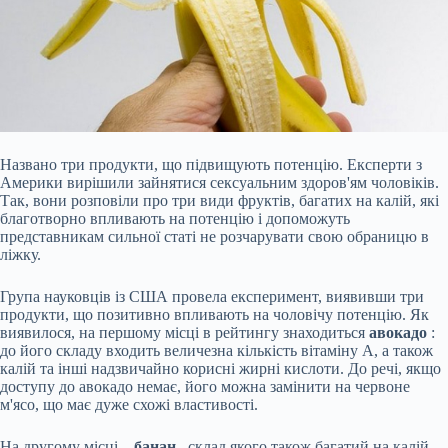
Названо три продукти, що підвищують потенцію. Експерти з
Америки вирішили зайнятися сексуальним здоров'ям чоловіків.
Так, вони розповіли про три види фруктів, багатих на калій, які
благотворно впливають на потенцію і допоможуть
представникам сильної статі не розчарувати свою обраницю в
ліжку.
Група науковців із США провела експеримент, виявивши три
продукти, що позитивно впливають на чоловічу потенцію. Як
виявилося, на першому місці в рейтингу знаходиться
авокадо
:
до його складу входить
величезна кількість вітаміну А, а також
калій та інші надзвичайно корисні жирні кислоти. До речі, якщо
доступу до авокадо немає, його можна замінити на червоне
м'ясо, що має дуже схожі властивості.
На другому місці –
банан
, склад якого також багатий на калій.