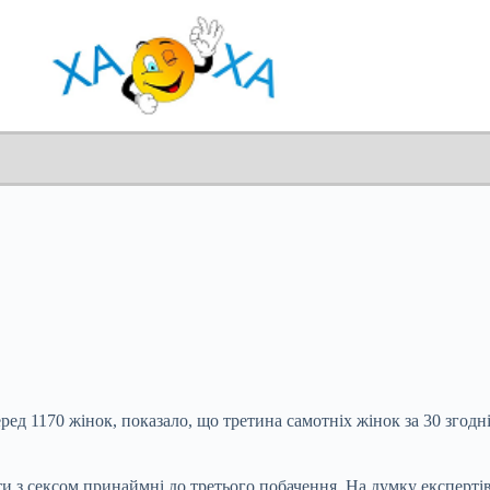
д 1170 жінок, показало, що третина самотніх жінок за 30 згодні
ати з сексом принаймні до третього побачення. На думку експерті