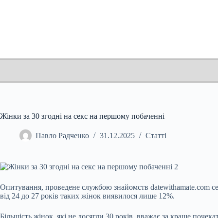
Перейти
до
вмісту
Жінки за 30 згодні на секс на першому побаченні
Павло Радченко
31.12.2025
Статті
Опитування, проведене службою знайомств datewithamate.com сере
від 24 до 27 років таких жінок виявилося лише 12%.
Більшість жінок, які не досягли 30 років, вважає за краще почек