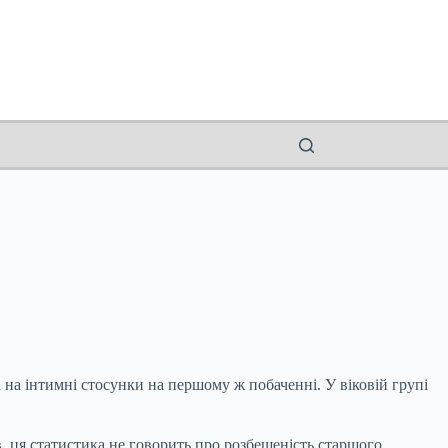
 на інтимні стосунки на першому ж побаченні. У віковій групі
в, ця статистика не говорить про розбещеність старшого