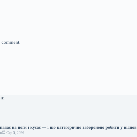
 I comment.
ни
адає на ноги і кусає — і що категорично заборонено робити у відпов
ко
Сер 5, 2026