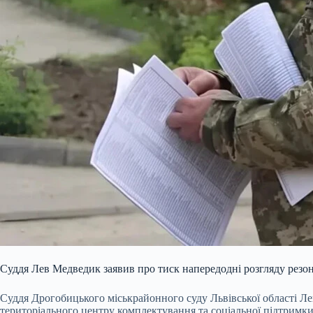
Суддя Лев Медведик заявив про тиск напередодні розгляду резо
Суддя Дрогобицького міськрайонного суду Львівської області Ле
територіального центру комплектування та соціальної підтримки