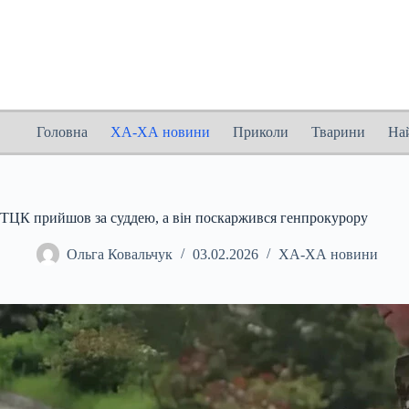
Перейти
до
вмісту
Головна
ХА-ХА новини
Приколи
Тварини
На
ТЦК прийшов за суддею, а він поскаржився генпрокурору
Ольга Ковальчук
03.02.2026
ХА-ХА новини