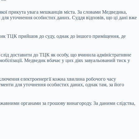
якої прикута увага мешканців міста. За словами Медведика,
для уточнення особистих даних. Суддя відповів, що ці дані вже
ник ТЦК прийшов до суду, однак до іншого приміщення, де
 слід доставити до ТЦК як особу, що вчинила адміністративне
мобілізації. Медведик вбачає у цих діях завуальований тиск у
відключення електроенергії кожна хвилина робочого часу
менти для уточнення особистих даних, однак там, за його
ржавними органами за грошову винагороду. За даними слідства,