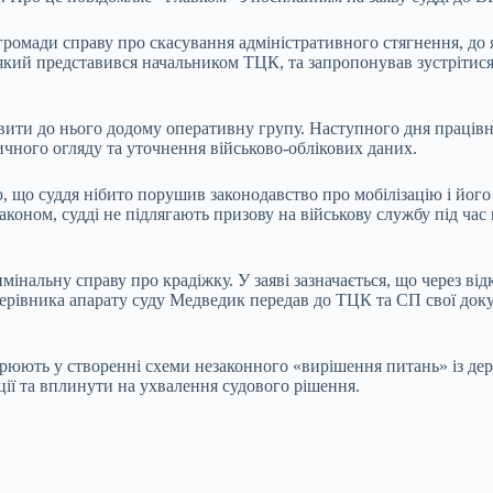
громади справу про скасування адміністративного стягнення, до 
який представився начальником ТЦК, та запропонував зустрітися 
авити до нього додому оперативну групу. Наступного дня праців
чного огляду та уточнення військово-облікових даних.
 що суддя нібито порушив законодавство про мобілізацію і його
аконом, судді не підлягають призову на військову службу під час 
римінальну справу про крадіжку. У заяві зазначається, що через 
керівника апарату суду Медведик передав до ТЦК та СП свої доку
озрюють у створенні схеми незаконного «вирішення питань» із де
ції та вплинути на ухвалення судового рішення.