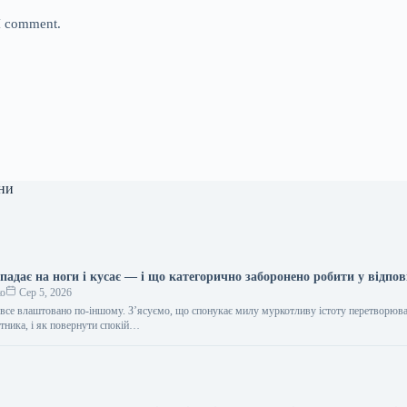
 I comment.
ни
адає на ноги і кусає — і що категорично заборонено робити у відпов
ко
Сер 5, 2026
в все влаштовано по-іншому. З’ясуємо, що спонукає милу муркотливу істоту перетворюва
ника, і як повернути спокій…