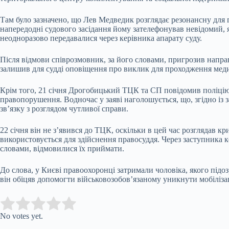
Там було зазначено, що Лев Медведик розглядає резонансну для 
напередодні судового засідання йому зателефонував невідомий, 
неодноразово передавалися через керівника апарату суду.
Після відмови співрозмовник, за його словами, пригрозив напр
залишив для судді оповіщення про виклик для проходження меди
Крім того, 21 січня Дрогобицький ТЦК та СП повідомив поліцію,
правопорушення. Водночас у заяві наголошується, що, згідно із з
зв’язку з розглядом чутливої справи.
22 січня він не з’явився до ТЦК, оскільки в цей час розглядав к
використовується для здійснення правосуддя. Через заступника 
словами, відмовилися їх приймати.
До слова, у Києві правоохоронці затримали чоловіка, якого під
він обіцяв допомогти військовозобов’язаному уникнути мобіліза
Submit Rating
Rate this item:
No votes yet.