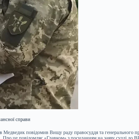
нансної справи
в Медведик повідомив Вищу раду правосуддя та генерального про
. Про це повідомляє «Главком» з посиланням на заяву судді до В