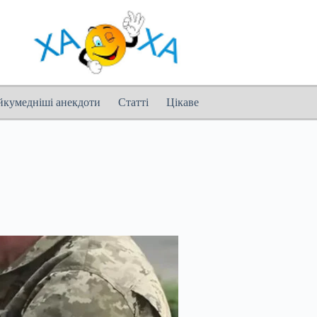
йкумедніші анекдоти
Статті
Цікаве