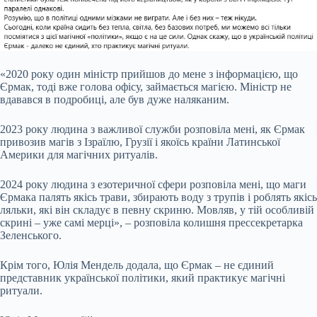
«2020 року один міністр прийшов до мене з інформацією, що
Єрмак, тоді вже голова офісу, займається магією. Міністр не
вдавався в подробиці, але був дуже наляканим.
2023 року людина з важливої служби розповіла мені, як Єрмак
привозив магів з Ізраїлю, Грузії і якоїсь країни Латинської
Америки для магічних ритуалів.
2024 року людина з езотеричної сфери розповіла мені, що маги
Єрмака палять якісь трави, збирають воду з трупів і роблять якісь
ляльки, які він складує в певну скриню. Мовляв, у тій особливій
скрині – уже самі мерці», – розповіла колишня прессекретарка
Зеленського.
Крім того, Юлія Мендель додала, що Єрмак – не єдиний
представник української політики, який практикує магічні
ритуали.