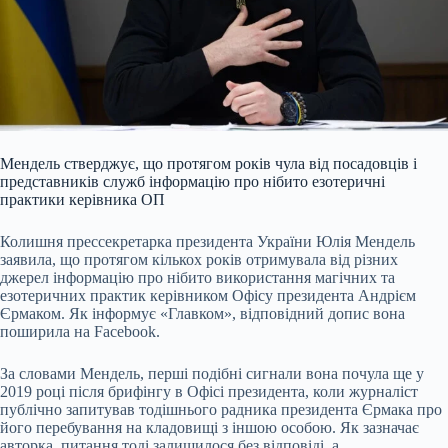
Мендель стверджує, що протягом років чула від посадовців і
представників служб інформацію про нібито езотеричні
практики керівника ОП
Колишня прессекретарка президента України Юлія Мендель
заявила, що протягом кількох років отримувала від різних
джерел інформацію про нібито використання магічних та
езотеричних практик керівником Офісу президента Андрієм
Єрмаком. Як інформує «Главком», відповідний допис вона
поширила на Facebook.
За словами Мендель, перші подібні сигнали вона почула ще у
2019 році після брифінгу в Офісі президента, коли журналіст
публічно запитував тодішнього радника президента Єрмака про
його перебування на кладовищі з іншою особою. Як зазначає
авторка, питання тоді залишилося без відповіді, а