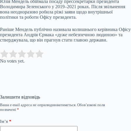
Юлія Мендель обіймала посаду прессекретарки президента
Володимира Зеленського у 2019–2021 роках. Після звільнення
вона неодноразово робила різкі заяви щодо внутрішньої
політики та роботи Офісу президента.
Раніше Мендель публічно називала колишнього керівника Офісу
президента Андрія Єрмака «дуже небезпечною людиною» та
стверджувала, що він прагнув стати главою держави.
Submit Rating
Rate this item:
No votes yet.
Залишити відповідь
Ваша e-mail адреса не оприлюднюватиметься.
Обов’язкові поля
позначені
*
Ім’я
*