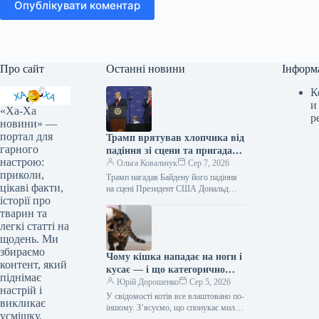
Опублікувати коментар
Про сайт
Останні новини
Інформ
К
и
«Ха-Ха
р
новини» —
портал для
Трамп врятував хлопчика від
гарного
падіння зі сцени та пригадав
настрою:
Байдена (відео)
Ольга Ковальчук
Сер 7, 2026
приколи,
Трамп нагадав Байдену його падіння
цікаві факти,
на сцені Президент США Дональд
історії про
Трамп врятував дитину від падіння зі
сцени та обмовився про…
тварин та
легкі статті на
щодень. Ми
збираємо
Чому кішка нападає на ноги і
контент, який
кусає — і що категорично
піднімає
заборонено робити у відповідь
Юрій Дорошенко
Сер 5, 2026
настрій і
У свідомості котів все влаштовано по-
викликає
іншому. З’ясуємо, що спонукає милу
усмішку.