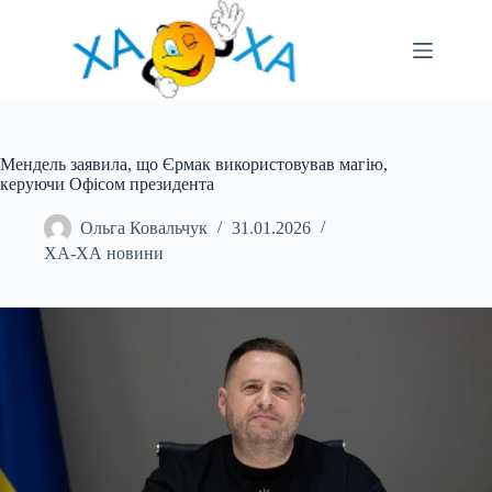
Перейти
до
вмісту
Мендель заявила, що Єрмак використовував магію,
керуючи Офісом президента
Ольга Ковальчук
31.01.2026
ХА-ХА новини