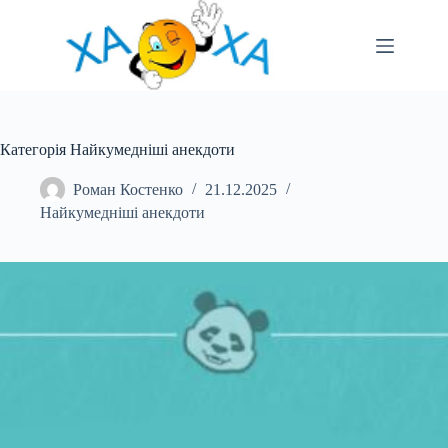
Перейти
до
вмісту
Категорія Найкумедніші анекдоти
Роман Костенко
21.12.2025
Найкумедніші анекдоти