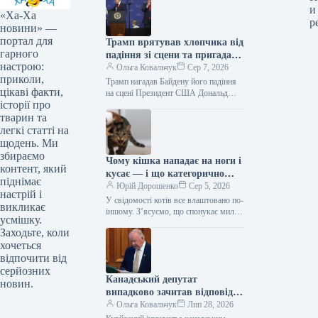
и
«Ха-Ха
р
новини» —
портал для
Трамп врятував хлопчика від
гарного
падіння зі сцени та пригадав
настрою:
Байдена (відео)
Ольга Ковальчук
Сер 7, 2026
приколи,
Трамп нагадав Байдену його падіння
цікаві факти,
на сцені Президент США Дональд
історії про
Трамп врятував дитину від падіння зі
сцени та обмовився про…
тварин та
легкі статті на
щодень. Ми
збираємо
Чому кішка нападає на ноги і
контент, який
кусає — і що категорично
піднімає
заборонено робити у відповідь
Юрій Дорошенко
Сер 5, 2026
настрій і
У свідомості котів все влаштовано по-
викликає
іншому. З’ясуємо, що спонукає милу
усмішку.
муркотливу істоту перетворюватися на
Заходьте, коли
домашнього бешкетника, і як
хочеться
повернути спокій…
відпочити від
серйозних
Канадський депутат
новин.
випадково зачитав відповідь
від ChatGPT під час промови
Ольга Ковальчук
Лип 28, 2026
(відео)