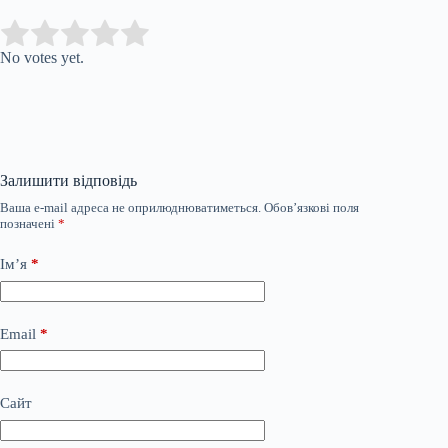
Submit Rating
Rate this item:
No votes yet.
Залишити відповідь
Ваша e-mail адреса не оприлюднюватиметься.
Обов’язкові поля
позначені
*
Ім’я
*
Email
*
Сайт