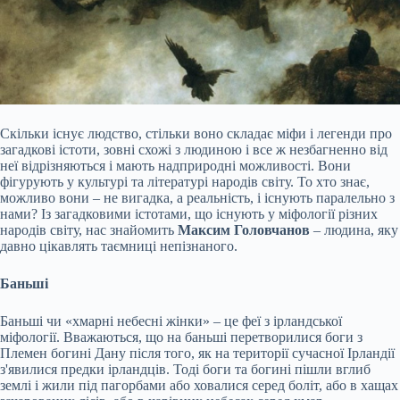
Скільки існує людство, стільки воно складає міфи і легенди про
загадкові істоти, зовні схожі з людиною і все ж незбагненно від
неї відрізняються і мають надприродні можливості. Вони
фігурують у культурі та літературі народів світу. То хто знає,
можливо вони – не вигадка, а реальність, і існують паралельно з
нами? Із загадковими істотами, що існують у міфології різних
народів світу, нас знайомить
Максим Головчанов
– людина, яку
давно цікавлять таємниці непізнаного.
Баньші
Баньші чи «хмарні
небесні жінки» – це феї з ірландської
міфології. Вважаються, що на баньші перетворилися боги з
Племен богині Дану після того, як на території сучасної Ірландії
з'явилися предки ірландців. Тоді боги та богині пішли вглиб
землі і жили під пагорбами або ховалися серед боліт, або в хащах