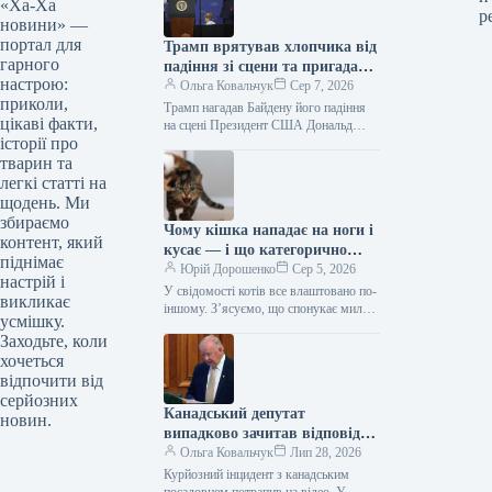
«Ха-Ха
р
новини» —
портал для
Трамп врятував хлопчика від
гарного
падіння зі сцени та пригадав
настрою:
Байдена (відео)
Ольга Ковальчук
Сер 7, 2026
приколи,
Трамп нагадав Байдену його падіння
цікаві факти,
на сцені Президент США Дональд
історії про
Трамп врятував дитину від падіння зі
сцени та обмовився про…
тварин та
легкі статті на
щодень. Ми
збираємо
Чому кішка нападає на ноги і
контент, який
кусає — і що категорично
піднімає
заборонено робити у відповідь
Юрій Дорошенко
Сер 5, 2026
настрій і
У свідомості котів все влаштовано по-
викликає
іншому. З’ясуємо, що спонукає милу
усмішку.
муркотливу істоту перетворюватися на
Заходьте, коли
домашнього бешкетника, і як
хочеться
повернути спокій…
відпочити від
серйозних
Канадський депутат
новин.
випадково зачитав відповідь
від ChatGPT під час промови
Ольга Ковальчук
Лип 28, 2026
(відео)
Курйозний інцидент з канадським