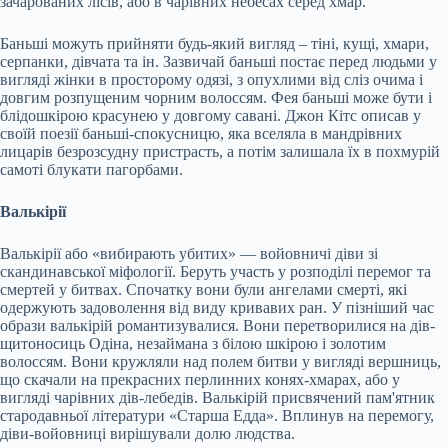
зачарованих лісів, або в чарівних небесах серед хмар.
Баньші можуть прийняти будь-який вигляд – тіні, кущі, хмари,
серпанки, дівчата та ін. Зазвичай баньші постає перед людьми у
вигляді жінки в просторому одязі, з опухлими від сліз очима і
довгим розпущеним чорним волоссям. Фея баньші може бути і
блідошкірою красунею у довгому савані. Джон Кітс описав у
своїй поезії баньші-спокусницю, яка вселяла в мандрівних
лицарів безрозсудну пристрасть, а потім залишала їх в похмурій
самоті блукати пагорбами.
Валькірії
Валькірії або «вибирають убитих» — войовничі діви зі
скандинавської міфології. Беруть участь у розподілі перемог та
смертей у битвах. Спочатку вони були ангелами смерті, які
одержують задоволення від виду кривавих ран. У пізніший час
образи валькірій романтизувалися. Вони перетворилися на дів-
щитоносиць Одіна, незаймана з білою шкірою і золотим
волоссям. Вони кружляли над полем битви у вигляді вершниць,
що скачали на прекрасних перлинних конях-хмарах, або у
вигляді чарівних дів-лебедів. Валькірій присвячений пам'ятник
стародавньої літератури «Старша Едда». Вплинув на перемогу,
діви-войовниці вирішували долю людства.