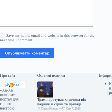
Save my name, email and website in this browser for the
next time I comment.
Опублікувати коментар
Про сайт
Останні новини
Інформ
К
и
«Ха-Ха
р
новини» —
портал для
Трамп врятував хлопчика від
гарного
падіння зі сцени та пригадав
настрою:
Байдена (відео)
Ольга Ковальчук
Сер 7, 2026