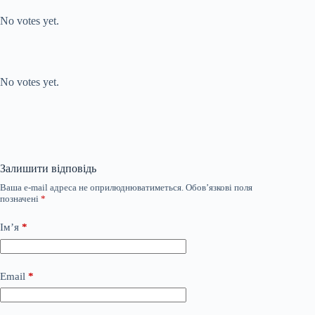
Rate this item:
No votes yet.
Submit Rating
Rate this item:
No votes yet.
Залишити відповідь
Ваша e-mail адреса не оприлюднюватиметься.
Обов’язкові поля
позначені
*
Ім’я
*
Email
*