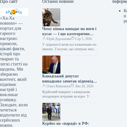
Про сайт
Останні новини
Інформ
К
и
«Ха-Ха
р
новини» —
портал для
Чому кішка нападає на ноги і
гарного
кусає — і що категорично
настрою:
заборонено робити у відповідь
Юрій Дорошенко
Сер 5, 2026
приколи,
У свідомості котів все влаштовано по-
цікаві факти,
іншому. З’ясуємо, що спонукає милу
історії про
муркотливу істоту перетворюватися на
домашнього бешкетника, і як
тварин та
повернути спокій…
легкі статті на
щодень. Ми
збираємо
Канадський депутат
контент, який
випадково зачитав відповідь
піднімає
від ChatGPT під час промови
Ольга Ковальчук
Лип 28, 2026
настрій і
(відео)
Курйозний інцидент з канадським
викликає
посадовцем потрапив на відео У
усмішку.
Канаді представник парламенту
Заходьте, коли
провінції Нью-Брансвік Білл Олівер
хочеться
потрапив у курйозну ситуацію.…
відпочити від
серйозних
Курйоз на «параді» в РФ:
новин.