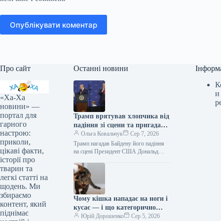
Опублікувати коментар
Про сайт
Останні новини
Інформ
К
и
«Ха-Ха
р
новини» —
портал для
Трамп врятував хлопчика від
гарного
падіння зі сцени та пригадав
настрою:
Байдена (відео)
Ольга Ковальчук
Сер 7, 2026
приколи,
Трамп нагадав Байдену його падіння
цікаві факти,
на сцені Президент США Дональд
історії про
Трамп врятував дитину від падіння зі
сцени та обмовився про…
тварин та
легкі статті на
щодень. Ми
збираємо
Чому кішка нападає на ноги і
контент, який
кусає — і що категорично
піднімає
заборонено робити у відповідь
Юрій Дорошенко
Сер 5, 2026