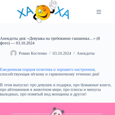
Перейти
до
вмісту
Анекдоты дня: «Девушка на требование гаишника…» (8
фото) — 03.10.2024
Роман Костенко
03.10.2024
Анекдоты
Ежедневная порция
позитива и
хорошего настроения
,
способствующая лёгкому и гармоничному течению дня!
В этом выпуске: про девушек и подарки, про бумажные книги,
про айтишников в животном мире, про плюсы и минусы
выходных, про помятый вид женщины и
другое!