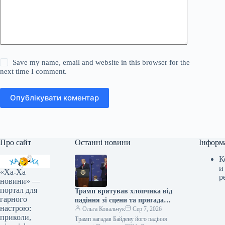
Save my name, email and website in this browser for the
next time I comment.
Опублікувати коментар
Про сайт
Останні новини
Інформ
К
и
«Ха-Ха
р
новини» —
портал для
Трамп врятував хлопчика від
гарного
падіння зі сцени та пригадав
настрою:
Байдена (відео)
Ольга Ковальчук
Сер 7, 2026
приколи,
Трамп нагадав Байдену його падіння