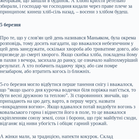
жебракам, що зайшли в будинок. А хлібні крихти ретельно
збирали, і господар чи господиня кидали через праве плече за
принципом: кинеш хліб-сіль назад, – восени з хлібом будеш.
5 березня
Про те, що у слов'ян цей день називався Маньяком, була окрема
розповідь, тому досить нагадати, що вважалося небезпечним у
цей день занедужати, оскільки хвороба або триватиме довго, або
призведе до смерті хворого. Якщо скибка хліба, покладена йому
в пахви з вечора, засихала до ранку, це означало найпохмуріший
результат. А хто побачить падаючу зірку, або сам помре
незабаром, або втратить когось із ближніх.
5-го березня могло відбутися перше танення снігу і вважалося,
що “якщо цього дня курочка водички біля поріжка нап'ється, то
бути весні дружною та теплою”. Зі старовинних звичаїв, що
припадають на цю дату, варто, в першу чергу, назвати
«викрадення вогню». Якщо вдавалося потай видобути вогонь з
ковальського горна і віднести його в поле, то це вважалося
скріпленням союзу землі, сохи і борони, що гріє майбутні сходи,
відганяє від ниви убогість і обіцяє гарний урожай.
А жінки мали, за традицією, напекти кокурок. Склад