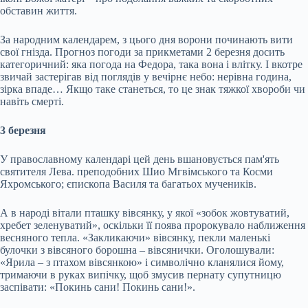
обставин життя.
За народним календарем, з цього дня ворони починають вити
свої гнізда. Прогноз погоди за прикметами 2 березня досить
категоричний: яка погода на Федора, така вона і влітку. І вкотре
звичай застерігав від поглядів у вечірнє небо: нерівна година,
зірка впаде… Якщо таке станеться, то це знак тяжкої хвороби чи
навіть смерті.
3 березня
У православному календарі цей день вшановується пам'ять
святителя Лева. преподобних Шио Мгвімського та Косми
Яхромського; єпископа Василя та багатьох мучеників.
А в народі вітали пташку вівсянку, у якої «зобок жовтуватий,
хребет зеленуватий», оскільки її поява пророкувало наближення
весняного тепла. «Закликаючи» вівсянку, пекли маленькі
булочки з вівсяного борошна – вівсянички. Оголошували:
«Ярила – з птахом вівсянкою» і символічно кланялися йому,
тримаючи в руках випічку, щоб змусив пернату супутницю
заспівати: «Покинь сани! Покинь сани!».