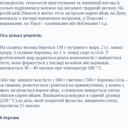
інгредієнтів, технологія приготування та зовнішній вигляд їх
сильно відрізнялися залежно від місцевих традицій регіону. На
російській Півночі в житнє тісто загортали варені яйця, на Дону
випікали у вигляді пшеничних ватрушок, у Поволжі –
коржиками, на Уралі – калачиками або бубликами і т.д.
Ось кілька рецептів.
На склянку молока береться 150 г нутряного жиру, 2 ст. ложки
цукру, 3 склянки борошна, по 1 ч. ложці соди та солі. У
розтоплений жир додаються решта компонентів і замішується
тісто, воно формується у вигляді колобків або коржиків,
випікається 30 – 40 хвилин при температурі 180 ° С.
Або так: замішується тісто з 500 г сметани і 500 г борошна (сіль –
за смаком), розкочується і ріжеться на прямокутники, у кожен з
яких загортається варене яйце, а поверхня змащується злегка
збитим сирим яйцем. Випікаються кокурки в гарячій духовці
(220 ° С) на деку, який покритий фольгою, змащеною олією,
протягом 15 хвилин.
6 березня