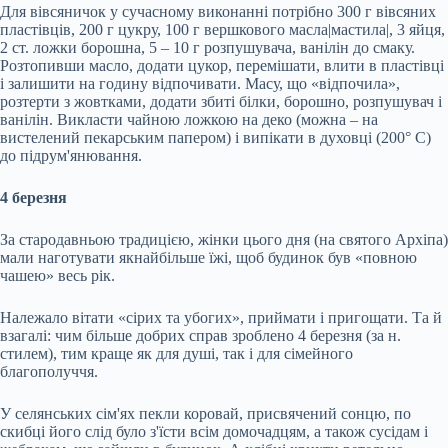
Для вівсяничок у сучасному виконанні потрібно 300 г вівсяних
пластівців, 200 г цукру, 100 г вершкового масла|мастила|, 3 яйця,
2 ст. ложки борошна, 5 – 10 г розпушувача, ванілін до смаку.
Розтопивши масло, додати цукор, перемішати, влити в пластівці
і залишити на годину відпочивати. Масу, що «відпочила»,
розтерти з жовтками, додати збиті білки, борошно, розпушувач і
ванілін. Викласти чайною ложкою на деко (можна – на
вистелений пекарським папером) і випікати в духовці (200° С)
до підрум'янювання.
4 березня
За стародавньою традицією, жінки цього дня (на святого Архіпа)
мали наготувати якнайбільше їжі, щоб будинок був «повною
чашею» весь рік.
Належало вітати «сірих та убогих», приймати і пригощати. Та й
взагалі: чим більше добрих справ зроблено 4 березня (за н.
стилем), тим краще як для душі, так і для сімейного
благополуччя.
У селянських сім'ях пекли коровай, присвячений сонцю, по
скибці його слід було з'їсти всім домочадцям, а також сусідам і