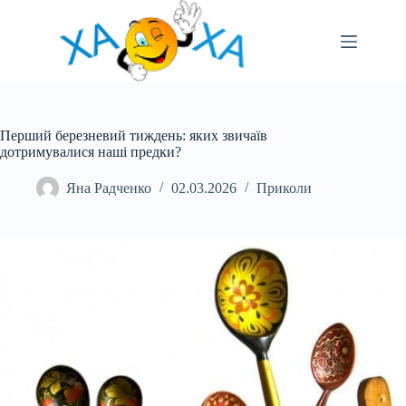
Перейти
до
вмісту
Перший березневий тиждень: яких звичаїв
дотримувалися наші предки?
Яна Радченко
02.03.2026
Приколи