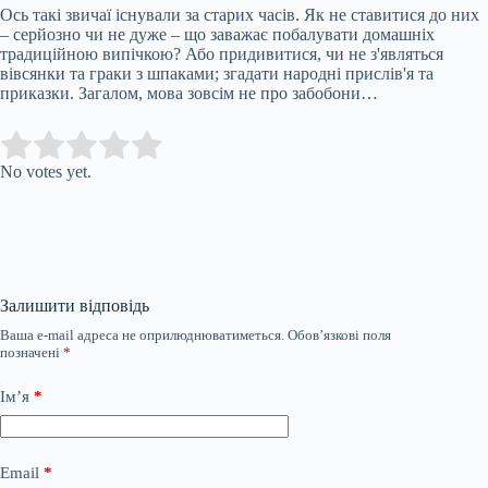
Ось такі звичаї існували за старих часів. Як не ставитися до них
– серйозно чи не дуже – що заважає побалувати домашніх
традиційною випічкою? Або придивитися, чи не з'являться
вівсянки та граки з шпаками; згадати народні прислів'я та
приказки. Загалом, мова зовсім не про забобони…
Submit Rating
Rate this item:
No votes yet.
Залишити відповідь
Ваша e-mail адреса не оприлюднюватиметься.
Обов’язкові поля
позначені
*
Ім’я
*
Email
*