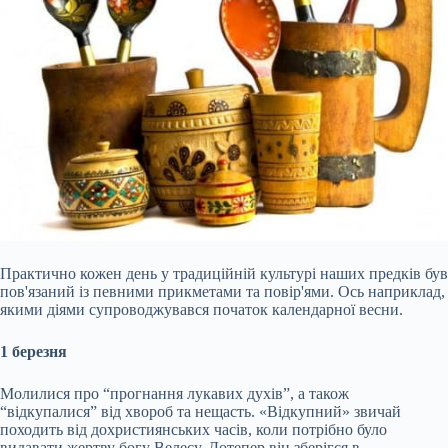
Практично кожен день у традиційній культурі наших предків був
пов'язаний із певними прикметами та повір'ями. Ось наприклад,
якими діями супроводжувався початок календарної весни.
1 березня
Молилися про “прогнання лукавих духів”, а також
“відкупалися” від хвороб та нещасть. «Відкупний» звичай
походить від дохристиянських часів, коли потрібно було
видавати жертву богу Велесу. Дотепер він зберігся в