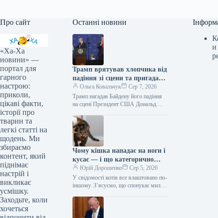
Про сайт
Останні новини
Інформ
К
и
«Ха-Ха
р
новини» —
портал для
Трамп врятував хлопчика від
гарного
падіння зі сцени та пригадав
настрою:
Байдена (відео)
Ольга Ковальчук
Сер 7, 2026
приколи,
Трамп нагадав Байдену його падіння
цікаві факти,
на сцені Президент США Дональд
історії про
Трамп врятував дитину від падіння зі
сцени та обмовився про…
тварин та
легкі статті на
щодень. Ми
збираємо
Чому кішка нападає на ноги і
контент, який
кусає — і що категорично
піднімає
заборонено робити у відповідь
Юрій Дорошенко
Сер 5, 2026
настрій і
У свідомості котів все влаштовано по-
викликає
іншому. З’ясуємо, що спонукає милу
усмішку.
муркотливу істоту перетворюватися на
Заходьте, коли
домашнього бешкетника, і як
хочеться
повернути спокій…
відпочити від