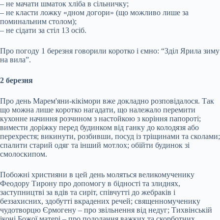
– не мачати шматок хліба в сільничку;
– не класти ложку «дном догори» (що можливо лише за
поминальним столом);
– не сідати за стіл 13 осіб.
Про погоду 1 березня говорили коротко і ємно: “Зділ Ярила зиму
на вила”.
2 березня
Про день Марем'яни-кікімори вже докладно розповідалося. Так
що можна лише коротко нагадати, що належало перемити
кухонне начиння розчином з настойкою з коріння папороті;
вимести доріжку перед будинком від ганку до колодязя або
перехрестя; викинути, розбивши, посуд із тріщинами та сколами;
спалити старий одяг та інший мотлох; обійти будинок зі
смолоскипом.
Побожні християни в цей день моляться великомученику
Феодору Тирону про допомогу в бідності та злиднях,
заступництві за вдів та сиріт, співчутті до жебраків і
беззахисних, здобутті вкрадених речей; священномученику
чудотворцю Єрмогену – про звільнення від недуг; Тихвінській
іконі Божої матері – про подолання важких та скорботних