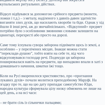
купальських ритуальних дійствах.
Відкуп відбувався за допомогою срібного предмета (монети,
ложки і т.д.) – з металу, наділеного з давніх-давен здатністю
виганяти злих духів, що насилають хвороби та біди. Однак у хід
йшли й інші речі, аж до звичайнісіньких. «Відкупний» предмет
потрібно було з особливими змовними словами залишити на
цвинтарі, перехресті або просто на дорозі.
Саме тому існувала сувора заборона піднімати щось із землі, а
особливо – у перелічених місцях. Інакше можна стати
“переклади-душою”, тобто взяти на себе те, від чого
відкуповувався господар речі. Подекуди ця заборона
поширювалася навіть на предмети, що випадково впали в хаті з
домашнього начиння, шматки їжі тощо.
Коли на Русі вкоренилося християнство, про «прогнання
лукавих духів» почали молитися преподобному Маруфі. На
згадку про те, що на цю дату припадає самогубство Юди,
народна культура сформувала цілу низку обмежень не лише на
цей день, а на всі часи:
– не брати сіль із сільнички пальцями;