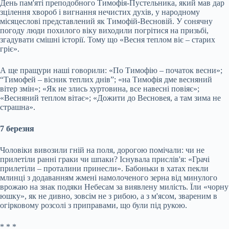
День пам'яті преподобного Тимофія-Пустельника, який мав дар
зцілення хвороб і вигнання нечистих духів, у народному
місяцеслові представлений як Тимофій-Весновій. У сонячну
погоду люди похилого віку виходили погрітися на призьбі,
згадувати смішні історії. Тому що «Весня теплом віє – старих
гріє».
А ще пращури наші говорили: «По Тимофію – початок весни»;
“Тимофей – вісник теплих днів”; «на Тимофія дме весняний
вітер змін»; «Як не злись хуртовина, все навесні повіяє»;
«Весняний теплом вітає»; «Дожити до Весновея, а там зима не
страшна».
7 березня
Чоловіки вивозили гній на поля, дорогою помічали: чи не
прилетіли ранні граки чи шпаки? Існувала прислів'я: «Грачі
прилетіли – проталини принесли». Бабоньки в хатах пекли
млинці з додаванням жмені намолоченого зерна від минулого
врожаю на знак подяки Небесам за виявлену милість. Їли «чорну
юшку», як не дивно, зовсім не з рибою, а з м'ясом, звареним в
огірковому розсолі з приправами, що були під рукою.
* * *