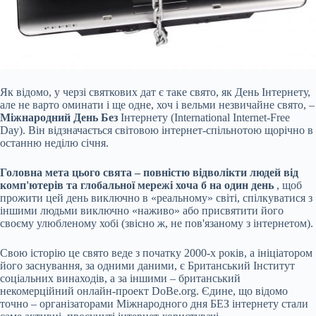
Як відомо, у черзі святкових дат є таке свято, як День Інтернету,
але не варто оминати і ще одне, хоч і вельми незвичайне свято, –
Міжнародний День Без
Інтернету (International Internet-Free
Day). Він відзначається світовою інтернет-спільнотою щорічно в
останню неділю січня.
Головна мета цього свята – повністю відволікти людей від
комп'ютерів та глобальної мережі хоча б на один день
, щоб
прожити цей день виключно в «реальному» світі, спілкуватися з
іншими людьми виключно «наживо» або
присвятити його
своєму улюбленому хобі (звісно ж, не пов'язаному з інтернетом).
Свою історію це свято веде з початку 2000-х років, а ініціатором
його заснування, за одними даними, є Британський Інститут
соціальних винаходів, а за іншими – британський
некомерційний онлайн-проект DoBe.org. Єдине, що відомо
точно – організаторами Міжнародного дня БЕЗ інтернету стали