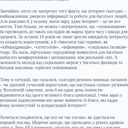
Звичайно, ніхто не заперечує того факту, що інтернет сьогодні –
найважливіше джерело інформації та роботи для багатьох людей.
Але важливо й у всьому знати міру, адже інтернет – це не все
життя. Тим більше, не можна і заперечувати, що «зловживання»
їм призводить до таких наслідків як марна трата часу і шкода для
здоров'я. За останні 10 років не лише зросли швидкість інтернету
та кількість користувачів, а й з'явилися такі терміни, як
«кібераддикція», «сетеголізм», «інфоманія», «соціальна ізоляція»
тощо. На жаль, віртуальне середовище виявилося для багатьох
набагато комфортнішим і затишнішим, ніж реальний світ. А
залежність молоді від соціальних мереж у багатьох фахівців та
батьків викликає серйозні побоювання.
Тому в ситуації, що склалася, сьогодні резонно виникає питання
– чи здатний сучасний користувач, що настільки сильно ув'язнив
у Всесвітній павутині, хоча б на один день повністю
відмовитися від цього великого блага цивілізації, і чим зараз з
великим задоволенням він може замінити ті блага, які надає
йому всемогутній та всюдисущий Інтернет?
Хочеться сподіватися, що все не так погано, як здається на
перший погляд. Щорічні заходи, що проходять у різних країнах
світу в День БЕЗ інтернету, свідчать про те, що тема з роками