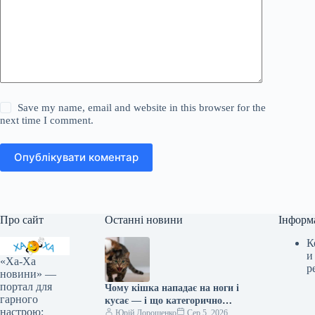
Save my name, email and website in this browser for the
next time I comment.
Опублікувати коментар
Про сайт
Останні новини
Інформ
К
и
«Ха-Ха
р
новини» —
портал для
Чому кішка нападає на ноги і
гарного
кусає — і що категорично
настрою:
заборонено робити у відповідь
Юрій Дорошенко
Сер 5, 2026