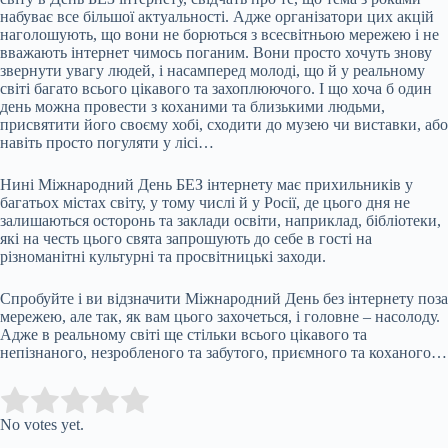
набуває все більшої актуальності. Адже організатори цих акцій
наголошують, що вони не борються з всесвітньою мережею і не
вважають інтернет чимось поганим. Вони просто хочуть знову
звернути увагу людей, і насамперед молоді, що й у реальному
світі багато всього цікавого та захоплюючого. І що хоча б один
день можна провести з коханими та близькими людьми,
присвятити його своєму хобі, сходити до музею чи виставки, або
навіть просто погуляти у лісі…
Нині Міжнародний День БЕЗ інтернету має прихильників у
багатьох містах світу, у тому числі й у Росії, де цього дня не
залишаються осторонь та заклади освіти, наприклад, бібліотеки,
які на честь цього свята запрошують до себе в гості на
різноманітні культурні та просвітницькі заходи.
Спробуйте і ви відзначити Міжнародний День без інтернету поза
мережею, але так, як вам цього захочеться, і головне – насолоду.
Адже в реальному світі ще стільки всього цікавого та
непізнаного, незробленого та забутого, приємного та коханого…
Submit Rating
Rate this item:
No votes yet.