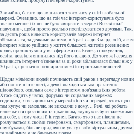
саме активні, просунуті інтернет-користувачі.
Звичайно, багато що змінилося з того часу у світі глобальної
мережі. Очевидно, що на той час інтернет-користувачів було
значно менше і їх легше було «вирвати з мережі Всесвітньої
павутини», щоби просто реально поспілкуватися з друзями. Так,
за десять років кількість користувачів мережі інтернет
збільшилася, за деякими даними, в 5 разів – до 3 млрд. осіб, а сам
інтернет міцно увійшов у життя більшості жителів розвинених
країн, проникнувши у всі сфери життя. Бізнес, спілкування,
освіта, дозвілля опинилися під його владою. До того ж і середня
швидкість інтернет-з'єднання за ці роки збільшилася більш ніж у
30 разів, що значно розширило межі інтернет-можливостей.
Щодня мільйони людей починають свій ранок з перегляду новин
або пошти в інтернеті, а деякі знаходяться там практично
цілодобово, оскільки саме з інтернетом пов'язана їхня робота.
Хтось сидить у чатах, форумах чи соціальних мережах
годинами, хтось дивиться у мережі кіно чи передачі, хтось щось
там купує чи замовляє, не виходячи з дому… Речі, які роблять
наше життя простішим та цікавішим, змушують бути залежними
від себе, в тому числі й інтернет. Багато хто з нас ніколи не
розлучається зі своїми телефонами, смартфонами, планшетами,
ноутбуками, більше приділяючи увагу своїм віртуальним друзям
та знайомим, а не близьким людям.