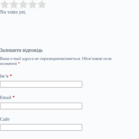
Submit Rating
Rate this item:
No votes yet.
Залишити відповідь
Ваша e-mail адреса не оприлюднюватиметься.
Обов’язкові поля
позначені
*
Ім’я
*
Email
*
Сайт