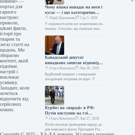
новини» —
портал для
Чому кішка нападає на ноги і
гарного
кусає — і що категорично
настрою:
заборонено робити у відповідь
Юрій Дорошенко
Сер 5, 2026
приколи,
У свідомості котів все влаштовано по-
цікаві факти,
іншому. З’ясуємо, що спонукає милу
історії про
муркотливу істоту перетворюватися на
домашнього бешкетника, і як
тварин та
повернути спокій…
легкі статті на
щодень. Ми
збираємо
Канадський депутат
контент, який
випадково зачитав відповідь
піднімає
від ChatGPT під час промови
Ольга Ковальчук
Лип 28, 2026
настрій і
(відео)
Курйозний інцидент з канадським
викликає
посадовцем потрапив на відео У
усмішку.
Канаді представник парламенту
Заходьте, коли
провінції Нью-Брансвік Білл Олівер
хочеться
потрапив у курйозну ситуацію.…
відпочити від
серйозних
Курйоз на «параді» в РФ:
новин.
Путін виступив на тлі
намальованого флоту (фото)
Ольга Ковальчук
Лип 27, 2026
Путін скасував проведення параду до
дня морського флоту Президент Росії
Copyright © 2025 - ХА-ХА новини. Усі права захищені.
Володимир Путін втрапив у черговий