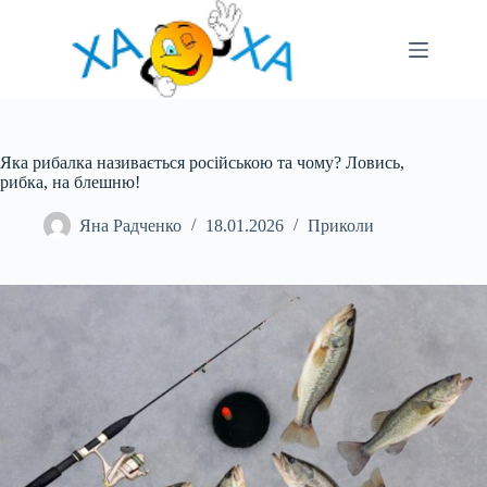
Перейти
до
вмісту
Яка рибалка називається російською та чому? Ловись,
рибка, на блешню!
Яна Радченко
18.01.2026
Приколи