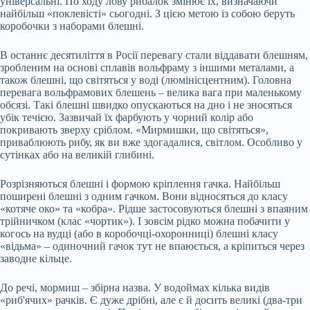
універсальні. По ходу лову рибалок змінює їх, визначаючи
найбільш «поклевісті» сьогодні. З цією метою із собою беруть
коробочки з наборами блешні.
В останнє десятиліття в Росії перевагу стали віддавати блешням,
зробленим на основі сплавів вольфраму з іншими металами, а
також блешні, що світяться у воді (люмінісцентним). Головна
перевага вольфрамових блешень – велика вага при маленькому
обсязі. Такі блешні швидко опускаються на дно і не зносяться
убік течією. Зазвичай їх фарбують у чорний колір або
покривають зверху сріблом. «Мирмишки, що світяться»,
приваблюють рибу, як ви вже здогадалися, світлом. Особливо у
сутінках або на великій глибині.
Розрізняються блешні і формою кріплення гачка. Найбільш
поширені блешні з одним гачком. Вони відносяться до класу
«котяче око» та «кобра». Рідше застосовуються блешні з впаяним
трійничком (клас «чортик»). І зовсім рідко можна побачити у
когось на вудці (або в коробочці-охоронниці) блешні класу
«відьма» – одиночний гачок тут не впаюється, а кріпиться через
заводне кільце.
До речі, мормиш – збірна назва. У водоймах кілька видів
«риб'ячих» рачків. Є дуже дрібні, але є й досить великі (два-три