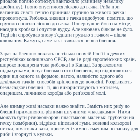
рибалок погано обтиснув вантажило (свинцеву невелику
дробинку), і воно опустилося ліскою до гачка. Риба при
ваганнях снасті течією прийняла грузило за живого рачка і
проковтнула. Рибалка, знявши з гачка видобуток, помітив, що
грузило сповзло ліскою до гачка. Повернувши його на місце,
насадив хробака і опустив вудку. Але клювань більше не було.
Тоді він спробував знову з'єднати грузило з гачком – пішла
клювання. Кажуть, саме так і з'явилася перша блешня.
Зараз на блешню ловлять не тільки по всій Росії і в деяких
республіках колишнього СРСР, але і в ряді європейських країн,
широко поширена така рибалка і в Канаді. За зразковими
підрахунками, існує близько сотні блешень, що відрізняються
один від одного за формою, вагою, наявністю одного або
декількох гачків, способів кріплення до волосіні. Розрізняють
безнасадкові блешні і ті, які використовують з мотилем,
опаришем, личинкою короїда або реп'яхової молі.
Але взимку живі насадки важко знайти. Замість них рибу до
блешні приманюють різними штучними «насадками». Ними
можуть бути різнокольорові пластмасові маленькі трубочки на
гачку (кембрики), відрізки ніпельної гуми, вовняні кольорові
нитки, шматочки вати, просочені чимось смачним по запаху для
риби і згорнуті в кульки.