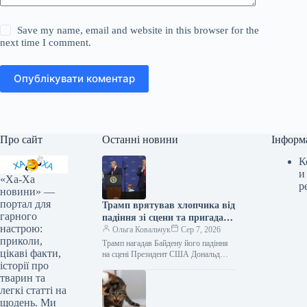
Save my name, email and website in this browser for the
next time I comment.
Опублікувати коментар
Про сайт
Останні новини
Інформ
К
и
«Ха-Ха
р
новини» —
портал для
Трамп врятував хлопчика від
гарного
падіння зі сцени та пригадав
настрою:
Байдена (відео)
Ольга Ковальчук
Сер 7, 2026
приколи,
Трамп нагадав Байдену його падіння
цікаві факти,
на сцені Президент США Дональд
історії про
Трамп врятував дитину від падіння зі
сцени та обмовився про…
тварин та
легкі статті на
щодень. Ми