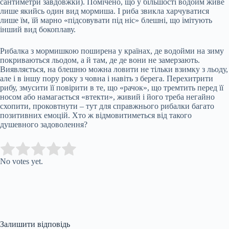
сантиметри завдовжки). Помічено, що у більшості водойм живе
лише якийсь один вид мормиша. І риба звикла харчуватися
лише їм, їй марно «підсовувати під ніс» блешні, що імітують
інший вид бокоплаву.
Рибалка з мормишкою поширена у країнах, де водойми на зиму
покриваються льодом, а й там, де де вони не замерзають.
Виявляється, на блешню можна ловити не тільки взимку з льоду,
але і в іншу пору року з човна і навіть з берега. Перехитрити
рибу, змусити її повірити в те, що «рачок», що тремтить перед її
носом або намагається «втекти», живий і його треба негайно
схопити, проковтнути – тут для справжнього рибалки багато
позитивних емоцій. Хто ж відмовитиметься від такого
душевного задоволення?
Submit Rating
Rate this item:
No votes yet.
Залишити відповідь