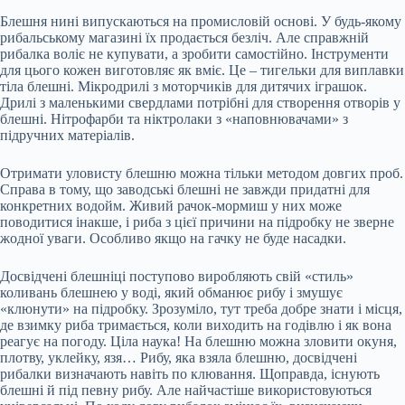
Блешня нині випускаються на промисловій основі. У будь-якому
рибальському магазині їх продається безліч. Але справжній
рибалка воліє не купувати, а зробити самостійно. Інструменти
для цього кожен виготовляє як вміє. Це – тигельки для виплавки
тіла блешні. Мікродрилі з моторчиків для дитячих іграшок.
Дрилі з маленькими свердлами потрібні для створення отворів у
блешні. Нітрофарби та ніктролаки з «наповнювачами» з
підручних матеріалів.
Отримати уловисту блешню можна тільки методом довгих проб.
Справа в тому, що заводські блешні не завжди придатні для
конкретних водойм. Живий рачок-мормиш у них може
поводитися інакше, і риба з цієї причини на підробку не зверне
жодної уваги. Особливо якщо на гачку не буде насадки.
Досвідчені блешніці поступово виробляють свій «стиль»
коливань блешнею у воді, який обманює рибу і змушує
«клюнути» на підробку. Зрозуміло, тут треба добре знати і місця,
де взимку риба тримається, коли виходить на годівлю і як вона
реагує на погоду. Ціла наука! На блешню можна зловити окуня,
плотву, уклейку, язя… Рибу, яка взяла блешню, досвідчені
рибалки визначають навіть по клювання. Щоправда, існують
блешні й під певну рибу. Але найчастіше використовуються