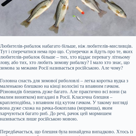
Любителів-рибалок набагато більше, ніж любителів-мисливців.
Тут і сперечатися нема про що. Суперечки ж йдуть про те, яких
любителів-рибалок більше – тих, хто віддає перевагу літньому
лову, або тих, хто любить зимову рибалку? І мало хто знає, що
зимова за межами Росії називається російською. Але чому?
Головна снасть для зимової риболовлі – легка коротка вудка з
маленькою блешкою на кінці волосіні та впаяним гачком.
Різновидів блешень дуже багато. Але практично всі вони (за
малим винятком
) вигадані в Росії. Класична блешня –
краплеподібна, з впаяним під кутом гачком. У такому вигляді
вона дуже схожа на рачка-бокоплава (мормиша), яким
харчуються багато риб. До речі, рачок цей мормишем
називається лише російською мовою.
Передбачається, що блешня була винайдена випадково. Хтось із