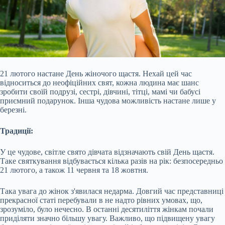
21 лютого настане День жіночого щастя. Нехай цей час
відноситься до неофіційних свят, кожна людина має шанс
зробити своїй подрузі, сестрі, дівчині, тітці, мамі чи бабусі
приємний подарунок. Інша чудова можливість настане лише у
березні.
Традиції:
У це чудове, світле свято дівчата відзначають свій День щастя.
Таке святкування відбувається кілька разів на рік: безпосередньо
21 лютого, а також 11 червня та 18 жовтня.
Така увага до жінок з'явилася недарма. Довгий час представниці
прекрасної
статі перебували в не надто рівних умовах, що,
зрозуміло, було нечесно. В останні десятиліття жінкам почали
приділяти значно більшу увагу. Важливо, що підвищену увагу