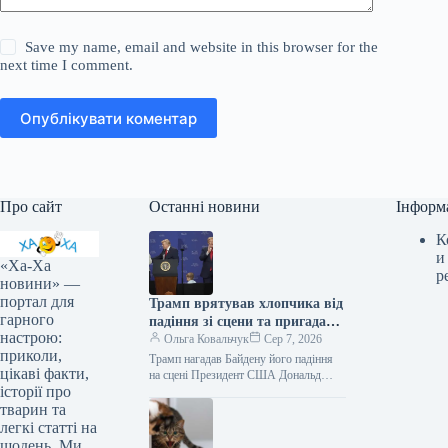
Save my name, email and website in this browser for the
next time I comment.
Опублікувати коментар
Про сайт
Останні новини
Інформ
К
и
«Ха-Ха
р
новини» —
портал для
Трамп врятував хлопчика від
гарного
падіння зі сцени та пригадав
настрою:
Байдена (відео)
Ольга Ковальчук
Сер 7, 2026
приколи,
Трамп нагадав Байдену його падіння
цікаві факти,
на сцені Президент США Дональд
історії про
Трамп врятував дитину від падіння зі
сцени та обмовився про…
тварин та
легкі статті на
щодень. Ми