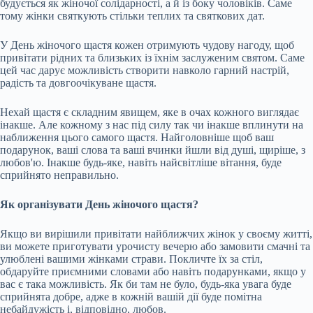
будується як жіночої солідарності, а й із боку чоловіків. Саме
тому жінки святкують стільки теплих та святкових дат.
У День жіночого щастя кожен отримують чудову нагоду, щоб
привітати рідних та близьких із їхнім заслуженим святом. Саме
цей час дарує можливість створити навколо гарний настрій,
радість та довгоочікуване щастя.
Нехай щастя є складним явищем, яке в очах кожного виглядає
інакше. Але кожному з нас під силу так чи інакше вплинути на
наближення цього самого щастя. Найголовніше щоб ваш
подарунок, ваші слова та ваші вчинки йшли від душі, щиріше, з
любов'ю. Інакше будь-яке, навіть найсвітліше вітання, буде
сприйнято неправильно.
Як організувати День жіночого щастя?
Якщо ви вирішили привітати найближчих жінок у своєму житті,
ви можете приготувати урочисту вечерю або замовити смачні та
улюблені вашими жінками страви. Покличте їх за стіл,
обдаруйте приємними словами або навіть подарунками, якщо у
вас є така можливість. Як би там не було, будь-яка увага буде
сприйнята добре, адже в кожній вашій дії буде помітна
небайдужість і, відповідно, любов.