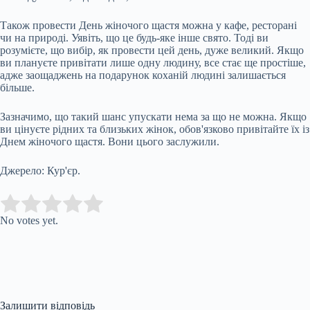
Також провести День жіночого щастя можна у кафе, ресторані
чи на природі. Уявіть, що це будь-яке інше свято. Тоді ви
розумієте, що вибір, як провести цей день, дуже великий. Якщо
ви плануєте привітати лише одну людину, все стає ще простіше,
адже заощаджень на подарунок коханій людині залишається
більше.
Зазначимо, що такий шанс упускати нема за що не можна. Якщо
ви цінуєте рідних та близьких жінок, обов'язково привітайте їх із
Днем жіночого щастя. Вони цього заслужили.
Джерело: Кур'єр.
Submit Rating
Rate this item:
No votes yet.
Залишити відповідь