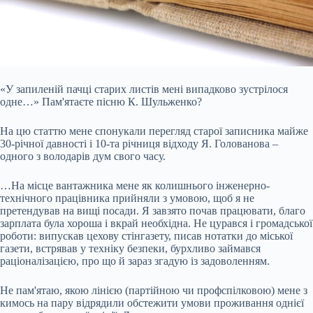
«У запиленій пачці старих листів мені випадково зустрілося
одне…» Пам'ятаєте пісню К. Шульженко?
На цю статтю мене спонукали перегляд старої записника майже
30-річної давності і 10-та річниця відходу Я. Голованова –
одного з володарів дум свого часу.
…На місце вантажника мене як колишнього інженерно-
технічного працівника прийняли з умовою, щоб я не
претендував на вищі посади. Я завзято почав працювати, благо
зарплата була хороша і вкрай необхідна. Не цурався і громадської
роботи:
випускав цехову стінгазету, писав нотатки до міської
газети, встрявав у техніку безпеки, бурхливо займався
раціоналізацією, про що й зараз згадую із задоволенням.
Не пам'ятаю, якою лінією (партійною чи профспілковою) мене з
кимось на пару відрядили обстежити умови проживання однієї