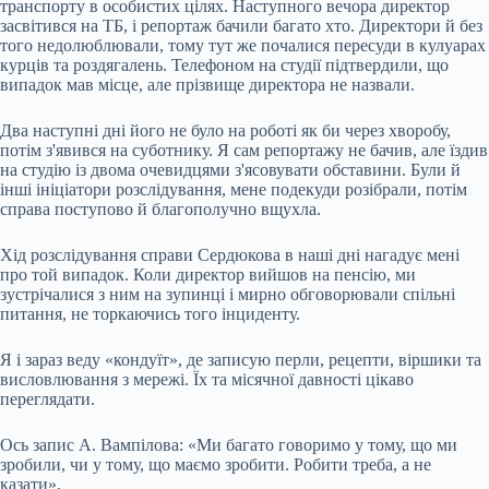
транспорту в особистих цілях. Наступного вечора директор
засвітився на ТБ, і репортаж бачили багато хто. Директори й без
того недолюблювали, тому тут же почалися пересуди в кулуарах
курців та роздягалень. Телефоном на студії підтвердили, що
випадок мав місце, але прізвище директора не назвали.
Два наступні дні його не було на роботі як би через хворобу,
потім з'явився на суботнику. Я сам репортажу не бачив, але їздив
на студію із двома очевидцями з'ясовувати обставини. Були й
інші ініціатори розслідування, мене подекуди розібрали, потім
справа поступово й благополучно вщухла.
Хід розслідування справи Сердюкова в наші дні нагадує мені
про той випадок. Коли директор вийшов на пенсію, ми
зустрічалися з ним на зупинці і мирно обговорювали спільні
питання, не торкаючись того інциденту.
Я і зараз веду «кондуїт», де записую перли, рецепти, віршики та
висловлювання з мережі. Їх та місячної давності цікаво
переглядати.
Ось запис А. Вампілова: «Ми багато говоримо у тому, що ми
зробили, чи у тому, що маємо зробити. Робити треба, а не
казати».