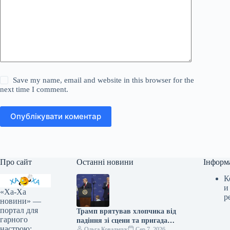
Save my name, email and website in this browser for the
next time I comment.
Опублікувати коментар
Про сайт
Останні новини
Інформ
К
и
«Ха-Ха
р
новини» —
портал для
Трамп врятував хлопчика від
гарного
падіння зі сцени та пригадав
настрою:
Байдена (відео)
Ольга Ковальчук
Сер 7, 2026