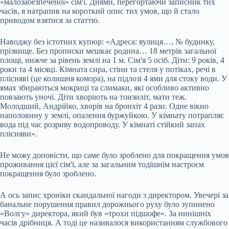
«малозабезпеченої» сім'ї. Днями, перегортаючи записник тих
часів, я натрапив на короткий опис тих умов, що й стало
приводом взятися за статтю.
Наводжу без істотних купюр: «Адреса: вулиця…, № будинку,
прізвище. Без прописки мешкає родина… 18 метрів загальної
площі, нижче за рівень землі на 1 м. Сім'я 5 осіб. Діти: 9 років, 4
роки та 4 місяці. Кімната сира, стіни та стеля у потіках, речі в
плісняві (це колишня комора), на підлозі 4 ями для стоку води. У
ямах збираються мокриці та слимаки, які особливо активно
повзають уночі. Діти хворіють на тонзиліт, мати теж.
Молодший, Андрійко, хворів на бронхіт 4 рази. Одне вікно
наполовину у землі, опалення буржуйкою. У кімнату потрапляє
вода під час розриву водопроводу. У кімнаті стійкий запах
плісняви».
Не можу доповісти, що саме було зроблено для покращення умов
проживання цієї сім'ї, але за загальним тодішнім настроєм
покращення було зроблено.
А ось запис хроніки скандальної нагоди з директором. Увечері за
банальне порушення правил дорожнього руху було зупинено
«Волгу» директора, який був «трохи підшофе». За нинішніх
часів дрібниця. А тоді це називалося використанням службового