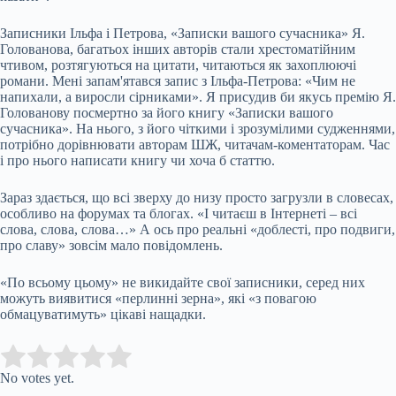
Записники Ільфа і Петрова, «Записки вашого сучасника» Я.
Голованова, багатьох інших авторів стали хрестоматійним
чтивом, розтягуються на цитати, читаються як захоплюючі
романи. Мені запам'ятався запис з Ільфа-Петрова: «Чим не
напихали, а виросли сірниками». Я присудив би якусь премію Я.
Голованову посмертно за його книгу «Записки вашого
сучасника». На нього, з його чіткими і зрозумілими судженнями,
потрібно дорівнювати авторам ШЖ, читачам-коментаторам. Час
і про нього написати книгу чи хоча б статтю.
Зараз здається, що всі зверху до низу просто загрузли в словесах,
особливо на форумах та блогах. «І читаєш в Інтернеті – всі
слова, слова, слова…» А ось про реальні «доблесті, про подвиги,
про славу» зовсім мало повідомлень.
«По всьому цьому» не викидайте свої записники, серед них
можуть виявитися «перлинні зерна», які «з повагою
обмацуватимуть» цікаві нащадки.
Submit Rating
Rate this item:
No votes yet.