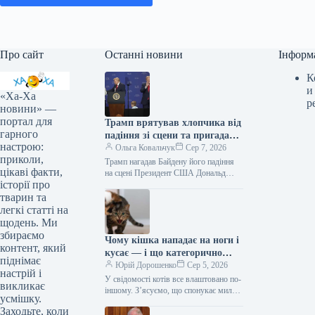
Про сайт
Останні новини
Інформ
К
и
«Ха-Ха
р
новини» —
портал для
Трамп врятував хлопчика від
гарного
падіння зі сцени та пригадав
настрою:
Байдена (відео)
Ольга Ковальчук
Сер 7, 2026
приколи,
Трамп нагадав Байдену його падіння
цікаві факти,
на сцені Президент США Дональд
історії про
Трамп врятував дитину від падіння зі
сцени та обмовився про…
тварин та
легкі статті на
щодень. Ми
збираємо
Чому кішка нападає на ноги і
контент, який
кусає — і що категорично
піднімає
заборонено робити у відповідь
Юрій Дорошенко
Сер 5, 2026
настрій і
У свідомості котів все влаштовано по-
викликає
іншому. З’ясуємо, що спонукає милу
усмішку.
муркотливу істоту перетворюватися на
Заходьте, коли
домашнього бешкетника, і як