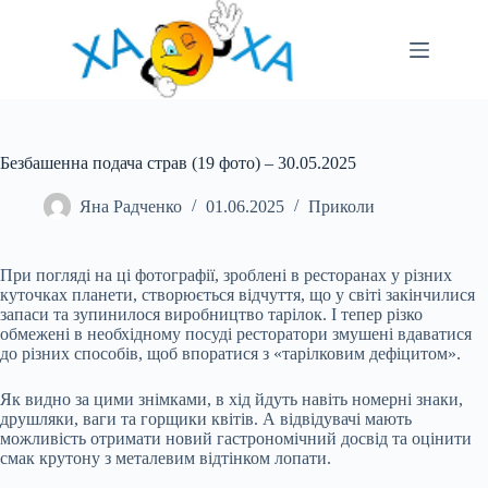
Перейти
до
вмісту
Безбашенна подача страв (19 фото) – 30.05.2025
Яна Радченко
01.06.2025
Приколи
При погляді на ці фотографії, зроблені в ресторанах у різних
куточках планети, створюється відчуття, що у світі закінчилися
запаси та зупинилося виробництво тарілок. І тепер різко
обмежені в необхідному посуді ресторатори змушені вдаватися
до різних способів, щоб впоратися з «тарілковим дефіцитом».
Як видно за цими знімками, в хід йдуть навіть номерні знаки,
друшляки, ваги та горщики квітів. А відвідувачі мають
можливість отримати новий гастрономічний досвід та оцінити
смак крутону з металевим
відтінком лопати.