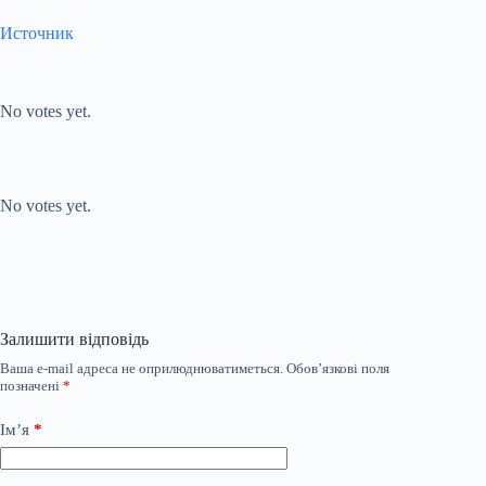
Источник
Submit Rating
Rate this item:
No votes yet.
Submit Rating
Rate this item:
No votes yet.
Залишити відповідь
Ваша e-mail адреса не оприлюднюватиметься.
Обов’язкові поля
позначені
*
Ім’я
*