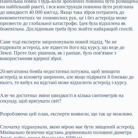
Найбільша бомба з будь-коли зроблених повинна бути розміщена
на найбільшій ракеті, і вся конструкція повинна бути розігнана
до швидкості 40 000 км/год. Якщо така зброя потрапить до
некомпетентних чи зловмисних рук, це і без астероїда може
призвести до глобальної катастрофи. Ідея була відхилена як
божевільна. Дослідникам треба було знайти найкращий спосіб.
Саме тоді експерти запропонували новий підхід. Чи не
підривати астероїд, але відвести його від курсу, що веде до
Землі. Проте їхнє рішення, як і раніше, було пов'язане з
використанням ядерної зброї.
20-мегатонна бомба недостатньо потужна, щоб знищити
астероїд за кілометр шириною, але якщо підірвати її близько до
нього, то вибух на відстані може відхилити астероїд з курсу.
Але чи достатньо зміни швидкості в кілька сантиметрів на
секунду, щоб врятувати світ?
Розробляючи цей план, експерти виявили, що так це можливо.
Спочатку підрахували, якою мірою має бути зміщений астероїд.
Мінімально безпечне відстань дорівнювало половині діаметра
Землі, тобто. трохи більше ніж 6000 км.