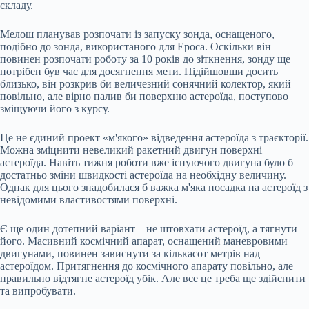
складу.
Мелош планував розпочати із запуску зонда, оснащеного,
подібно до зонда, використаного для Ероса. Оскільки він
повинен розпочати роботу за 10 років до зіткнення, зонду ще
потрібен був час для досягнення мети. Підійшовши досить
близько, він розкрив би величезний сонячний колектор, який
повільно, але вірно палив би поверхню астероїда, поступово
зміщуючи його з курсу.
Це не єдиний проект «м'якого» відведення астероїда з траєкторії.
Можна зміцнити невеликий ракетний двигун поверхні
астероїда. Навіть тижня роботи вже існуючого двигуна було б
достатньо зміни швидкості астероїда на необхідну величину.
Однак для цього знадобилася б важка м'яка посадка на астероїд з
невідомими властивостями поверхні.
Є ще один дотепний варіант – не штовхати астероїд, а тягнути
його. Масивний космічний апарат, оснащений маневровими
двигунами, повинен зависнути за кількасот метрів над
астероїдом. Притягнення до космічного апарату повільно, але
правильно відтягне астероїд убік. Але все це треба ще здійснити
та випробувати.