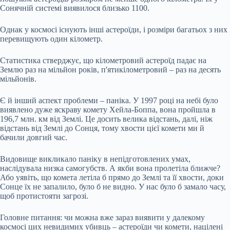
Сонячній системі виявилося близько 1100.
Однак у космосі існують інші астероїди, і розміри багатьох з них
перевищують один кілометр.
Статистика стверджує, що кілометровий астероїд падає на
Землю раз на мільйон років, п'ятикілометровий – раз на десять
мільйонів.
Є й інший аспект проблеми – паніка. У 1997 році на небі було
виявлено дуже яскраву комету Хейла-Боппа, вона пройшла в
196,7 млн. км від Землі. Це досить велика відстань, далі, ніж
відстань від Землі до Сонця, тому хвости цієї комети ми й
бачили довгий час.
Видовище викликало паніку в непідготовлених умах,
наслідувала низка самогубств. А якби вона пролетіла ближче?
Або уявіть, що комета летіла б прямо до Землі та її хвости, доки
Сонце їх не запалило, було б не видно. У нас було б замало часу,
щоб протистояти загрозі.
Головне питання: чи можна вже зараз виявити у далекому
космосі цих невидимих убивць – астероїди чи комети, націлені