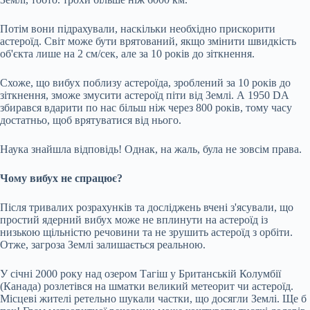
Потім вони підрахували, наскільки необхідно прискорити
астероїд. Світ може бути врятований, якщо змінити швидкість
об'єкта лише на 2 см/сек, але за 10 років до зіткнення.
Схоже, що вибух поблизу астероїда, зроблений за 10 років до
зіткнення, зможе змусити астероїд піти від Землі. А 1950 DA
збирався вдарити по нас більш ніж через 800 років, тому часу
достатньо, щоб врятуватися від нього.
Наука знайшла відповідь! Однак, на жаль, була не зовсім права.
Чому вибух не спрацює?
Після тривалих розрахунків та досліджень вчені з'ясували, що
простий ядерний вибух може не вплинути на астероїд із
низькою щільністю речовини та не зрушить астероїд з орбіти.
Отже, загроза Землі залишається реальною.
У січні 2000 року над озером Тагіш у Британській Колумбії
(Канада) розлетівся на шматки великий метеорит чи астероїд.
Місцеві жителі ретельно шукали частки, що досягли Землі. Ще б