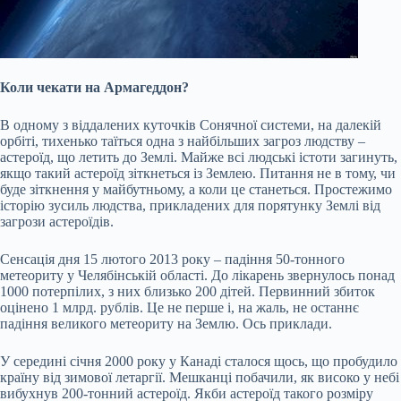
Коли чекати на Армагеддон?
В одному з віддалених куточків Сонячної системи, на далекій
орбіті, тихенько таїться одна з найбільших загроз людству –
астероїд, що летить до Землі. Майже всі людські істоти загинуть,
якщо такий астероїд зіткнеться із Землею. Питання не в тому, чи
буде зіткнення у майбутньому, а коли це станеться. Простежимо
історію зусиль людства, прикладених для порятунку Землі від
загрози астероїдів.
Сенсація дня 15 лютого 2013 року – падіння 50-тонного
метеориту у Челябінській
області. До лікарень звернулось понад
1000 потерпілих, з них близько 200 дітей. Первинний збиток
оцінено 1 млрд. рублів. Це не перше і, на жаль, не останнє
падіння великого метеориту на Землю. Ось приклади.
У середині січня 2000 року у Канаді сталося щось, що пробудило
країну від зимової летаргії. Мешканці побачили, як високо у небі
вибухнув 200-тонний астероїд. Якби астероїд такого розміру