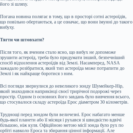
його зі шляху.
Погана новина полягає в тому, що в просторі сотні астероїдів,
що повільно обертаються, а це означає, що вони імунні до такого
вибуху.
Тягти чи штовхати?
Після того, як вченим стало ясно, що вибух не допоможе
зрушити астероїд, треба було придумати інший, безпечніший
спосіб відхилення астероїдів від Землі. Насамперед, NASA
зажадало розібратися, який тип астероїда може потрапити до
Землі і як найкраще боротися з ним.
Всі погляди звернулися до невеликого зонду Шумейкер-Нір,
який знаходився наприкінці своєї трирічної подорожі через
простір. Одним із основних його завдань було вивчення всього,
що стосувалося складу астероїда Ерос діаметром 30 кілометрів.
Труднощі перед зондом були величезні. Ерос набагато менше
будь-якої планети або її місяця і рухався зі швидкістю вдвічі
більшою, ніж куля. Офіційною метою місії зонда було рух по
орбіті навколо Ероса та збирання цінної інформації. Але