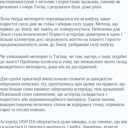
експериментував з легкими і пористими зразками, такими як
речовина з озера Тагіш, і результати були дуже різні.
Хоча тверді метеорити переміщалися після вибуху, шмат
пористої скелі діяв як губка і вбирав силу удару. Метеор, що
прямує до Землі, міг навіть не поворухнутися. Небезпека для
Землі стала величезною! Пористі астероїди діаметром в один і
більше кілометрів досі загрожують життю на планеті і просто
продовжуватимуть шлях до Землі, увібравши силу вибуху.
Чи унікальний метеорит із Тагіша, чи там, нагорі, є інші, подібні
до нього? Проблема полягала в тому, що неможливо знати склад
конкретного метеорита, доки він не досліджений.
Для грубої орієнтації вчені почали стежити за швидкістю
обертання небесних тіл, ґрунтуючись при цьому на правилі, що
чим більше спин (момент обертання) астероїда, тим щільніший.
Повільний спин означатиме, що астероїд складається з
пористого або порошкоподібного матеріалу. Таким чином,
використовуючи величину спина як відправну точку, отримали
гарні та погані новини.
Астероїд 1950 DA обертається дуже швидко, а це означає, що він
складається із твердого матеріалу, і вибух, ймовірно, відведе