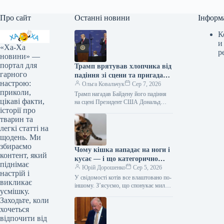
Про сайт
Останні новини
Інформ
К
и
«Ха-Ха
р
новини» —
портал для
Трамп врятував хлопчика від
гарного
падіння зі сцени та пригадав
настрою:
Байдена (відео)
Ольга Ковальчук
Сер 7, 2026
приколи,
Трамп нагадав Байдену його падіння
цікаві факти,
на сцені Президент США Дональд
історії про
Трамп врятував дитину від падіння зі
сцени та обмовився про…
тварин та
легкі статті на
щодень. Ми
збираємо
Чому кішка нападає на ноги і
контент, який
кусає — і що категорично
піднімає
заборонено робити у відповідь
Юрій Дорошенко
Сер 5, 2026
настрій і
У свідомості котів все влаштовано по-
викликає
іншому. З’ясуємо, що спонукає милу
усмішку.
муркотливу істоту перетворюватися на
Заходьте, коли
домашнього бешкетника, і як
хочеться
повернути спокій…
відпочити від