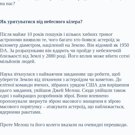
на нас?
Як урятуватися від небесного кілера?
Після майже 10 років пошуків і кількох хибних тривог
астрономи виявили те, чого багато хто боявся: астероїд за
кілометр діаметром, націлений на Землю. Він відомий як 1950
DA. За розрахунками він вдарить чи пройде у небезпечній
близькості від Землі у 2880 році. Його вплив може вбити сотні
мільйонів людей.
Наука зіткнулася з найважчим завданням: що робити, щоб
уберегти Землю від зіткнення з астероїдом чи кометою. До
елітної команди вчених, зібраних урядом США для вирішення
цього завдання, увійшов Джей Мелош. Сюди увійшли також
одні з найкращих розробників зброї. Вони впевнено
пропонували звернути зброю масового знищення в зброю
масового порятунку – атакувати астероїд, що наближається,
ядерними ракетами.
Проте Мелош та його колеги вказали на очевидні перешкоди.