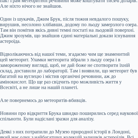
пак! Грам метеоритної речовини може коштувати тисячі доларів.
Але ніхто нічого не знайшов.
Один із шукачів, Джим Брук, після тижня невдалого пошуку,
вирушив, несолоно хлібавши, додому по льоду замерзлого озера.
Там він помітив якісь дивні темні постаті на льодовій поверхні.
Джим зрозумів, що знайшов єдині матеріальні докази існування
астероїда.
Відволікаючись від нашої теми, згадаємо чим ще знаменитий
цей метеорит. Уламки метеорита зібрали з льоду озера і в
замороженому вигляді, щоб, не дай боже не спотворити їхній
склад, доставили до лабораторії. Там і виявили, що метеорит був
багатий на вуглецю і містив органічні речовини, аж до
амінокислот. Що ще раз свідчить про можливість життя у
Всесвіті, а не лише на нашій планеті.
Але повернемось до метеоритів-вбивців.
Новини про відкриття Брука швидко поширились серед наукової
спільноти. Були надіслані зразки для аналізу.
Деякі з них потрапили до Музею природної історії в Лондоні,
який має одну з найбагатших колекцій залишків астероїдів. Всі