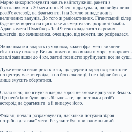
Марно використовувати навіть найпотужніші ракети з
боєголовками в 20 мегатонн. Вчені підрахували, що вибух лише
розіб'є астероїд на фрагменти, і на Землю випаде дощ із
величезних валунів. До того ж радіоактивних. Гігантський кілер
буде перетворено на щось таке ж смертельне: розривні бомби.
Адже комета Шумейкер-Леві 9 теж складалася з окремих
шматків, що залишилися, очевидно, від комети, що розірвалася.
Якщо шматки вдарять суходолом, кожен фрагмент викличе
гігантську пожежу. Великі шматки, що впали в море, утворюють
хвилі заввишки до 4 км, здатні повністю зруйнувати все на суші.
Дуже велика ймовірність того, що ядерний заряд потрапить не
по центру мас астероїда, а по його околиці, і не підірве його, а
лише змусить обертатися.
Стало ясно, що існуюча ядерна зброя не зможе врятувати Землю.
Що необхідно було щось більше – те, що не тільки розіб'є
астероїд на фрагменти, а й випарує його.
Фахівці почали розраховувати, наскільки потужна зброя
потрібна для такої мети. Результат був приголомшливий.