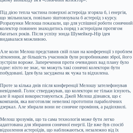
Під дією тепла частина поверхні астероїда згоряла б, і енергія,
що звільнилася, повільно зіштовхувала б астероїд з курсу.
Розрахунки Мелоша показали, що для успішної роботи сонячний
колектор повинен знаходитись поряд з астероїдом протягом
багатьох років. Після успіху зонда Шумейкер-Нір ідея
видавалася можливою.
Але коли Мелош представив свій план на конференції з проблем
зіткнення, де більшість учасників були розробниками зброї, його
зустріли вороже. Заперечення проти очевидних вад плану було
одне: ніхто не знає, чи можуть такі сонячні колектори бути
побудовані. Ідея була засуджена як чужа та відхилена.
Проте за кілька днів після конференції Мелошу зателефонував
невідомий. Голос стверджував, що колектори не тільки існують,
але й наразі використовуються. Джей Мелош дізнався, що є
компанія, яка виготовляє невеликі прототипи параболічних
дзеркал. Але збирали вони не сонячне проміння, а радіохвилі.
Мелош зрозумів, що та сама технологія може бути легко
адаптована для збирання сонячної енергії. Це вже був спосіб
відхилення астероїдів, що наближаються, незалежно від їх