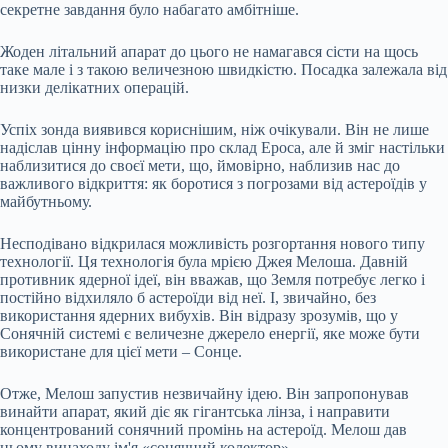
секретне завдання було набагато амбітніше.
Жоден літальний апарат до цього не намагався сісти на щось
таке мале і з такою величезною швидкістю. Посадка залежала від
низки делікатних операцій.
Успіх зонда виявився кориснішим, ніж очікували. Він не лише
надіслав цінну інформацію про склад Ероса, але й зміг настільки
наблизитися до своєї мети, що, ймовірно, наблизив нас до
важливого відкриття: як боротися з погрозами від астероїдів у
майбутньому.
Несподівано відкрилася можливість розгортання нового типу
технології. Ця технологія була мрією Джея Мелоша. Давній
противник ядерної ідеї, він вважав, що Земля потребує легко і
постійно відхиляло б астероїди від неї. І, звичайно, без
використання ядерних вибухів. Він відразу зрозумів, що у
Сонячній системі є величезне джерело енергії, яке може бути
використане для цієї мети – Сонце.
Отже, Мелош запустив незвичайну ідею. Він запропонував
винайти апарат, який діє як гігантська лінза, і направити
концентрований сонячний промінь на астероїд. Мелош дав
цьому винаходу ім'я «сонячний колектор».