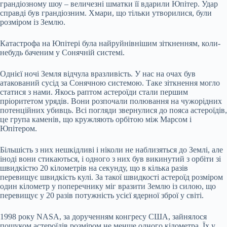
грандіозному шоу – величезні шматки її вдарили Юпітер. Удар
справді був грандіозним. Хмари, що тільки утворилися, були
розміром із Землю.
Катастрофа на Юпітері була найруйнівнішим зіткненням, коли-
небудь баченим у Сонячній системі.
Однієї ночі Земля відчула вразливість. У нас на очах був
атакований сусід за Сонячною системою. Таке зіткнення могло
статися з нами. Якось раптом астероїди стали першим
пріоритетом урядів. Вони розпочали полювання на чужорідних
потенційних убивць. Всі погляди звернулися до пояса астероїдів,
це група каменів, що кружляють орбітою між Марсом і
Юпітером.
Більшість з них нешкідливі і ніколи не наблизяться до Землі, але
іноді вони стикаються, і одного з них був викинутий з орбіти зі
швидкістю 20 кілометрів на секунду, що в кілька разів
перевищує швидкість кулі. За такої швидкості астероїд розміром
один кілометр у поперечнику міг вразити Землю із силою, що
перевищує у 20 разів потужність усієї ядерної зброї у світі.
1998 року NASA, за дорученням конгресу США, зайнялося
пошуком астероїдів розміром не менше одного кілометра. Їх у