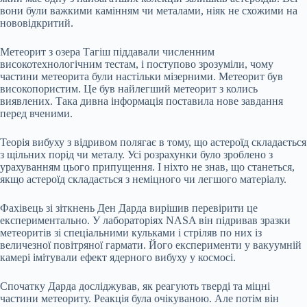
вони були важкими камінням чи металами, ніяк не схожими на
нововідкритий.
Метеорит з озера Тагіш піддавали численним
високотехнологічним тестам, і поступово зрозуміли, чому
частини метеорита були настільки мізерними. Метеорит був
високопористим. Це був найлегший метеорит з колись
виявлених. Така дивна інформація поставила нове завдання
перед вченими.
Теорія вибуху з відривом полягає в тому, що астероїд складається
з щільних порід чи металу. Усі розрахунки було зроблено з
урахуванням цього припущення. І ніхто не знав, що станеться,
якщо астероїд складається з неміцного чи легшого матеріалу.
Фахівець зі зіткнень Ден Дарда вирішив перевірити це
експериментально. У лабораторіях NASA він підривав зразки
метеоритів зі спеціальними кульками і стріляв по них із
величезної повітряної гармати. Його експерименти у вакуумній
камері імітували ефект ядерного вибуху у космосі.
Спочатку Дарда досліджував, як реагують тверді та міцні
частини метеориту. Реакція була очікуваною. Але потім він