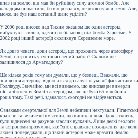
впав на землю, він мав би руйнівну силу атомної бомби. Але
канадцям пощастило, бо він розпався, не досягнувши землі. Але,
може, це був наш останній шанс уціліти?
У 2000 році високо над Тихим океаном ще один астероїд
вибухнув із силою, вдесятеро більшою, ніж бомба Хіросіми. У
2002 році інший астероїд сколихнув Середземне море.
Як довго чекати, доки астероїд, що проходить через атмосферу
Землі, потрапить у густонаселений район? Скільки ще
залишилося до Армагеддону?
Ще кілька років тому ми думали, що у безпеці. Вважали, що
знищення астероїда відноситься до галузі наукової фантастики та
Голлівуду. Звичайно, ми всі визнаємо, що динозаври вимерли
після зіткнення Землі з астероїдом, але це було 65 мільйонів
років тому. Такі речі, здавалося, сьогодні не відбуваються.
Ознаками смертельної для Землі небезпеки нехтували. Гігантські
кратери та величезні вм'ятини, що виникли внаслідок зіткнень,
були віднесені на рахунок згаслих вулканів. Лише деякі геологи
та астрономи зрозуміли, яке їхнє справжнє походження, але коли
людей попереджали, що такий астероїд може вразити Землю
знову, ніхто не слухав.