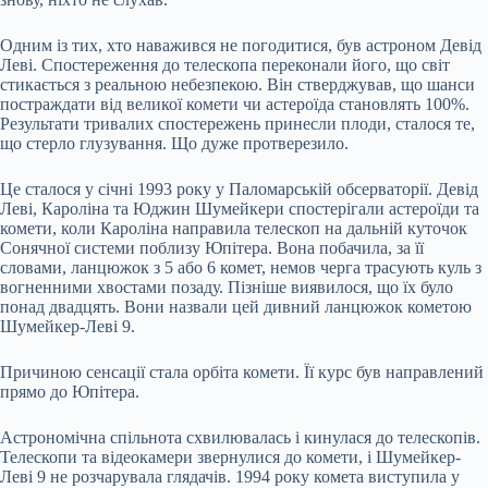
Одним із тих, хто наважився не погодитися, був астроном Девід
Леві. Спостереження до телескопа переконали його, що світ
стикається з реальною небезпекою. Він стверджував, що шанси
постраждати від великої комети чи астероїда становлять 100%.
Результати тривалих спостережень принесли плоди, сталося те,
що стерло глузування. Що дуже протверезило.
Це сталося у січні 1993 року у Паломарській обсерваторії. Девід
Леві, Кароліна та Юджин Шумейкери спостерігали астероїди та
комети, коли Кароліна направила телескоп на дальній куточок
Сонячної системи поблизу Юпітера. Вона побачила, за її
словами, ланцюжок з 5 або 6 комет, немов черга трасують куль з
вогненними хвостами позаду. Пізніше виявилося, що їх було
понад двадцять. Вони назвали цей дивний ланцюжок кометою
Шумейкер-Леві 9.
Причиною сенсації стала орбіта комети. Її курс був направлений
прямо до Юпітера.
Астрономічна спільнота схвилювалась і кинулася до телескопів.
Телескопи та відеокамери звернулися до комети, і Шумейкер-
Леві 9 не розчарувала глядачів. 1994 року комета виступила у