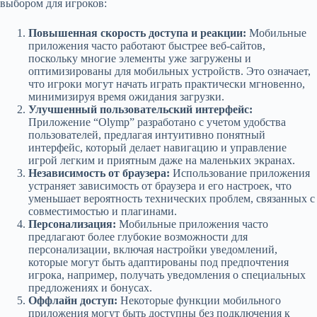
выбором для игроков:
Повышенная скорость доступа и реакции:
Мобильные
приложения часто работают быстрее веб-сайтов,
поскольку многие элементы уже загружены и
оптимизированы для мобильных устройств. Это означает,
что игроки могут начать играть практически мгновенно,
минимизируя время ожидания загрузки.
Улучшенный пользовательский интерфейс:
Приложение “Olymp” разработано с учетом удобства
пользователей, предлагая интуитивно понятный
интерфейс, который делает навигацию и управление
игрой легким и приятным даже на маленьких экранах.
Независимость от браузера:
Использование приложения
устраняет зависимость от браузера и его настроек, что
уменьшает вероятность технических проблем, связанных с
совместимостью и плагинами.
Персонализация:
Мобильные приложения часто
предлагают более глубокие возможности для
персонализации, включая настройки уведомлений,
которые могут быть адаптированы под предпочтения
игрока, например, получать уведомления о специальных
предложениях и бонусах.
Оффлайн доступ:
Некоторые функции мобильного
приложения могут быть доступны без подключения к