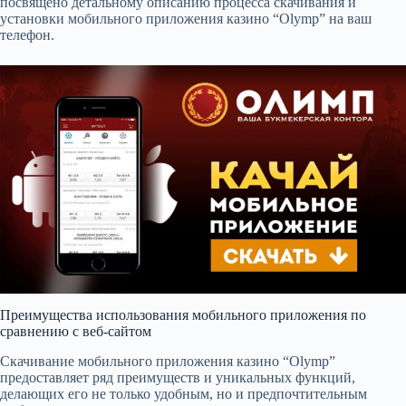
посвящено детальному описанию процесса скачивания и
установки мобильного приложения казино “Olymp” на ваш
телефон.
Преимущества использования мобильного приложения по
сравнению с веб-сайтом
Скачивание мобильного приложения казино “Olymp”
предоставляет ряд преимуществ и уникальных функций,
делающих его не только удобным, но и предпочтительным