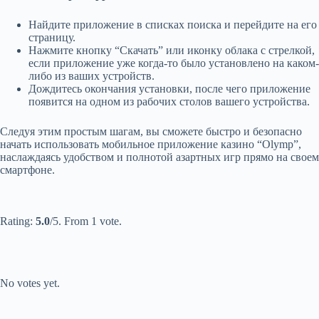
Найдите приложение в списках поиска и перейдите на его
страницу.
Нажмите кнопку “Скачать” или иконку облака с стрелкой,
если приложение уже когда-то было установлено на каком-
либо из ваших устройств.
Дождитесь окончания установки, после чего приложение
появится на одном из рабочих столов вашего устройства.
Следуя этим простым шагам, вы сможете быстро и безопасно
начать использовать мобильное приложение казино “Olymp”,
наслаждаясь удобством и полнотой азартных игр прямо на своем
смартфоне.
Submit Rating
Rate this item:
Rating:
5.0
/5. From 1 vote.
Submit Rating
Rate this item:
No votes yet.