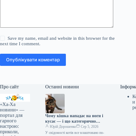
Save my name, email and website in this browser for the
next time I comment.
Опублікувати коментар
Про сайт
Останні новини
Інформ
К
и
«Ха-Ха
р
новини» —
портал для
Чому кішка нападає на ноги і
гарного
кусає — і що категорично
настрою:
заборонено робити у відповідь
Юрій Дорошенко
Сер 5, 2026
приколи,
У свідомості котів все влаштовано по-