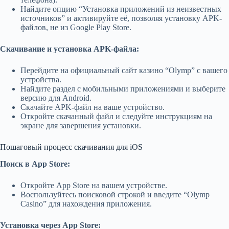
Найдите опцию “Установка приложений из неизвестных
источников” и активируйте её, позволяя установку APK-
файлов, не из Google Play Store.
Скачивание и установка APK-файла:
Перейдите на официальный сайт казино “Olymp” с вашего
устройства.
Найдите раздел с мобильными приложениями и выберите
версию для Android.
Скачайте APK-файл на ваше устройство.
Откройте скачанный файл и следуйте инструкциям на
экране для завершения установки.
Пошаговый процесс скачивания для iOS
Поиск в App Store:
Откройте App Store на вашем устройстве.
Воспользуйтесь поисковой строкой и введите “Olymp
Casino” для нахождения приложения.
Установка через App Store: