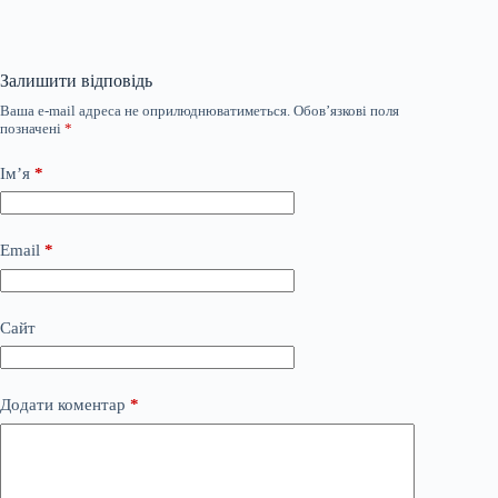
Залишити відповідь
Ваша e-mail адреса не оприлюднюватиметься.
Обов’язкові поля
позначені
*
Ім’я
*
Email
*
Сайт
Додати коментар
*