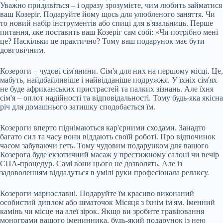
Уважно придивіться – і одразу зрозумієте, чим любить займатися
ваш Козеріг. Подаруйте йому щось для улюбленого заняття. Чи
то новий набір інструментів або спиці для в'язальниць. Перше
питання, яке поставить ваш Козеріг сам собі: «Чи потрібно мені
це? Наскільки це практично? Тому ваш подарунок має бути
довговічним.
Козероги – чудові сім'янини. Сім'я для них на першому місці. Це,
мабуть, найдбайливіше і найвідданіше подружжя. У їхніх сім'ях
не буде африканських пристрастей та палких зізнань. Але їхня
сім'я – оплот надійності та відповідальності. Тому будь-яка якісна
річ для домашнього затишку сподобається їм.
Козероги вперто піднімаються кар'єрними сходами. Занадто
багато сил та часу вони віддають своїй роботі. Про відпочинок
часом забуваючи геть. Тому чудовим подарунком для вашого
Козерога буде екзотичний масаж у престижному салоні чи вечір
СПА-процедур. Самі вони цього не дозволять. Але із
задоволенням віддадуться в умілі руки професіонала релаксу.
Козероги марнославні. Подаруйте їм красиво виконаний
особистий диплом або шматочок Місяця з їхнім ім'ям. Іменний
камінь чи місце на алеї зірок. Якщо ви зробите гравіювання
монограми вашого іменинника, будь-який подарунок із нею