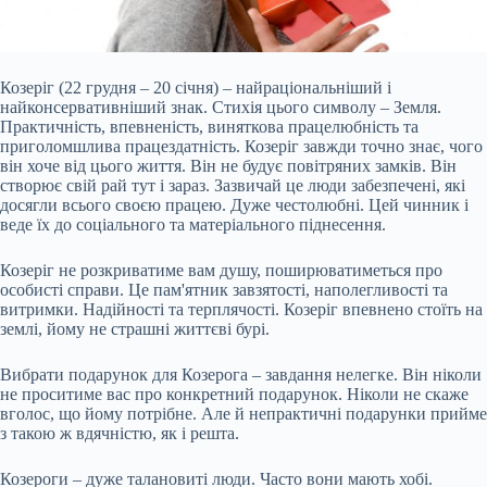
Козеріг (22 грудня – 20 січня) – найраціональніший і
найконсервативніший знак. Стихія цього символу – Земля.
Практичність, впевненість, виняткова працелюбність та
приголомшлива працездатність. Козеріг завжди точно знає, чого
він хоче від цього життя. Він не будує повітряних замків. Він
створює свій рай тут і зараз. Зазвичай це люди забезпечені, які
досягли всього своєю працею. Дуже честолюбні. Цей чинник і
веде їх до соціального та матеріального піднесення.
Козеріг не розкриватиме вам душу,
поширюватиметься про
особисті справи. Це пам'ятник завзятості, наполегливості та
витримки. Надійності та терплячості. Козеріг впевнено стоїть на
землі, йому не страшні життєві бурі.
Вибрати подарунок для Козерога – завдання нелегке. Він ніколи
не проситиме вас про конкретний подарунок. Ніколи не скаже
вголос, що йому потрібне. Але й непрактичні подарунки прийме
з такою ж вдячністю, як і решта.
Козероги – дуже талановиті люди. Часто вони мають хобі.