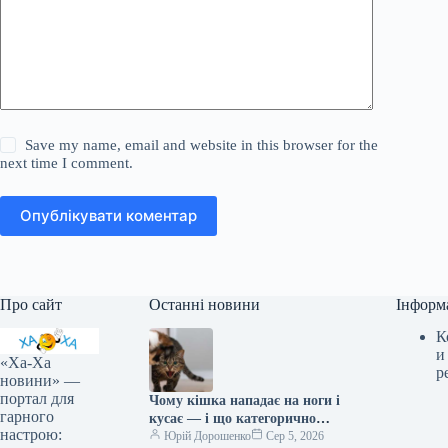
Save my name, email and website in this browser for the
next time I comment.
Опублікувати коментар
Про сайт
Останні новини
Інформ
К
и
«Ха-Ха
р
новини» —
портал для
Чому кішка нападає на ноги і
гарного
кусає — і що категорично
настрою:
заборонено робити у відповідь
Юрій Дорошенко
Сер 5, 2026