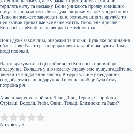
дотепний каламбур, але у рамках пристойного. Вони не
терплять кітчу та несмаку. Вони уникають прояву зовнішніх
почуттів, хоча можуть бути дуже щирими у своїх уподобаннях.
Якщо ви зможете завоювати їхнє розташування та дружбу, то
цей зв'язок триватиме все ваше життя. Улюблене прислів'я
Козерогів – «Конів на переправі не змінюють».
Вони дуже завбачливі, обережні та пильні. Будь-яке починання
обов'язково багато разів прораховують та обмірковують. Тому
іноді повільні.
Варто врахувати всі ці особливості Козерогів при виборі
подарунка. Вкладіть у цю нелегку справу всю душу, згадайте всі
звички та уподобання вашого Козерога, і йому неодмінно
сподобається ваш подарунок. Головне, щоб це була йому
потрібна річ!
А які подарунки люблять Леви, Діви, Терези, Скорпіони,
Стрільці, Водолії, Риби, Овни, Тельці, Близнюки та Раки?
Submit Rating
Rate this item:
No votes yet.