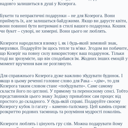
надовго залишиться в душі у Козерога.
Букети та непрактичні подарунки – не для Козерога. Вони
приймуть їх, але залишаться байдужими. Якщо ви даруєте квіти,
вони повинні бути витримані в стилі вашого подарунка. Кошик
чи букет – суворі, не химерні. Вони цього не люблять.
Козероги народилися взимку і, як і будь-який зимовий знак,
мерзляки. Подаруйте їм щось тепле та м'яке. Згодом ви побачите,
що Козеріг на повну силу використовує ваш подарунок. Тільки
тоді ви зрозумієте, що він сподобався їм. Жодних інших емоцій у
момент вручення вам не розглянути.
Для справжнього Козерога дуже важливо збудувати будинок. І
якщо в цьому реченні головне слово для Рака – «дім», то для
Козерога таким словом стане «побудувати». Саме самому
скласти його по цеглині. У прямому та переносному сенсі. Тобто
представників цього знаку Зодіаку приваблює сам процес від
простого до складного. У будь-якій справі. Подаруйте своєму
Козерогу кубок із гагату – каменю-талісману. Цей камінь сприяє
розкриттю родових таємниць та розуміння мудрості поколінь.
Козероги люблять і цінують гру слів. Можна подарувати йому