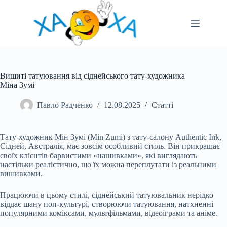
Перейти
до
вмісту
Вишиті татуювання від сіднейського тату-художника
Міна Зумі
Павло Радченко
12.08.2025
Статті
Тату-художник Мін Зумі (Min Zumi) з тату-салону Authentic Ink,
Сідней, Австралія, має зовсім особливий стиль. Він прикрашає
своїх клієнтів барвистими «нашивками», які виглядають
настільки реалістично, що їх можна переплутати із реальними
вишивками.
Працюючи в цьому стилі, сіднейський татуювальник нерідко
віддає шану поп-культурі, створюючи татуювання, натхненні
популярними коміксами, мультфільмами, відеоіграми та аніме.