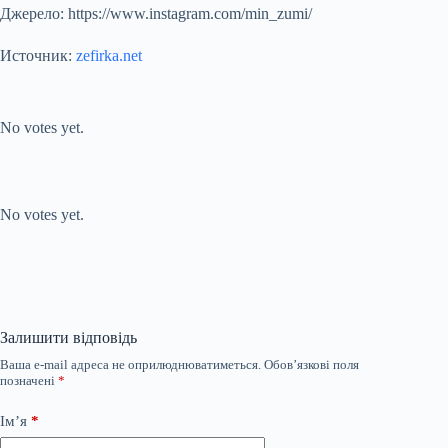
Джерело:
https://www.instagram.com/min_zumi/
Источник:
zefirka.net
Submit Rating
Rate this item:
No votes yet.
Submit Rating
Rate this item:
No votes yet.
Залишити відповідь
Ваша e-mail адреса не оприлюднюватиметься.
Обов’язкові поля
позначені
*
Ім’я
*