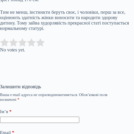
Тим не менш, інстинкти беруть своє, і чоловіки, перш за все,
оцінюють здатність жінки виносити та народити здорову
дитину. Тому зайва худорлявість прекрасної статі поступається
нормальному статурі.
Submit Rating
Rate this item:
No votes yet.
Залишити відповідь
Ваша e-mail адреса не оприлюднюватиметься.
Обов’язкові поля
позначені
*
Ім’я
*
Email
*