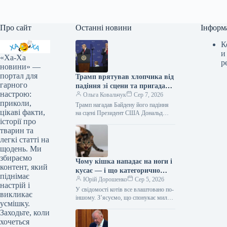
Про сайт
Останні новини
Інформ
К
и
«Ха-Ха
р
новини» —
портал для
Трамп врятував хлопчика від
гарного
падіння зі сцени та пригадав
настрою:
Байдена (відео)
Ольга Ковальчук
Сер 7, 2026
приколи,
Трамп нагадав Байдену його падіння
цікаві факти,
на сцені Президент США Дональд
історії про
Трамп врятував дитину від падіння зі
сцени та обмовився про…
тварин та
легкі статті на
щодень. Ми
збираємо
Чому кішка нападає на ноги і
контент, який
кусає — і що категорично
піднімає
заборонено робити у відповідь
Юрій Дорошенко
Сер 5, 2026
настрій і
У свідомості котів все влаштовано по-
викликає
іншому. З’ясуємо, що спонукає милу
усмішку.
муркотливу істоту перетворюватися на
Заходьте, коли
домашнього бешкетника, і як
хочеться
повернути спокій…