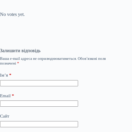
Submit Rating
Rate this item:
No votes yet.
Залишити відповідь
Ваша e-mail адреса не оприлюднюватиметься.
Обов’язкові поля
позначені
*
Ім’я
*
Email
*
Сайт