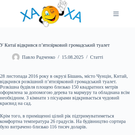
Перейти
до
вмісту
У Китаї відкрився п’ятизірковий громадський туалет
Павло Радченко
15.08.2025
Статті
28 листопада 2016 року в окрузі Бішань, місто Чунцін, Китай,
відкрився розкішний п’ятизірковий громадський туалет.
Розкішна будівля площею близько 150 квадратних метрів
оформлена за допомогою дерева та мармуру та обладнана всім
необхідним. З кімнати з пісуарами відкривається чудовий
краєвид на сад.
Крім того, в приміщенні цілий рік підтримуватиметься
комфортна температура 26 градусів. На будівництво сортира
було витрачено близько 116 тисяч
доларів.