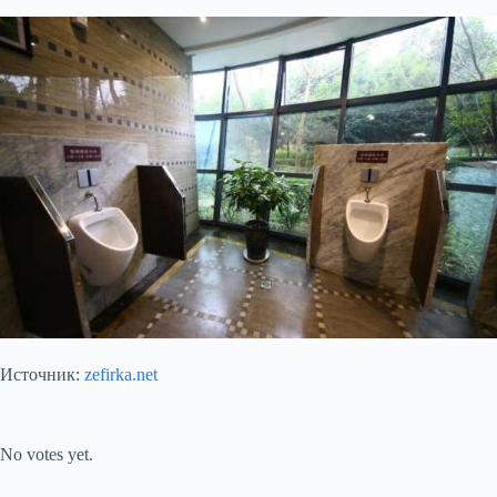
Источник:
zefirka.net
Submit Rating
Rate this item:
No votes yet.