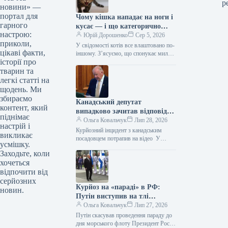
р
новини» —
портал для
Чому кішка нападає на ноги і
гарного
кусає — і що категорично
настрою:
заборонено робити у відповідь
Юрій Дорошенко
Сер 5, 2026
приколи,
У свідомості котів все влаштовано по-
цікаві факти,
іншому. З’ясуємо, що спонукає милу
історії про
муркотливу істоту перетворюватися на
домашнього бешкетника, і як
тварин та
повернути спокій…
легкі статті на
щодень. Ми
збираємо
Канадський депутат
контент, який
випадково зачитав відповідь
піднімає
від ChatGPT під час промови
Ольга Ковальчук
Лип 28, 2026
настрій і
(відео)
Курйозний інцидент з канадським
викликає
посадовцем потрапив на відео У
усмішку.
Канаді представник парламенту
Заходьте, коли
провінції Нью-Брансвік Білл Олівер
хочеться
потрапив у курйозну ситуацію.…
відпочити від
серйозних
Курйоз на «параді» в РФ:
новин.
Путін виступив на тлі
намальованого флоту (фото)
Ольга Ковальчук
Лип 27, 2026
Путін скасував проведення параду до
дня морського флоту Президент Росії