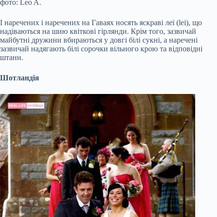
фото: Leo A.
І наречених і наречених на Гаваях носять яскраві леї (lei), що
надіваються на шию квіткові гірлянди. Крім того, зазвичай
майбутні дружини вбираються у довгі білі сукні, а наречені
зазвичай надягають білі сорочки вільного крою та відповідні
штани.
Шотландія