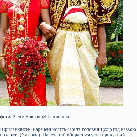
фото: Pierre-Emmanuel Larrouturou
Шриланкійські наречені носять сарі та головний убір під назвою
налапата (Nalapata). Наречений вбирається у чотирикутний