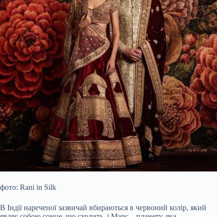
фото: Rani in Silk
В Індії нареченої зазвичай вбираються в червоний колір, який
являє собою сонце, що сходить, і Марс – планету, яка