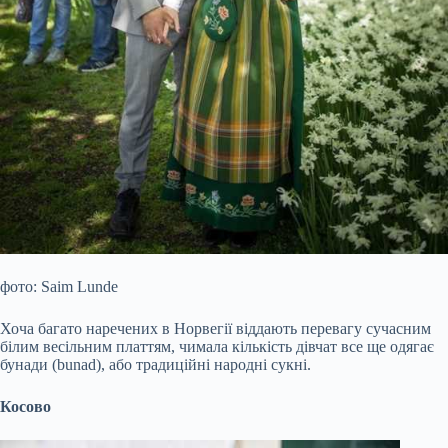
фото: Saim Lunde
Хоча багато наречених в Норвегії віддають перевагу сучасним
білим весільним платтям, чимала кількість дівчат все ще одягає
бунади (bunad), або традиційні народні сукні.
Косово