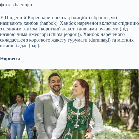
фото: chaerinjin
У Південній Кореї пари носять традиційні вбрання, які
називають ханбок (hanbok). Ханбок нареченої включає спідницю
з великим запхом і короткий жакет з довгими рукавами (під
назвою чима-джеогорі (chima-jeogori)). Ханбок нареченого
складається з короткого жакету турумаги (durumagi) та містких
штанів баджі (baji).
Норвегія