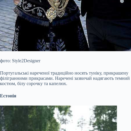
фото: Style2Designer
Португальські нареченої традиційно носять туніку, прикрашену
філігранними прикрасами. Наречені зазвичай надягають темний
костюм, білу сорочку та капелюх.
Естонія