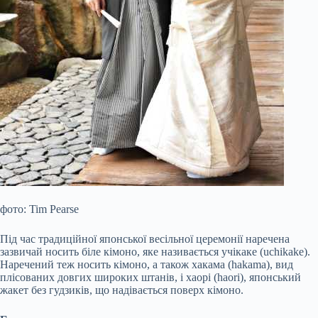
фото: Tim Pearse
Під час традиційної японської весільної церемонії наречена
зазвичай носить біле кімоно, яке називається учікаке (uchikake).
Наречений теж носить кімоно, а також хакама (hakama), вид
плісованих довгих широких штанів, і хаорі (haori), японський
жакет без гудзиків, що надівається поверх кімоно.