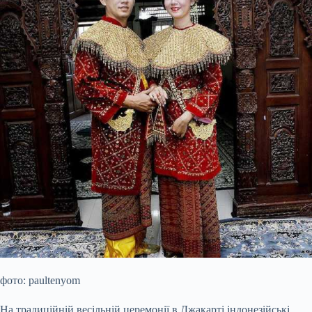
фото: paultenyom
На традиційній весільній церемонії в Джакарті індонезійські