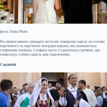
фото: Dana Photo
На православних грецьких весіллях священик одягає на голови
нареченого та нареченої своєрідні корони, які називаються
стефанами (stefana). Стефана часто з’єднуються стрічкою, що
символізує собою єдність між нареченими.
Сардинія