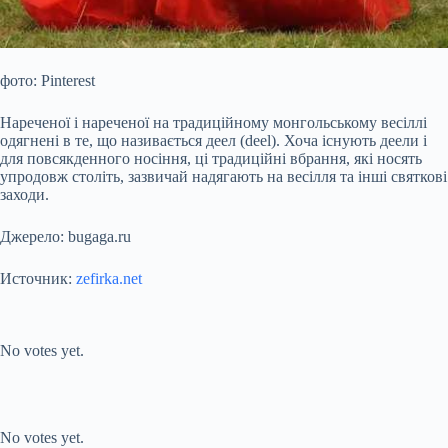
фото: Pinterest
Нареченої і нареченої на традиційному монгольському весіллі
одягнені в те, що називається деел (deel). Хоча існують деели і
для повсякденного носіння, ці традиційні вбрання, які носять
упродовж століть, зазвичай надягають на весілля та інші святкові
заходи.
Джерело: bugaga.ru
Источник:
zefirka.net
Submit Rating
Rate this item:
No votes yet.
Submit Rating
Rate this item:
No votes yet.