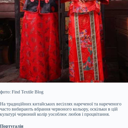
фото: Find Textile Blog
На традиційних китайських весіллях нареченої та нареченого
часто вибирають вбрання червоного кольору, оскільки в цій
культурі червоний колір уособлює любов і процвітання.
Португалія