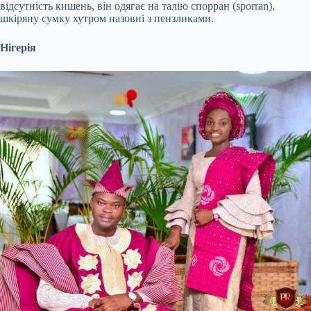
відсутність кишень, він одягає на талію спорран (sporran),
шкіряну сумку хутром назовні з пензликами.
Нігерія