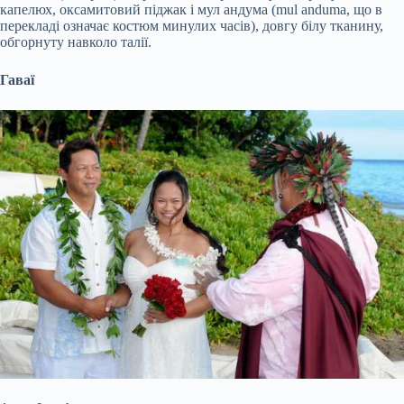
капелюх, оксамитовий піджак і мул андума (mul anduma, що в
перекладі означає костюм минулих часів), довгу білу тканину,
обгорнуту навколо талії.
Гаваї