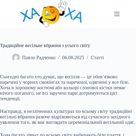
Перейти
до
вмісту
Традиційне весільне вбрання з усього світу
Павло Радченко
06.08.2025
Статті
Сьогодні багато хто думає, що весілля — це обов’язково
наречені у чорних смокінгах та нареченої, одягнені у все біле.
Хоча в хорошому костюмі або кольорі слонової кістки немає
нічого поганого, не всі заручені пари дотримуються цієї
тенденції.
Насправді, в незліченних культурах по всьому світу традиційні
весільні вбрання разюче відрізняються від сучасного західного
уявлення того, як має виглядати церемоніальний весільний одяг.
Хоча багато дівчат по всьому світу вибирають біле плаття, і