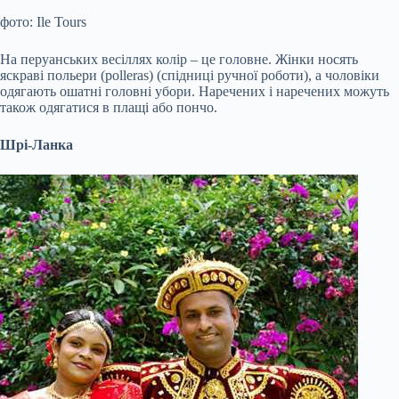
фото: Ile Tours
На перуанських весіллях колір – це головне. Жінки носять
яскраві польери (polleras) (спідниці ручної роботи), а чоловіки
одягають ошатні головні убори. Наречених і наречених можуть
також одягатися в плащі або пончо.
Шрі-Ланка