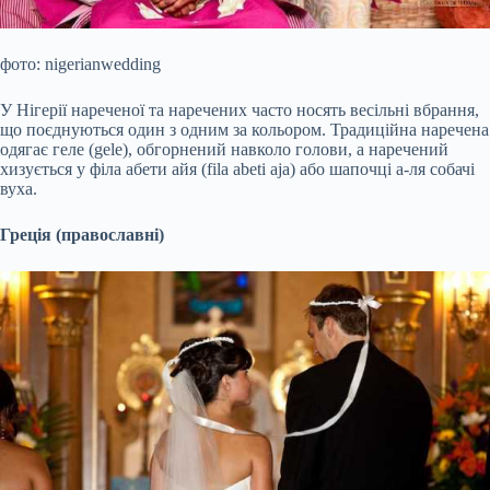
фото: nigerianwedding
У Нігерії нареченої та наречених часто носять весільні вбрання,
що поєднуються один з одним за кольором. Традиційна наречена
одягає геле (gele), обгорнений навколо голови, а наречений
хизується у філа абети айя (fila abeti aja) або шапочці а-ля собачі
вуха.
Греція (православні)