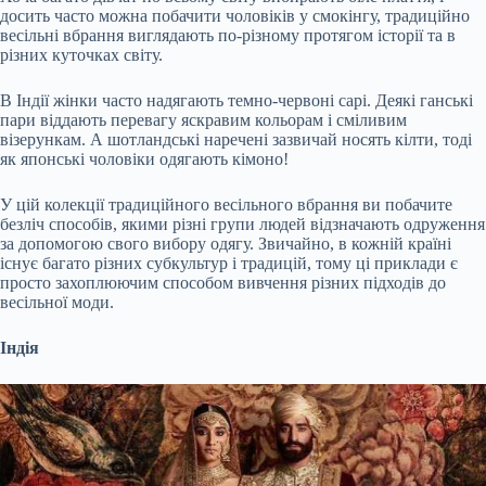
досить часто можна побачити чоловіків у смокінгу, традиційно
весільні вбрання виглядають по-різному протягом історії та в
різних куточках світу.
В Індії жінки часто надягають темно-червоні сарі. Деякі ганські
пари віддають перевагу яскравим кольорам і сміливим
візерункам. А шотландські наречені зазвичай носять кілти, тоді
як японські чоловіки одягають кімоно!
У цій колекції традиційного весільного вбрання ви побачите
безліч способів, якими різні групи людей відзначають одруження
за допомогою свого вибору одягу. Звичайно, в кожній країні
існує багато різних субкультур і традицій, тому ці приклади є
просто захоплюючим способом вивчення різних підходів до
весільної моди.
Індія