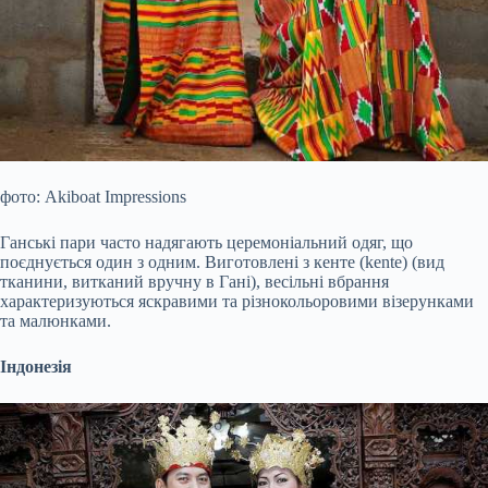
фото: Akiboat Impressions
Ганські пари часто надягають церемоніальний одяг, що
поєднується один з одним. Виготовлені з кенте (kente) (вид
тканини, витканий вручну в Гані), весільні вбрання
характеризуються яскравими та різнокольоровими візерунками
та малюнками.
Індонезія