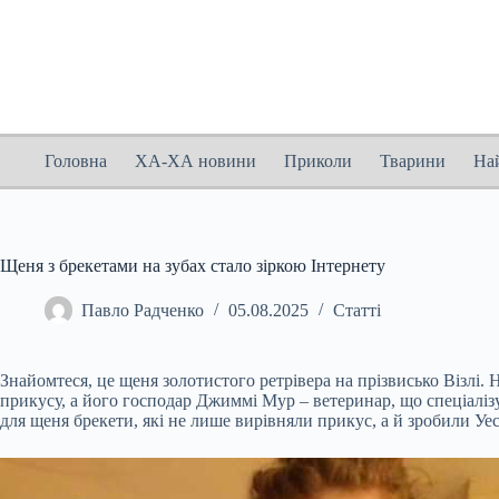
Перейти
до
вмісту
Головна
ХА-ХА новини
Приколи
Тварини
На
Щеня з брекетами на зубах стало зіркою Інтернету
Павло Радченко
05.08.2025
Статті
Знайомтеся, це щеня золотистого ретрівера на прізвисько Візлі
прикусу, а його господар Джиммі Мур – ветеринар, що спеціаліз
для щеня брекети, які не лише вирівняли прикус, а й зробили Уе