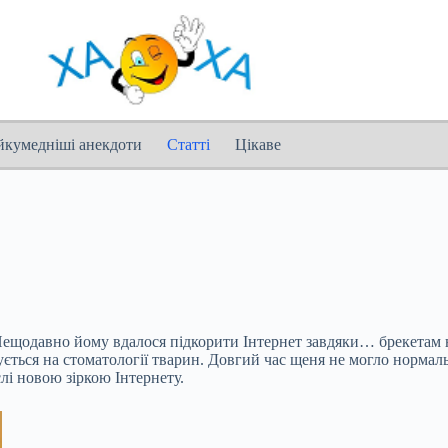
йкумедніші анекдоти
Статті
Цікаве
. Нещодавно йому вдалося підкорити Інтернет завдяки… брекетам 
ується на стоматології тварин. Довгий час щеня не могло нормал
слі новою зіркою
Інтернету.