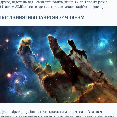
друге, відстань від Землі становить лише 12 світлових років.
Отже, у 2040-х роках до нас цілком може надійти відповідь.
ПОСЛАННЯ ІНОПЛАНЕТЯН ЗЕМЛЯНАМ
Деякі вірять, що інші світи також намагаються зв’язатися з
людьми, і дуже чекають на повідомлення інопланетян землянам.