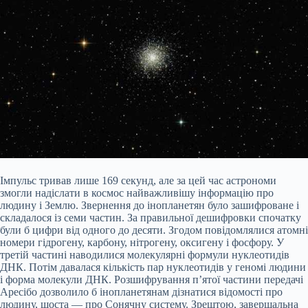
Імпульс тривав лише 169 секунд, але за цей час астрономи
змогли надіслати в космос найважливішу інформацію про
людину і Землю. Звернення до інопланетян було зашифроване і
складалося із семи частин. За правильної дешифровки спочатку
були б цифри від одного до десяти. Згодом повідомлялися атомні
номери гідрогену, карбону, нітрогену, оксигену і фосфору. У
третій частині наводилися молекулярні формули нуклеотидів
ДНК. Потім давалася кількість пар нуклеотидів у геномі людини
і форма молекули ДНК. Розшифрування п’ятої частини передачі
Аресібо дозволило б інопланетянам дізнатися відомості про
людину, шоста — про Сонячну систему. Зрештою, завершальна