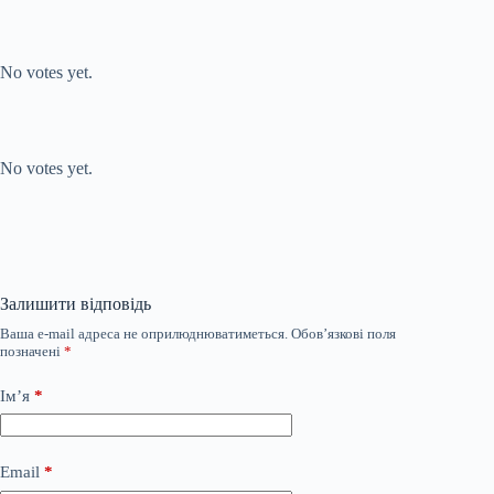
Submit Rating
Rate this item:
No votes yet.
Submit Rating
Rate this item:
No votes yet.
Залишити відповідь
Ваша e-mail адреса не оприлюднюватиметься.
Обов’язкові поля
позначені
*
Ім’я
*
Email
*