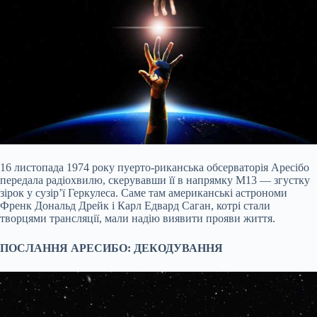
16 листопада 1974 року пуерто-риканська обсерваторія Аресібо
передала радіохвилю, скерувавши її в напрямку М13 — згустку
зірок у сузір’ї Геркулеса. Саме там американські астрономи
Френк Дональд Дрейк і Карл Едвард Саган, котрі стали
творцями
трансляції, мали надію виявити прояви життя.
ПОСЛАННЯ АРЕСИБО: ДЕКОДУВАННЯ