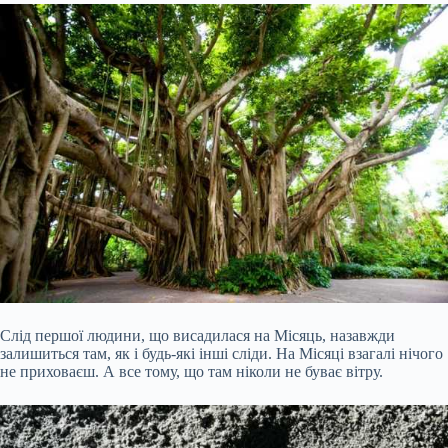
Слід першої людини, що висадилася на Місяць, назавжди
залишиться там, як і будь-які інші сліди. На Місяці взагалі нічого
не приховаєш. А все тому, що там ніколи не буває вітру.