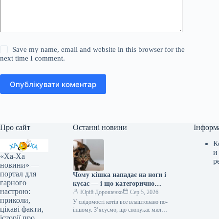
Save my name, email and website in this browser for the
next time I comment.
Опублікувати коментар
Про сайт
Останні новини
Інформ
К
и
«Ха-Ха
р
новини» —
портал для
Чому кішка нападає на ноги і
гарного
кусає — і що категорично
настрою:
заборонено робити у відповідь
Юрій Дорошенко
Сер 5, 2026
приколи,
У свідомості котів все влаштовано по-
цікаві факти,
іншому. З’ясуємо, що спонукає милу
історії про
муркотливу істоту перетворюватися на