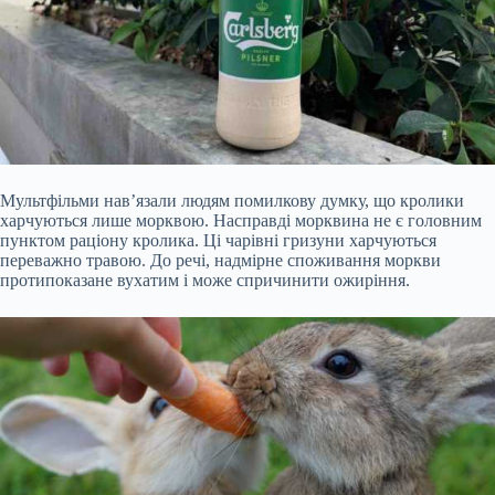
Мультфільми нав’язали людям помилкову думку, що кролики
харчуються лише морквою. Насправді морквина не є головним
пунктом раціону кролика. Ці чарівні гризуни харчуються
переважно травою. До речі, надмірне споживання моркви
протипоказане вухатим і може спричинити ожиріння.