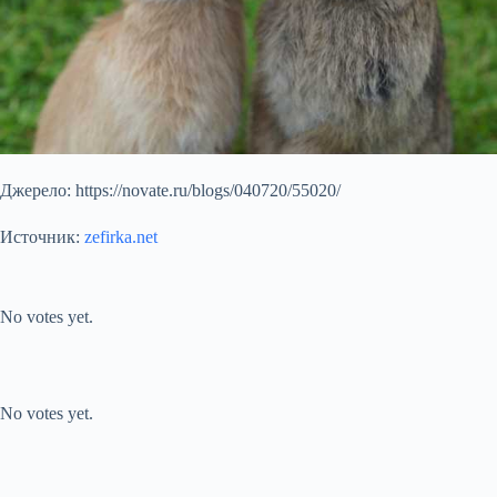
Джерело: https://novate.ru/blogs/040720/55020/
Источник:
zefirka.net
Submit Rating
Rate this item:
No votes yet.
Submit Rating
Rate this item:
No votes yet.