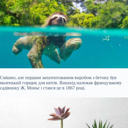
Смішно, але першим запатентованим виробом з бетону був
маленький горщик для квітів. Винахід належав французькому
садівнику Ж. Моньє і стався це в 1867 році.