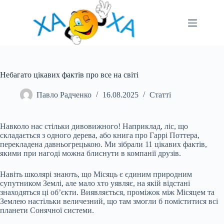
Перейти
до
вмісту
Небагато цікавих фактів про все на світі
Павло Радченко
16.08.2025
Статті
Навколо нас стільки дивовижного! Наприклад, ліс, що
складається з одного дерева, або книга про Гаррі Поттера,
перекладена давньогрецькою. Ми зібрали 11 цікавих фактів,
якими при нагоді можна блиснути в компанії друзів.
Навіть школярі знають, що Місяць є єдиним природним
супутником Землі, але мало хто уявляє, на якій відстані
знаходяться ці об’єкти. Виявляється, проміжок між Місяцем та
Землею настільки величезний, що там змогли б поміститися всі
планети Сонячної системи.