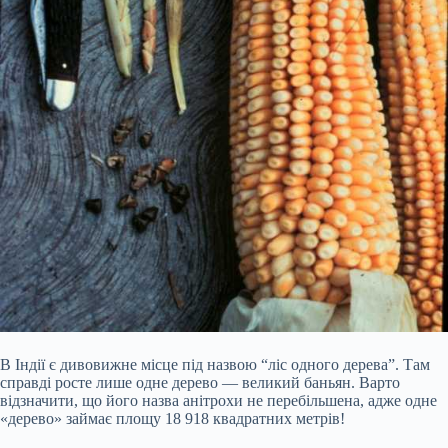
В Індії є дивовижне місце під назвою “ліс одного дерева”. Там
справді росте лише одне дерево — великий баньян. Варто
відзначити, що його назва анітрохи не перебільшена, адже одне
«дерево» займає площу 18 918 квадратних метрів!