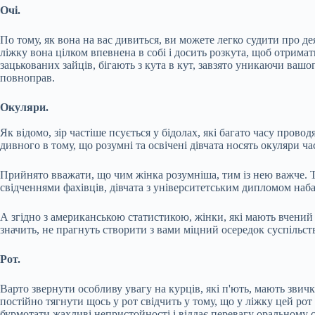
Очі.
По тому, як вона на вас дивиться, ви можете легко судити про де
ліжку вона цілком впевнена в собі і досить розкута, щоб отримат
зацькованих зайців, бігають з кута в кут, завзято уникаючи вашо
повноправ.
Окуляри.
Як відомо, зір частіше псується у бідолах, які багато часу про
дивного в тому, що розумні та освічені дівчата носять окуляри ч
Прийнято вважати, що чим жінка розумніша, тим із нею важче. Та
свідченнями фахівців, дівчата з університетським дипломом набаг
А згідно з американською статистикою, жінки, які мають вчений 
значить, не прагнуть створити з вами міцний осередок суспільства
Рот.
Варто звернути особливу увагу на курців, які п'ють, мають звичк
постійно тягнути щось у рот свідчить у тому, що у ліжку цей ро
бурмотати жахливі непристойності і віддає перевагу оральному се