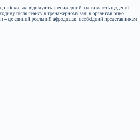
, що жінки, які відвідують тренажерний зал та мають щоденні
годину після сеансу в тренажерному залі в організмі різко
рон – це єдиний реальний афродизіак, необхідний представникам