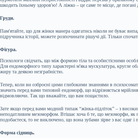
шкодить їхньому здоров'ю! А ліжко – це саме те місце, де погані
Груди.
Пам'ятайте, що для жінки манера одягатись ніколи не буває випад
підручника історії, можете розпочинати рішучі дії. Тільки спочатк
Фігура.
Психологи свідчать, що між формою тіла та особистісними особ
Для ендоморфного типу характерні м'яка мускулатура, кругле об
жиру та деякою незграбністю.
Тепер, коли ви озброєні цими глибокими знаннями в психосоматиц
значить перед вами типовий ендоморф, що відрізняється мрійли
відмовляючи. Так що вважайте, що вам пощастило.
Зате якщо перед вами модний типаж “жінка-підліток” – з висок
неподатливим мезоморфом. Втішає хоча б те, що мезоморфи, як пр
подобаєтеся, то не виключено, що вона зубами зірве з вас одяг і 
Форма сідниць.