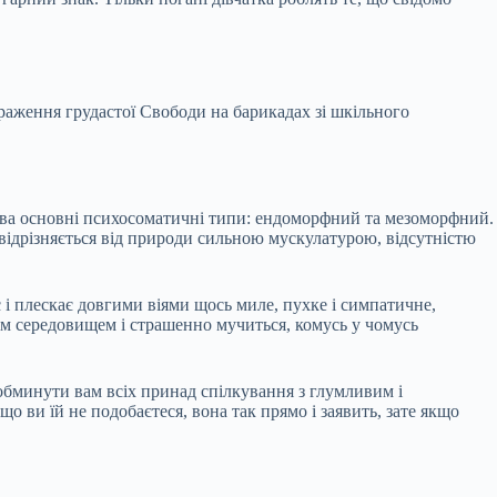
браження грудастої Свободи на барикадах зі шкільного
 два основні психосоматичні типи: ендоморфний та мезоморфний.
відрізняється від природи сильною мускулатурою, відсутністю
 і плескає довгими віями щось миле, пухке і симпатичне,
ім середовищем і страшенно мучиться, комусь у чомусь
обминути вам всіх принад спілкування з глумливим і
 ви їй не подобаєтеся, вона так прямо і заявить, зате якщо