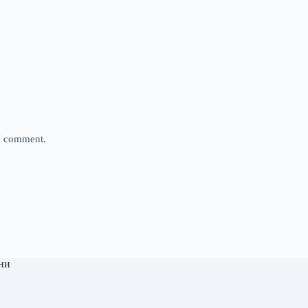
 I comment.
ни