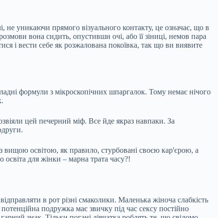
і, не уникаючи прямого візуального контакту, це означає, що в
озмови вона сидить, опустивши очі, або її зіниці, немов пара
тися і вести себе як розжалована покоївка, так що ви виявите
складні формули з мікроскопічних шпаргалок. Тому немає нічого
.
озвіяли цей печерний міф. Все йде якраз навпаки. За
одруги.
 з вищою освітою, як правило, стурбовані своєю кар'єрою, а
о освіта для жінки – марна трата часу?!
 відправляти в рот різні смаколики. Маленька жіноча слабкість
 потенційна подружка має звичку під час сексу постійно
гарний знак. Тільки погані дівчатка роблять те, що свідомо