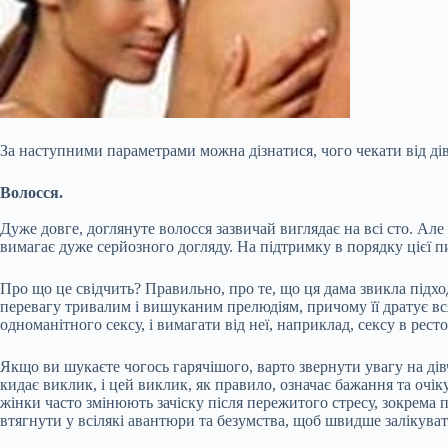
За наступними параметрами можна дізнатися, чого чекати від дів
Волосся.
Дуже довге, доглянуте волосся зазвичай виглядає на всі сто. Ал
вимагає дуже серйозного догляду. На підтримку в порядку цієї п
Про що це свідчить? Правильно, про те, що ця дама звикла підх
перевагу тривалим і вишуканим прелюдіям, причому її дратує вся
одноманітного сексу, і вимагати від неї, наприклад, сексу в рест
Якщо ви шукаєте чогось гарячішого, варто звернути увагу на дів
кидає виклик, і цей виклик, як правило, означає бажання та очік
жінки часто змінюють зачіску після пережитого стресу, зокрема 
втягнути у всілякі авантюри та безумства, щоб швидше залікувати