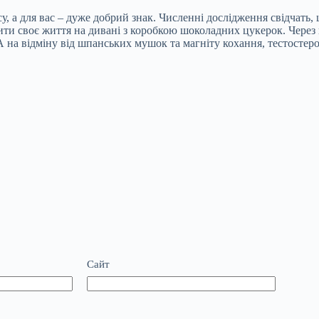
су, а для вас – дуже добрий знак. Численні дослідження свідчать
дити своє життя на дивані з коробкою шоколадних цукерок. Через 
 А на відміну від шпанських мушок та магніту кохання, тестосте
Сайт