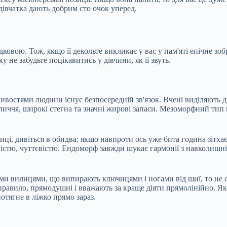
 дівчатка дають добрим сто очок уперед.
ковою. Тож, якщо її декольте викликає у вас у пам'яті епічне зо
у не забудьте поцікавитись у дівчини, як її звуть.
ливостями людини існує безпосередній зв'язок. Вчені виділяють
личчя, широкі стегна та значні жирові запаси. Мезоморфний тип 
і, дивіться в обидва: якщо навпроти ось уже бита година зітхає
вістю, чуттєвістю. Ендоморф завжди шукає гармонії з навколишн
ими вилицями, що випирають ключицями і ногами від шиї, то не 
авило, прямодушні і вважають за краще діяти прямолінійно. Якщо
потягне в ліжко прямо зараз.