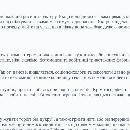
які важливі риси її характеру. Якщо вона дивиться вам прямо в оч
и від спілкування з вами максимум задоволення. Якщо ж під час р
го погляду, майте на увазі, що в ліжку вона теж буде дуже сороми
водять за комп'ютером, а також дивлячись у книжку або списуючи 
астіше, ніж, скажімо, фотомоделі та робітниці трикотажних фабрик
к от, панове, виявляється, соціопсихологи та сексологи давно р
ато невтомніші та винахідливіші у сексі, ніж їх менш освічені п
ступінь, просто люблять пригоди на одну ніч. Крім того, дівчата
 і зробити на світ п'яток спиногризів. І хто після цього скаже, щ
у жувати “орбіт без цукру”, а також гризти нігті або безперервно
т теж має бути чимось зайнятий. Так що цілком можливо, що ваша
ксу місіонерської позиції. Якщо вона палить, то для вас це дуже 