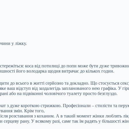
чини у ліжку.
е стережіться: коса від потилиці до попи може бути дуже тривож
ишності його володарка щодня витрачає до кількох годин.
одити до всього в житті серйозно та докладно. Що
стосується сек
ке ваш відступ від заздалегідь запланованого нею графіка. У гір
орані або на підвіконні чоловічого туалету просто безглуздо.
чат з дуже короткою стрижкою. Професіонали – стилісти та перука
ування змін. Крім того,
після розставання з коханим. А в такий момент жінки люблять лік
 серцеву рану. У всякому разі, саме так їм радять у більшості жі