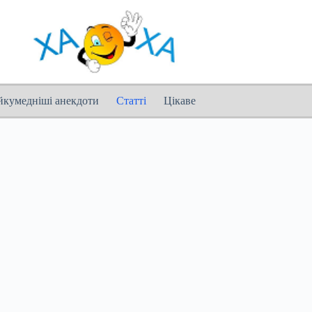
йкумедніші анекдоти
Статті
Цікаве