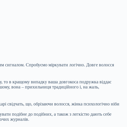
ним сигналом. Спробуємо міркувати логічно. Довге волосся
су, то в кращому випадку ваша довгокоса подружка віддає
шому, вона – прихильниця традиційного і, на жаль,
рі свідчать, що, обрізаючи волосся, жінка психологічно ніби
увати подібне до подібних, а також з легкістю дають себе
ночих журналів.