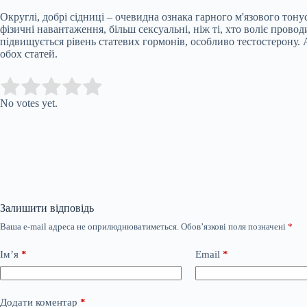
Округлі, добрі сідниці – очевидна ознака гарного м'язового тону
фізичні навантаження, більш сексуальні, ніж ті, хто воліє прово
підвищується рівень статевих гормонів, особливо тестостерону.
обох статей.
Submit Rating
Rate this item:
No votes yet.
Залишити відповідь
Ваша e-mail адреса не оприлюднюватиметься.
Обов’язкові поля позначені
*
Ім’я
*
Email
*
Додати коментар
*