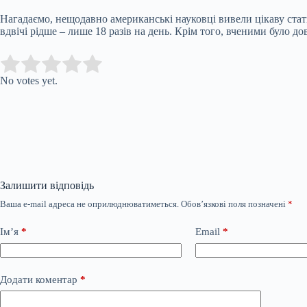
Нагадаємо, нещодавно американські науковці вивели цікаву стати
вдвічі рідше – лише 18 разів на день. Крім того, вченими було до
Submit Rating
Rate this item:
No votes yet.
Залишити відповідь
Ваша e-mail адреса не оприлюднюватиметься.
Обов’язкові поля позначені
*
Ім’я
*
Email
*
Додати коментар
*