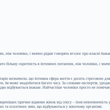
 ніж чоловіки, і значно рідше говорять вголос про власні бажанн
о більшу скритність в інтимних питаннях, ніж чоловіки, і значн
таріо визначили, що інтимна сфера життя є досить стресовою дл
йти, їм може знадобитися багато часу. За словами експертів, уро
ідко відбувається інакше. Найчастіше чоловіки просто не помічаю
иреніших причин відмови жінок від сексу – їхня невпевненість у 
их та психічних змін, що відбуваються у жіночому організмі.