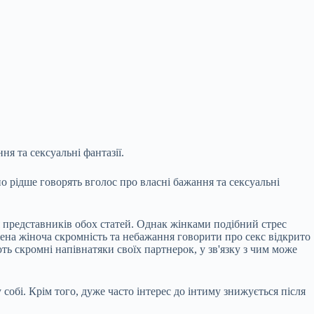
я та сексуальні фантазії.
о рідше говорять вголос про власні бажання та сексуальні
я представників обох статей. Однак
жінками подібний стрес
джена жіноча скромність та небажання говорити про секс відкрито
ть скромні напівнатяки своїх партнерок, у зв'язку з чим може
собі. Крім того, дуже часто інтерес до інтиму знижується після