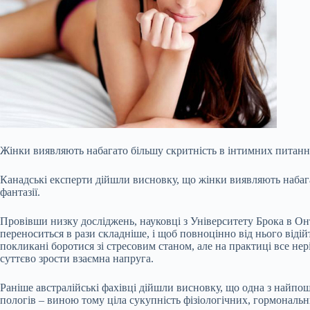
Жінки виявляють набагато більшу скритність в інтимних питаннях,
Канадські експерти дійшли висновку, що жінки виявляють набагат
фантазії.
Провівши низку досліджень, науковці з Університету Брока в Он
переноситься в рази складніше, і щоб повноцінно від нього віді
покликані боротися зі стресовим станом, але на практиці все нер
суттєво зрости взаємна напруга.
Раніше австралійські фахівці дійшли висновку, що одна з найпош
пологів – виною тому ціла сукупність фізіологічних, гормональн