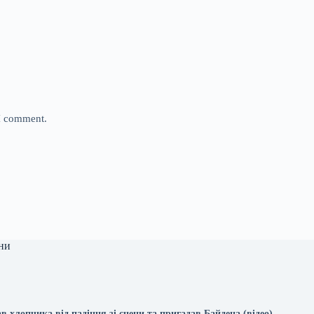
 I comment.
ни
 хлопчика від падіння зі сцени та пригадав Байдена (відео)