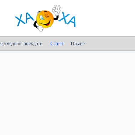
йкумедніші анекдоти
Статті
Цікаве