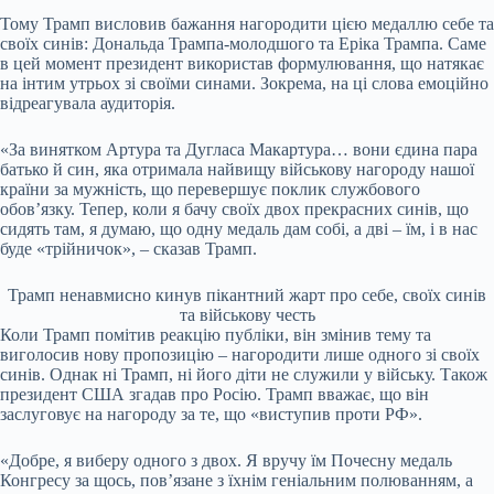
Тому Трамп висловив бажання нагородити цією медаллю себе та
своїх синів: Дональда Трампа-молодшого та Еріка Трампа. Саме
в цей момент президент використав формулювання, що натякає
на інтим утрьох зі своїми синами. Зокрема, на ці слова емоційно
відреагувала аудиторія.
«За винятком Артура та Дугласа Макартура… вони єдина пара
батько й син, яка отримала найвищу військову нагороду нашої
країни за мужність, що перевершує поклик службового
обов’язку. Тепер, коли я бачу своїх двох прекрасних синів, що
сидять там, я думаю, що одну медаль дам собі, а дві – їм, і в нас
буде «трійничок», – сказав Трамп.
Трамп ненавмисно кинув пікантний жарт про себе, своїх синів
та військову честь
Коли Трамп помітив реакцію публіки, він змінив тему та
виголосив нову пропозицію – нагородити лише одного зі своїх
синів. Однак ні Трамп, ні його діти не служили у війську. Також
президент США згадав про Росію. Трамп вважає, що він
заслуговує на нагороду за те, що «виступив проти РФ».
«Добре, я виберу одного з двох. Я вручу їм Почесну медаль
Конгресу за щось, пов’язане з їхнім геніальним полюванням, а