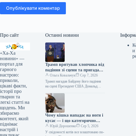
Опублікувати коментар
Про сайт
Останні новини
Інформ
К
и
«Ха-Ха
р
новини» —
портал для
Трамп врятував хлопчика від
гарного
падіння зі сцени та пригадав
настрою:
Байдена (відео)
Ольга Ковальчук
Сер 7, 2026
приколи,
Трамп нагадав Байдену його падіння
цікаві факти,
на сцені Президент США Дональд
історії про
Трамп врятував дитину від падіння зі
сцени та обмовився про…
тварин та
легкі статті на
щодень. Ми
збираємо
Чому кішка нападає на ноги і
контент, який
кусає — і що категорично
піднімає
заборонено робити у відповідь
Юрій Дорошенко
Сер 5, 2026
настрій і
У свідомості котів все влаштовано по-
викликає