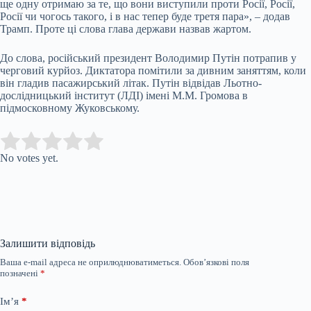
ще одну отримаю за те, що вони виступили проти Росії, Росії,
Росії чи чогось такого, і в нас тепер буде третя пара», – додав
Трамп. Проте ці слова глава держави назвав жартом.
До слова, російський президент Володимир Путін потрапив у
черговий курйоз. Диктатора помітили за дивним заняттям, коли
він гладив пасажирський літак. Путін відвідав Льотно-
дослідницький інститут (ЛДІ) імені М.М. Громова в
підмосковному Жуковському.
Submit Rating
Rate this item:
No votes yet.
Залишити відповідь
Ваша e-mail адреса не оприлюднюватиметься.
Обов’язкові поля
позначені
*
Ім’я
*