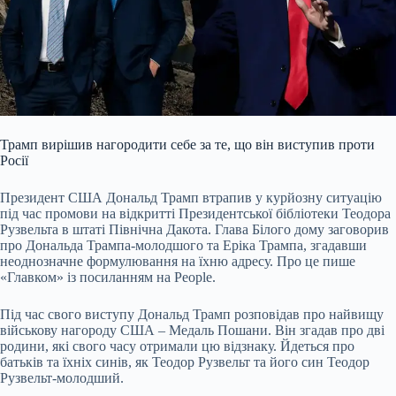
Трамп вирішив нагородити себе за те, що він виступив проти
Росії
Президент США Дональд Трамп втрапив у курйозну ситуацію
під час промови на відкритті Президентської бібліотеки Теодора
Рузвельта в штаті Північна Дакота. Глава Білого дому заговорив
про Дональда Трампа-молодшого та Еріка Трампа, згадавши
неоднозначне формулювання на їхню адресу. Про це пише
«Главком» із посиланням на People.
Під час свого виступу Дональд Трамп розповідав про найвищу
військову нагороду США – Медаль Пошани. Він згадав про дві
родини, які свого часу отримали цю відзнаку. Йдеться про
батьків та їхніх синів, як Теодор Рузвельт та його син Теодор
Рузвельт-молодший.