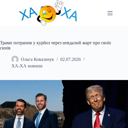
Перейти
до
вмісту
Трамп потрапив у курйоз через невдалий жарт про своїх
синів
Ольга Ковальчук
02.07.2026
ХА-ХА новини