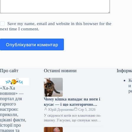
Save my name, email and website in this browser for the
next time I comment.
Опублікувати коментар
Про сайт
Останні новини
Інформ
К
и
«Ха-Ха
р
новини» —
портал для
Чому кішка нападає на ноги і
гарного
кусає — і що категорично
настрою:
заборонено робити у відповідь
Юрій Дорошенко
Сер 5, 2026
приколи,
У свідомості котів все влаштовано по-
цікаві факти,
іншому. З’ясуємо, що спонукає милу
історії про
муркотливу істоту перетворюватися на
домашнього бешкетника, і як
тварин та