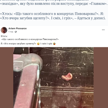
«знахідки», яку було виявлено після виступу, передає «Главком».
«Хтось: «Що такого особливого в концертах Пивоварова?». Я:
«Хто вчора загубив щелепу?». І сміх, і гріх», – йдеться у дописі.