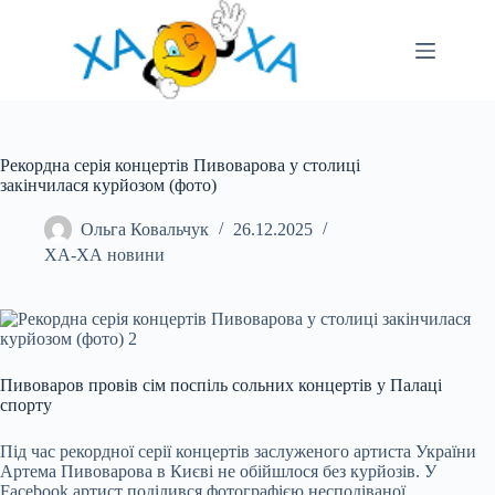
Перейти
до
вмісту
Рекордна серія концертів Пивоварова у столиці
закінчилася курйозом (фото)
Ольга Ковальчук
26.12.2025
ХА-ХА новини
Пивоваров провів сім поспіль сольних концертів у Палаці
спорту
Під час рекордної серії концертів заслуженого артиста України
Артема Пивоварова в Києві не обійшлося без курйозів. У
Facebook артист поділився фотографією несподіваної