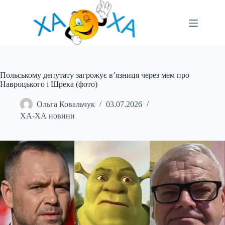
Перейти
до
вмісту
Польському депутату загрожує в’язниця через мем про
Навроцького і Шрека (фото)
Ольга Ковальчук
03.07.2026
ХА-ХА новини