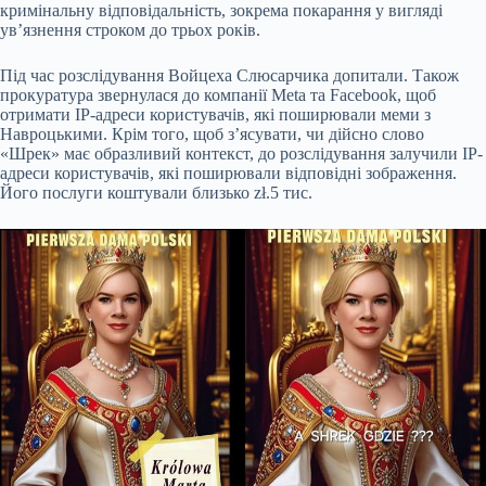
кримінальну відповідальність, зокрема покарання у вигляді
ув’язнення строком до трьох років.
Під час розслідування Войцеха Слюсарчика допитали. Також
прокуратура звернулася до компанії Meta та Facebook, щоб
отримати IP-адреси користувачів, які поширювали меми з
Навроцькими. Крім того, щоб зʼясувати, чи дійсно слово
«Шрек» має образливий контекст, до розслідування залучили IP-
адреси користувачів, які поширювали відповідні зображення.
Його послуги коштували близько zł.5 тис.