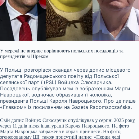
У мережі не вперше порівнюють польських посадовців та
президентів зі Шреком
У Польщі розгорівся скандал через допис місцевого
депутата Радомщанського повіту від Польської
селянської партії (PSL) Войцеха Слюсарчика.
Посадовець опублікував мем із зображенням Марти
Навроцької, водночас образивши її чоловіка,
президента Польщі Кароля Навроцького. Про це пише
«Главком» із посиланням на Gazeta Radomszczańska.
Свій допис Войцех Слюсарчик опублікував у серпні 2025 року,
через 11 днів після інавгурації Кароля Навроцького. На фото
Марта Навроцька зображена в образі принцеси. На фото,
згенерованому ШІ, також присутній напис: «Перша леді