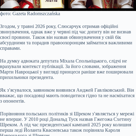
фото: Gazeta Radomszczańska
Згодом, у травні 2026 року, Слюсарчук отримав офіційні
звинувачення, однак вже у червні під час допиту він не визнав
своєї провини. Також він назвав обвинувачення у свій бік
абсурдними та порадив правоохоронцям займатися важливими
справами.
На думку адвоката депутата Міхала Спольніцького, слідчі не
врахували контекст публікації. За його словами, зображення
Марти Навроцької у вигляді принцеси раніше вже поширювали
прихильники президента.
Як з’ясувалося, заявником виявився Анджей Гавліковський. Він
вважає, що посадовці мають поводитися гідно та не насміхатися
з опонентів.
Порівняння польських політиків зі Шреком з’являється у мережі
не вперше. У 2010 році Дональд Туск назвав Гжегожа Схетину
Шреком. А під час президентської кампанії 2025 року колишня
перша леді Йоланта Квасневська також порівняла Кароля
Навроцького зі Шреком.