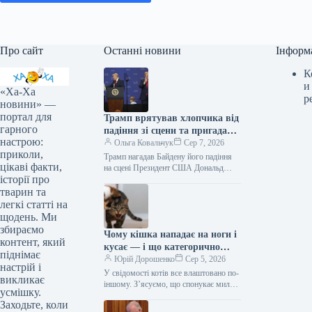
Про сайт
Останні новини
Інформ
К
и
«Ха-Ха
р
новини» —
портал для
Трамп врятував хлопчика від
гарного
падіння зі сцени та пригадав
настрою:
Байдена (відео)
Ольга Ковальчук
Сер 7, 2026
приколи,
Трамп нагадав Байдену його падіння
цікаві факти,
на сцені Президент США Дональд
історії про
Трамп врятував дитину від падіння зі
сцени та обмовився про…
тварин та
легкі статті на
щодень. Ми
збираємо
Чому кішка нападає на ноги і
контент, який
кусає — і що категорично
піднімає
заборонено робити у відповідь
Юрій Дорошенко
Сер 5, 2026
настрій і
У свідомості котів все влаштовано по-
викликає
іншому. З’ясуємо, що спонукає милу
усмішку.
муркотливу істоту перетворюватися на
Заходьте, коли
домашнього бешкетника, і як