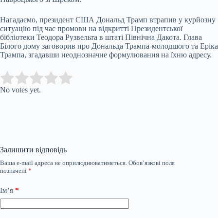
Нагадаємо, президент США Дональд Трамп втрапив у курйозну
ситуацію під час промови на відкритті Президентської
бібліотеки Теодора Рузвельта в штаті Північна Дакота. Глава
Білого дому заговорив про Дональда Трампа-молодшого та Еріка
Трампа, згадавши неоднозначне формулювання на їхню адресу.
Submit Rating
Rate this item:
No votes yet.
Залишити відповідь
Ваша e-mail адреса не оприлюднюватиметься.
Обов’язкові поля
позначені
*
Ім’я
*