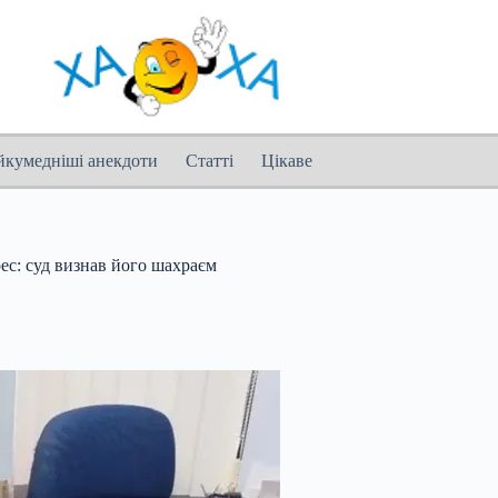
йкумедніші анекдоти
Статті
Цікаве
ес: суд визнав його шахраєм