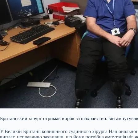
Британський хірург отримав вирок за шахрайство: він ампутував 
У Великій Британії колишнього судинного хірурга Національної 
виплат, неправдиво заявивши, що йому потрібна ампутація ніг чер