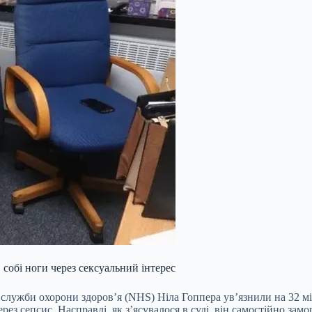
собі ноги через сексуальний інтерес
служби охорони здоров’я (NHS) Ніла Гоппера ув’язнили на 32 мі
ез сепсис. Насправді, як з’ясувалося в суді, він самостійно зам