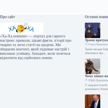
Про сайт
Останні нови
«Ха-Ха новини» — портал для гарного
настрою: приколи, цікаві факти, історії про
Трамп врятував
тварин та легкі статті на щодень. Ми
Ольга Ковальчу
збираємо контент, який піднімає настрій і
Трамп нагадав Бай
викликає усмішку. Заходьте, коли хочеться
обмовився про…
відпочити від серйозних новин.
Чому кішка нап
Юрій Дорошен
У свідомості коті
домашнього бешкет