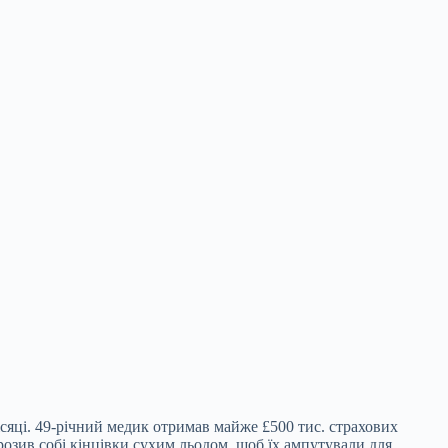
сяці. 49-річний медик отримав майже £500 тис. страхових
орозив собі кінцівки сухим льодом, щоб їх ампутували для