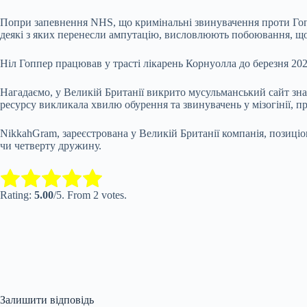
Попри запевнення NHS, що кримінальні звинувачення проти Гопп
деякі з яких перенесли ампутацію, висловлюють побоювання, що
Ніл Гоппер працював у трасті лікарень Корнуолла до березня 20
Нагадаємо, у Великій Британії викрито мусульманський сайт зна
ресурсу викликала хвилю обурення та звинувачень у мізогінії, п
NikkahGram, зареєстрована у Великій Британії компанія, позиціо
чи четверту дружину.
Submit Rating
Rate this item:
Rating:
5.00
/5. From 2 votes.
Залишити відповідь