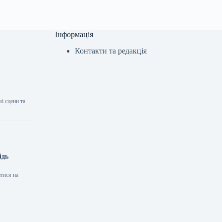
Інформація
Контакти та редакція
і сцени та
ідь
тися на