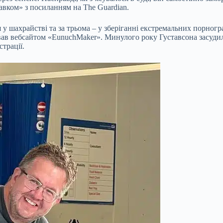
авком» з посиланням на The Guardian.
у шахрайстві та за трьома – у зберіганні екстремальних порногр
вав вебсайтом «EunuchMaker». Минулого року Густавсона засудил
страції.