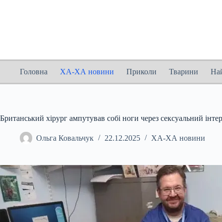
Перейти
до
вмісту
Головна
ХА-ХА новини
Приколи
Тварини
На
Британський хірург ампутував собі ноги через сексуальний інтер
Ольга Ковальчук
22.12.2025
ХА-ХА новини