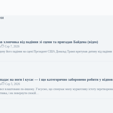
ни
 хлопчика від падіння зі сцени та пригадав Байдена (відео)
к
Сер 7, 2026
дену його падіння на сцені Президент США Дональд Трамп врятував дитину від падіння з
адає на ноги і кусає — і що категорично заборонено робити у відпов
ко
Сер 5, 2026
в все влаштовано по-іншому. З’ясуємо, що спонукає милу муркотливу істоту перетворюва
ника, і як повернути спокій…