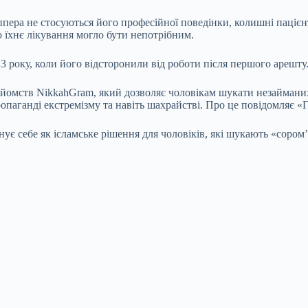
ера не стосуються його професійної поведінки, колишні пацієн
 їхнє лікування могло бути непотрібним.
23 року, коли його відсторонили від роботи після першого арешт
йомств NikkahGram, який дозволяє чоловікам шукати незайманих 
ропаганді екстремізму та навіть шахрайстві. Про це повідомляє «
нує себе як ісламське рішення для чоловіків, які шукають «соро