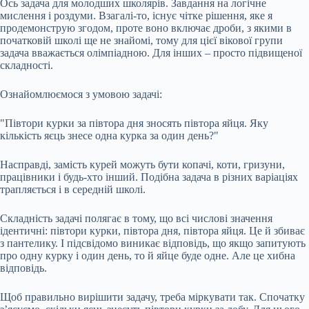
Ось задача для молодших школярів. Завдання на логічне
мислення і роздуми. Взагалі-то, існує чітке рішення, яке я
продемонструю згодом, проте воно включає дроби, з якими в
початковій школі ще не знайомі, тому для цієї вікової групи
задача вважається олімпіадною. Для інших – просто підвищеної
складності.
Ознайомлюємося з умовою задачі:
"Півтори курки за півтора дня зносять півтора яйця. Яку
кількість яєць знесе одна курка за один день?"
Насправді, замість курей можуть бути копачі, коти, гризуни,
працівники і будь-хто інший. Подібна задача в різних варіаціях
трапляється і в середній школі.
Складність задачі полягає в тому, що всі числові значення
ідентичні: півтори курки, півтора дня, півтора яйця. Це й збиває
з пантелику. І підсвідомо виникає відповідь, що якщо запитують
про одну курку і один день, то й яйце буде одне. Але це хибна
відповідь.
Щоб правильно вирішити задачу, треба міркувати так. Спочатку