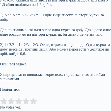
з’ясуємо, скільки яєць знесуть півтори курки за добу. Для цього
1,5 яйця поділимо на 1,5 доби.
1) 3/2 : 3/2 = 3/2 • 2/3 = 1. Одне яйце знесуть півтори курки за
добу.
Далі визначимо, скільки знесе одна курка за добу. Для цього одне
яйце розділимо на півтори курки, як би дивно це не звучало.
2) 1 : 3/2 = 1 • 2/3 = 2/3. Отже, отримали відповідь. Одна курка за
добу знесе дві третини яйця. Або можна перевести у десятковий
дріб, вийде 0,6.
Ось і вся задача.
Якщо ця стаття виявилася корисною, поділіться нею зі своїми
знайомими
Поділитися
Submit Rating
Rate this item:
No votes yet.