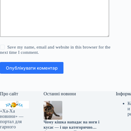
Save my name, email and website in this browser for the
next time I comment.
Опублікувати коментар
Про сайт
Останні новини
Інформ
К
и
«Ха-Ха
р
новини» —
портал для
Чому кішка нападає на ноги і
гарного
кусає — і що категорично