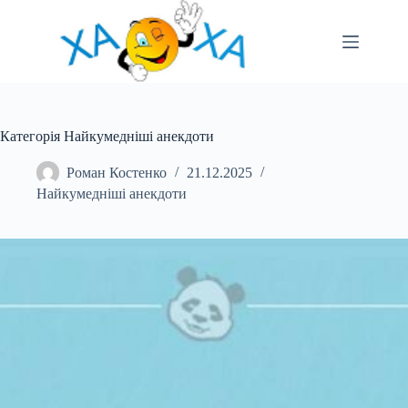
Перейти
до
вмісту
Категорія Найкумедніші анекдоти
Роман Костенко
21.12.2025
Найкумедніші анекдоти