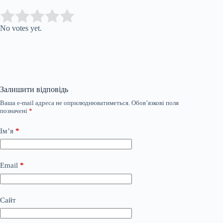
Submit Rating
Rate this item:
No votes yet.
Залишити відповідь
Ваша e-mail адреса не оприлюднюватиметься.
Обов’язкові поля
позначені
*
Ім’я
*
Email
*
Сайт