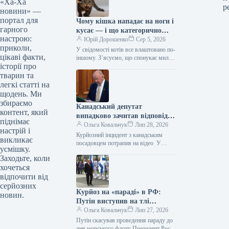
«Ха-Ха
р
новини» —
портал для
Чому кішка нападає на ноги і
гарного
кусає — і що категорично
настрою:
заборонено робити у відповідь
Юрій Дорошенко
Сер 5, 2026
приколи,
У свідомості котів все влаштовано по-
цікаві факти,
іншому. З’ясуємо, що спонукає милу
історії про
муркотливу істоту перетворюватися на
домашнього бешкетника, і як
тварин та
повернути спокій…
легкі статті на
щодень. Ми
збираємо
Канадський депутат
контент, який
випадково зачитав відповідь
піднімає
від ChatGPT під час промови
Ольга Ковальчук
Лип 28, 2026
настрій і
(відео)
Курйозний інцидент з канадським
викликає
посадовцем потрапив на відео У
усмішку.
Канаді представник парламенту
Заходьте, коли
провінції Нью-Брансвік Білл Олівер
хочеться
потрапив у курйозну ситуацію.…
відпочити від
серйозних
Курйоз на «параді» в РФ:
новин.
Путін виступив на тлі
намальованого флоту (фото)
Ольга Ковальчук
Лип 27, 2026
Путін скасував проведення параду до
дня морського флоту Президент Росії