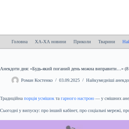
Перейти
до
вмісту
Головна
ХА-ХА новини
Приколи
Тварини
На
Анекдоти дня: «Будь-який поганий день можна виправити…» (8 
Роман Костенко
03.09.2025
Найкумедніші анекд
Традиційна
порція усмішок
та
гарного настрою
— у смішних анек
Сьогодні у випуску: про інший кабінет, про соціальні мережі, п