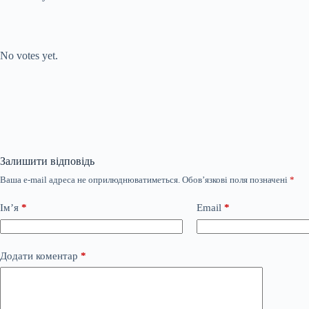
Submit Rating
Rate this item:
No votes yet.
Залишити відповідь
Ваша e-mail адреса не оприлюднюватиметься.
Обов’язкові поля позначені
*
Ім’я
*
Email
*
Додати коментар
*