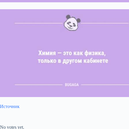
Источник
Submit Rating
Rate this item:
No votes yet.