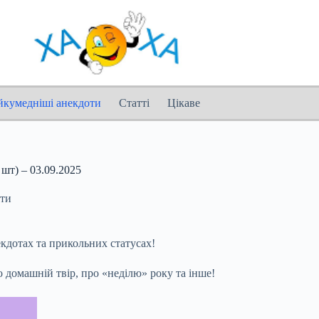
йкумедніші анекдоти
Статті
Цікаве
шт) – 03.09.2025
оти
дотах та прикольних статусах!
ро домашній твір, про «неділю» року та
інше!