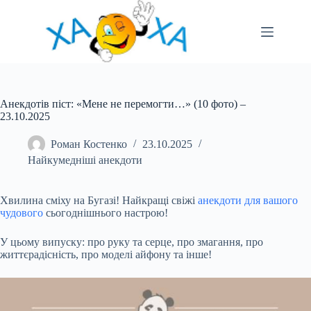
Перейти
до
вмісту
Анекдотів піст: «Мене не перемогти…» (10 фото) –
23.10.2025
Роман Костенко
23.10.2025
Найкумедніші анекдоти
Хвилина сміху на Бугазі! Найкращі свіжі
анекдоти для
вашого
чудового
сьогоднішнього настрою!
У цьому випуску: про руку та серце, про змагання, про
життєрадісність, про моделі айфону та
інше!