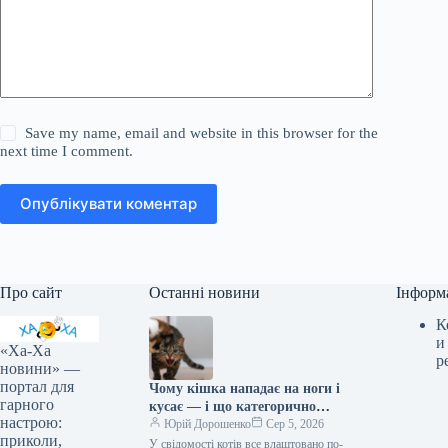
Save my name, email and website in this browser for the
next time I comment.
Опублікувати коментар
Про сайт
Останні новини
Інформ
К
и
«Ха-Ха
р
новини» —
портал для
Чому кішка нападає на ноги і
гарного
кусає — і що категорично
настрою:
заборонено робити у відповідь
Юрій Дорошенко
Сер 5, 2026
приколи,
У свідомості котів все влаштовано по-